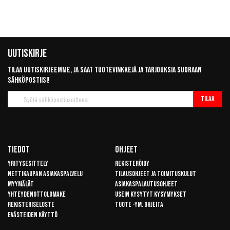
Uutiskirje
Tilaa uutiskirjeemme, ja saat tuotevinkkejä ja tarjouksia suoraan
sähköpostiisi!
Tilaa
Tilaa
uutiskirje
Tiedot
Ohjeet
Yritysesittely
Rekisteröidy
Nettikaupan asiakaspalvelu
Tilausohjeet ja toimituskulut
Myymälät
Asiakaspalautusohjeet
Yhteydenottolomake
Usein kysytyt kysymykset
Rekisteriseloste
Tuote -ym. ohjeita
Evästeiden käyttö