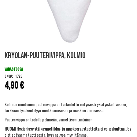
Skip
Kryolan-puuterivippa, kolmio
to
the
beginning
VARASTOSSA
of
SKU
1726
the
4,90 €
images
gallery
Kolmion muotoinen puuterivippa on tarkoitettu erityisesti yksityiskohtaiseen,
tarkkaan työskentelyyn meikkaamisessa ja maskeeraamisessa.
Puuterivippa on todella pehmeän, samettisen tuntuinen.
HUOM! Hygieniasyistä kosmetiikka- ja maskeeraustuotteita ei voi palauttaa.
Jos
olet epävarma tuotteesta, kysy neuvoa myyjiltämme.