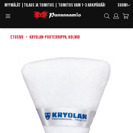
Skip
Kieli
Myymälät
|
Tilaus ja toimitus
| Toimitus vain 1-3 arkipäivää!
Suomi
to
Toggle
Hae
Content
Navigation
Etusivu
Kryolan-puuterivippa, kolmio
Skip
to
the
end
of
the
images
gallery