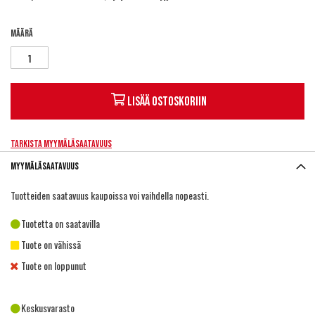
Määrä
Lisää ostoskoriin
Tarkista myymäläsaatavuus
Myymäläsaatavuus
Tuotteiden saatavuus kaupoissa voi vaihdella nopeasti.
Tuotetta on saatavilla
Tuote on vähissä
Tuote on loppunut
Keskusvarasto