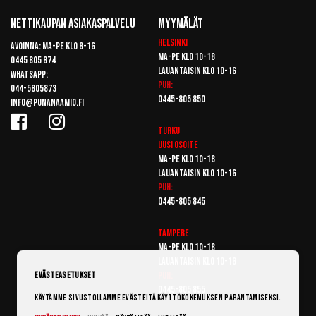
Nettikaupan Asiakaspalvelu
Myymälät
Helsinki
Avoinna: Ma-pe klo 8-16
Ma-pe klo 10-18
0445 805 874
Lauantaisin klo 10-16
Whatsapp:
Puh:
044-5805873
0445-805 850
info@punanaamio.fi
Turku
Uusi osoite
Ma-pe klo 10-18
Lauantaisin klo 10-16
Puh:
0445-805 845
Tampere
Ma-pe klo 10-18
Lauantaisin klo 10-16
Puh:
Evästeasetukset
0445-805 855
Käytämme sivustollamme evästeitä käyttökokemuksen parantamiseksi.