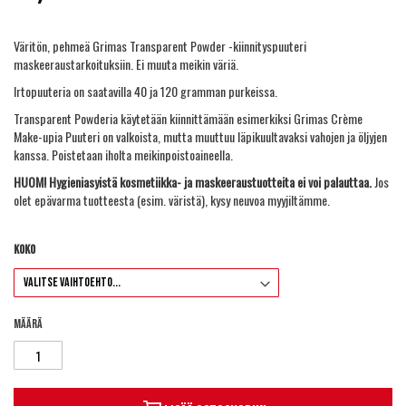
Väritön, pehmeä Grimas Transparent Powder -kiinnityspuuteri
maskeeraustarkoituksiin. Ei muuta meikin väriä.
Irtopuuteria on saatavilla 40 ja 120 gramman purkeissa.
Transparent Powderia käytetään kiinnittämään esimerkiksi Grimas Crème
Make-upia Puuteri on valkoista, mutta muuttuu läpikuultavaksi vahojen ja öljyjen
kanssa. Poistetaan iholta meikinpoistoaineella.
HUOM! Hygieniasyistä kosmetiikka- ja maskeeraustuotteita ei voi palauttaa.
Jos
olet epävarma tuotteesta (esim. väristä), kysy neuvoa myyjiltämme.
Koko
Määrä