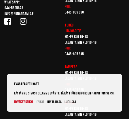
Lauantaisin klo 10-16
Whatsapp:
Puh:
044-5805873
0445-805 850
info@punanaamio.fi
Turku
Uusi osoite
Ma-pe klo 10-18
Lauantaisin klo 10-16
Puh:
0445-805 845
Tampere
Ma-pe klo 10-18
Lauantaisin klo 10-16
Puh:
Evästeasetukset
0445-805 855
Käytämme sivustollamme evästeitä käyttökokemuksen parantamiseksi.
Hyväksy kaikki
Hylkää
Näytä lisää
Lue lisää
Vantaa
Ma-pe klo 10-18
Lauantaisin klo 10-16
Puh:
0445-805 865