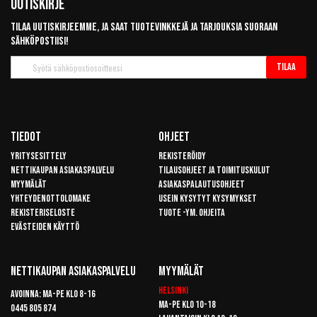
Uutiskirje
Tilaa uutiskirjeemme, ja saat tuotevinkkejä ja tarjouksia suoraan
sähköpostiisi!
Tilaa
Tilaa
uutiskirje
Tiedot
Ohjeet
Yritysesittely
Rekisteröidy
Nettikaupan asiakaspalvelu
Tilausohjeet ja toimituskulut
Myymälät
Asiakaspalautusohjeet
Yhteydenottolomake
Usein kysytyt kysymykset
Rekisteriseloste
Tuote -ym. ohjeita
Evästeiden käyttö
Nettikaupan Asiakaspalvelu
Myymälät
Helsinki
Avoinna: Ma-pe klo 8-16
Ma-pe klo 10-18
0445 805 874