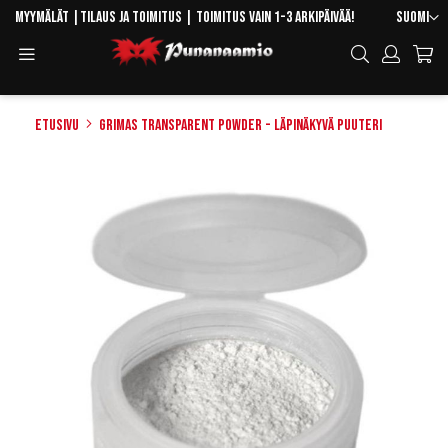
Skip
Kieli
Myymälät
|
Tilaus ja toimitus
| Toimitus vain 1-3 arkipäivää!
Suomi
to
Toggle
Hae
Content
Navigation
Etusivu
Grimas Transparent Powder - Läpinäkyvä puuteri
Skip
to
the
end
of
the
images
gallery