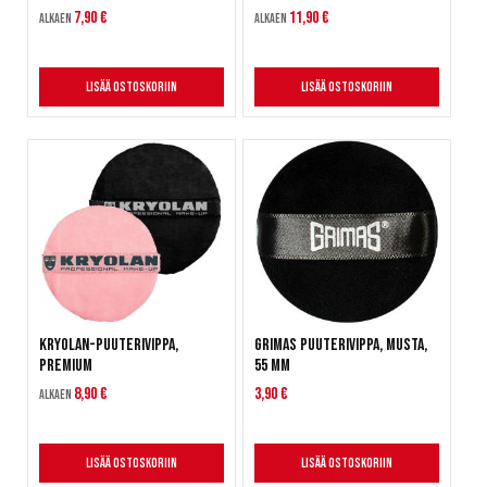
7,90 €
11,90 €
Alkaen
Alkaen
Lisää ostoskoriin
Lisää ostoskoriin
Kryolan-puuterivippa,
Grimas Puuterivippa, musta,
premium
55 mm
8,90 €
3,90 €
Alkaen
Lisää ostoskoriin
Lisää ostoskoriin