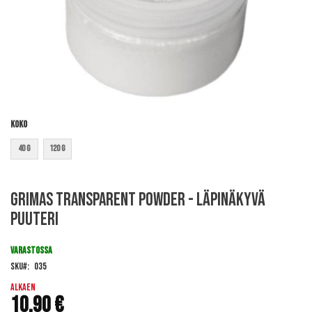
Koko
40 g
120 g
Skip
Grimas Transparent Powder - Läpinäkyvä
to
the
puuteri
beginning
of
VARASTOSSA
the
images
SKU
035
gallery
Alkaen
10,90 €