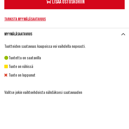
Lisää ostoskoriin
Tarkista myymäläsaatavuus
Myymäläsaatavuus
Tuotteiden saatavuus kaupoissa voi vaihdella nopeasti.
Tuotetta on saatavilla
Tuote on vähissä
Tuote on loppunut
Valitse jokin vaihtoehdoista nähdäksesi saatavuuden