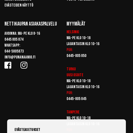
Evästeiden käyttö
Nettikaupan Asiakaspalvelu
Myymälät
Helsinki
Avoinna: Ma-pe klo 8-16
Ma-pe klo 10-18
0445 805 874
Lauantaisin klo 10-16
Whatsapp:
Puh:
044-5805873
0445-805 850
info@punanaamio.fi
Turku
Uusi osoite
Ma-pe klo 10-18
Lauantaisin klo 10-16
Puh:
0445-805 845
Tampere
Ma-pe klo 10-18
Lauantaisin klo 10-16
Puh:
Evästeasetukset