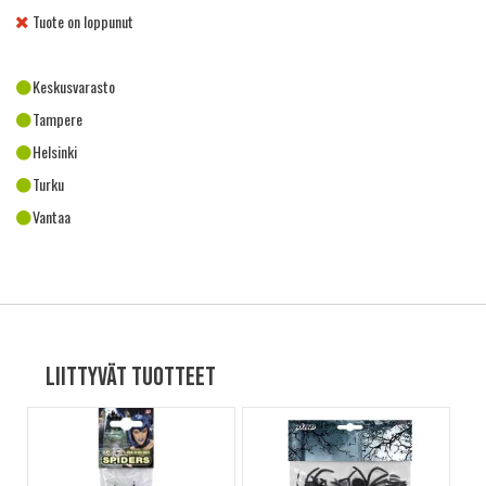
Tuote on loppunut
Keskusvarasto
Tampere
Helsinki
Turku
Vantaa
Liittyvät tuotteet