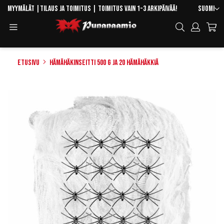
Skip
Kieli
Myymälät
|
Tilaus ja toimitus
| Toimitus vain 1-3 arkipäivää!
Suomi
to
Toggle
Hae
Content
Navigation
Etusivu
Hämähäkinseitti 500 g ja 20 hämähäkkiä
Skip
to
the
end
of
the
images
gallery