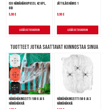
Iso hämähäkkipussi, 42 kpl,
Jättiläishämis 1
GID
5,90 €
9,90 €
Lisää ostoskoriin
Lisää ostoskoriin
Tuotteet jotka saattavat kiinnostaa sinua
Hämähäkinseitti 100 g ja 5
Hämähäkinseitti 50 g ja 3
hämähäkkiä
hämähäkkiä