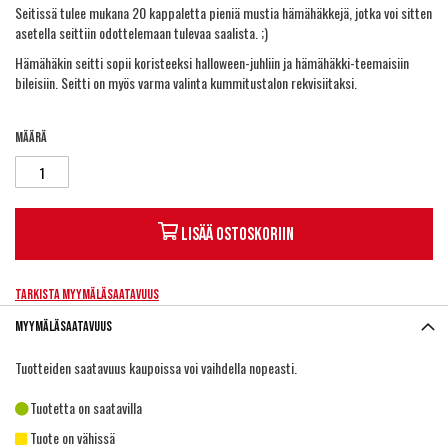
Seitissä tulee mukana 20 kappaletta pieniä mustia hämähäkkejä, jotka voi sitten
asetella seittiin odottelemaan tulevaa saalista. ;)
Hämähäkin seitti sopii koristeeksi halloween-juhliin ja hämähäkki-teemaisiin
bileisiin. Seitti on myös varma valinta kummitustalon rekvisiitaksi.
Määrä
Lisää ostoskoriin
Tarkista myymäläsaatavuus
Myymäläsaatavuus
Tuotteiden saatavuus kaupoissa voi vaihdella nopeasti.
Tuotetta on saatavilla
Tuote on vähissä