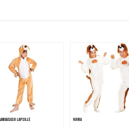
amiaisasu lapsille
Koira