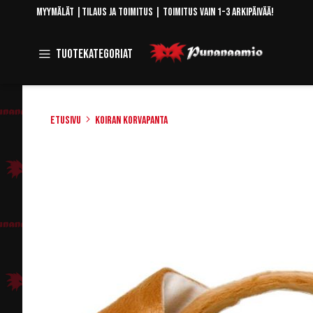
Skip
Myymälät
|
Tilaus ja toimitus
| Toimitus vain 1-3 arkipäivää!
to
Content
Toggle
Tuotekategoriat
Navigation
Etusivu
Koiran korvapanta
Skip
to
the
end
of
the
images
gallery