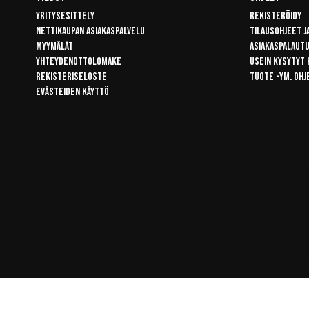
Yritysesittely
Rekisteröidy
Nettikaupan asiakaspalvelu
Tilausohjeet j
Myymälät
Asiakaspalaut
Yhteydenottolomake
Usein kysytyt
Rekisteriseloste
Tuote -ym. ohj
Evästeiden käyttö