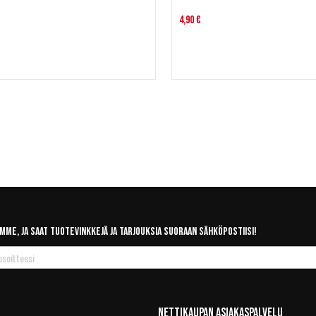
4,90 €
mme, ja saat tuotevinkkejä ja tarjouksia suoraan sähköpostiisi!
Nettikaupan Asiakaspalvelu