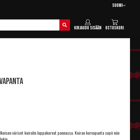
Kieli
Suomi
Hae
Kirjaudu sisään
Ostoskori
rvapanta
alkoisen väriset koirulin luppakorvat pannassa. Koiran korvapanta sopii niin
lekin.