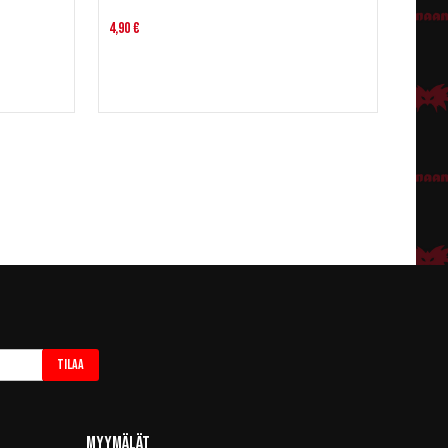
4,90 €
Tilaa
Myymälät