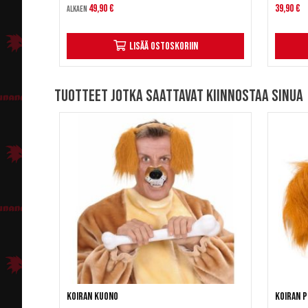
49,90 €
39,90 €
Alkaen
Lisää ostoskoriin
Tuotteet jotka saattavat kiinnostaa sinua
Koiran kuono
Koiran 