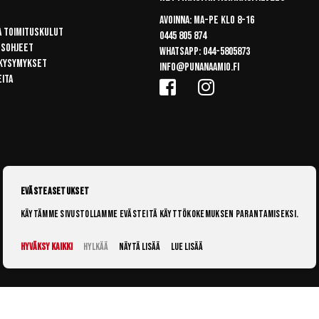
Avoinna: Ma-pe klo 8-16
a toimituskulut
0445 805 874
usohjeet
Whatsapp:
044-5805873
 kysymykset
info@punanaamio.fi
eita
Evästeasetukset
Käytämme sivustollamme evästeitä käyttökokemuksen parantamiseksi.
Hyväksy kaikki
Hylkää
Näytä lisää
Lue lisää