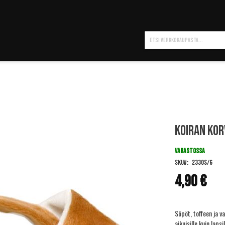
Hae
Koiran ko
VARASTOSSA
SKU
2330S/6
4,90 €
Söpöt, toffeen ja v
aikuisille kuin lapsil