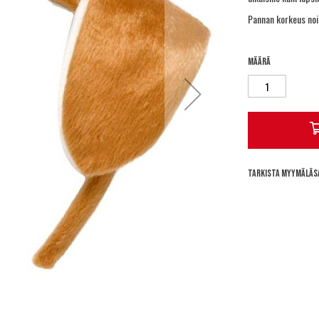
Pannan korkeus noin
Määrä
Tarkista myymäläs