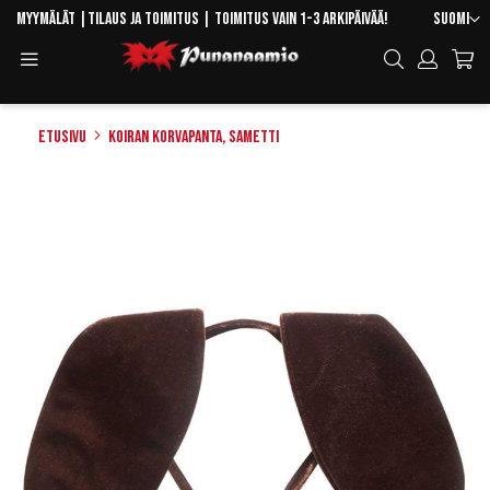
Skip
Kieli
Myymälät
|
Tilaus ja toimitus
| Toimitus vain 1-3 arkipäivää!
Suomi
to
Toggle
Hae
Content
Navigation
Etusivu
Koiran korvapanta, sametti
Skip
to
the
end
of
the
images
gallery