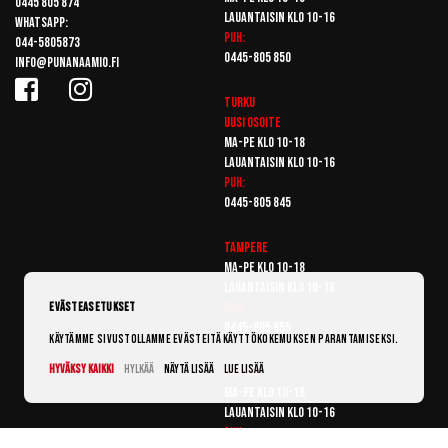
0445 805 874
Lauantaisin klo 10-16
Whatsapp:
Puh:
044-5805873
0445-805 850
info@punanaamio.fi
Turku
Uusi osoite
Ma-pe klo 10-18
Lauantaisin klo 10-16
Puh:
0445-805 845
Tampere
Ma-pe klo 10-18
Lauantaisin klo 10-16
Puh:
Evästeasetukset
0445-805 855
Käytämme sivustollamme evästeitä käyttökokemuksen parantamiseksi.
Hyväksy kaikki
Hylkää
Näytä lisää
Lue lisää
Vantaa
Ma-pe klo 10-18
Lauantaisin klo 10-16
Puh: