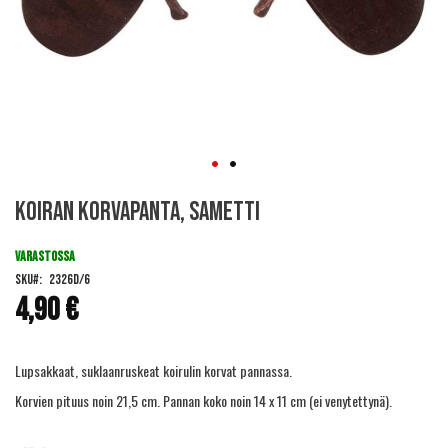
Skip
Koiran korvapanta, sametti
to
the
beginning
VARASTOSSA
of
SKU
2326D/6
the
4,90 €
images
gallery
Lupsakkaat, suklaanruskeat koirulin korvat pannassa.
Korvien pituus noin 21,5 cm. Pannan koko noin 14 x 11 cm (ei venytettynä).