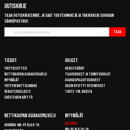
Uutiskirje
Tilaa uutiskirjeemme, ja saat tuotevinkkejä ja tarjouksia suoraan
sähköpostiisi!
Tilaa
Tilaa
uutiskirje
Tiedot
Ohjeet
Yritysesittely
Rekisteröidy
Nettikaupan asiakaspalvelu
Tilausohjeet ja toimituskulut
Myymälät
Asiakaspalautusohjeet
Yhteydenottolomake
Usein kysytyt kysymykset
Rekisteriseloste
Tuote -ym. ohjeita
Evästeiden käyttö
Nettikaupan Asiakaspalvelu
Myymälät
Helsinki
Avoinna: Ma-pe klo 8-16
Ma-pe klo 10-18