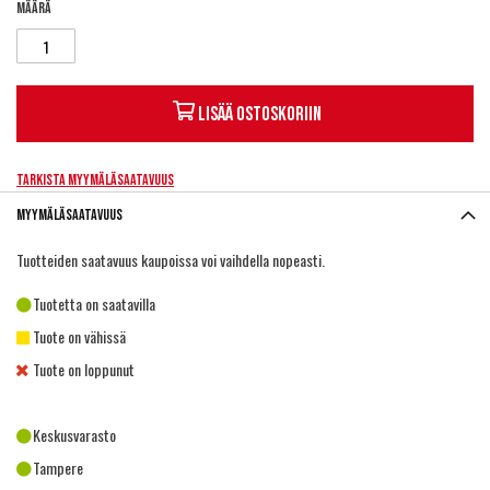
Määrä
Lisää ostoskoriin
Tarkista myymäläsaatavuus
Myymäläsaatavuus
Tuotteiden saatavuus kaupoissa voi vaihdella nopeasti.
Tuotetta on saatavilla
Tuote on vähissä
Tuote on loppunut
Keskusvarasto
Tampere