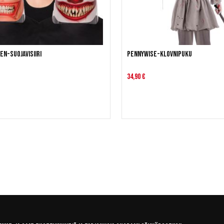
n-suojavisiiri
Pennywise-klovnipuku
34,90 €