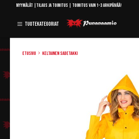
Skip
Myymälät
|
Tilaus ja toimitus
| Toimitus vain 1-3 arkipäivää!
to
Content
Toggle
Tuotekategoriat
Navigation
Etusivu
Keltainen sadetakki
Skip
to
the
end
of
the
images
gallery