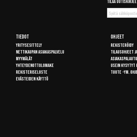
Tilaa uutiskirjee
Tilaa
uutiskirje
Tiedot
Ohjeet
Yritysesittely
Rekisteröidy
Nettikaupan asiakaspalvelu
Tilausohjeet j
Myymälät
Asiakaspalaut
Yhteydenottolomake
Usein kysytyt
Rekisteriseloste
Tuote -ym. ohj
Evästeiden käyttö