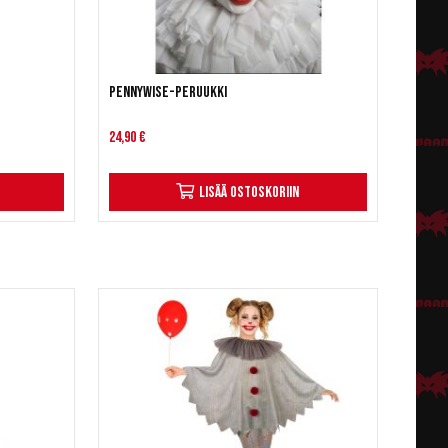
Pennywise-peruukki
24,90 €
Lisää ostoskoriin