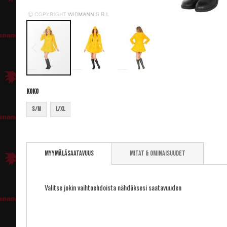
Koko
S/M
L/XL
Skip
to
Myymäläsaatavuus
Mitat & ominaisuudet
the
beginning
of
the
Valitse jokin vaihtoehdoista nähdäksesi saatavuuden
images
gallery