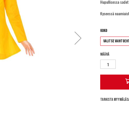
Hupullisessa sadet
Kyseessä naamiaist
Koko
Määrä
Tarkista myymäläs