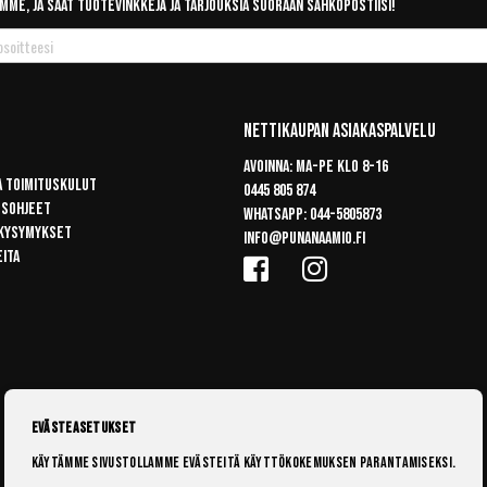
mme, ja saat tuotevinkkejä ja tarjouksia suoraan sähköpostiisi!
Nettikaupan Asiakaspalvelu
Avoinna: Ma-pe klo 8-16
a toimituskulut
0445 805 874
usohjeet
Whatsapp:
044-5805873
 kysymykset
info@punanaamio.fi
eita
Evästeasetukset
Käytämme sivustollamme evästeitä käyttökokemuksen parantamiseksi.