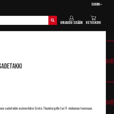
Kieli
Suomi
Hae
Kirjaudu sisään
Ostoskori
sadetakki
inen sadetakki esimerkiksi Greta Thunbergille tai IT-elokuvan teemaan.