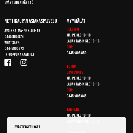
Evästeiden käyttö
Nettikaupan Asiakaspalvelu
Myymälät
Helsinki
Avoinna: Ma-pe klo 8-16
Ma-pe klo 10-18
0445 805 874
Lauantaisin klo 10-16
Whatsapp:
Puh:
044-5805873
0445-805 850
info@punanaamio.fi
Turku
Uusi osoite
Ma-pe klo 10-18
Lauantaisin klo 10-16
Puh:
0445-805 845
Tampere
Ma-pe klo 10-18
Lauantaisin klo 10-16
Puh:
Evästeasetukset