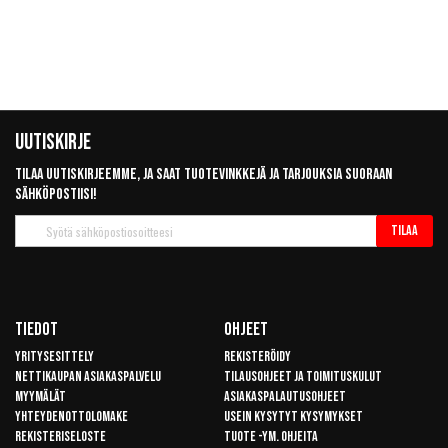
Uutiskirje
Tilaa uutiskirjeemme, ja saat tuotevinkkejä ja tarjouksia suoraan
sähköpostiisi!
Tilaa
Tilaa
uutiskirje
Tiedot
Ohjeet
Yritysesittely
Rekisteröidy
Nettikaupan asiakaspalvelu
Tilausohjeet ja toimituskulut
Myymälät
Asiakaspalautusohjeet
Yhteydenottolomake
Usein kysytyt kysymykset
Rekisteriseloste
Tuote -ym. ohjeita