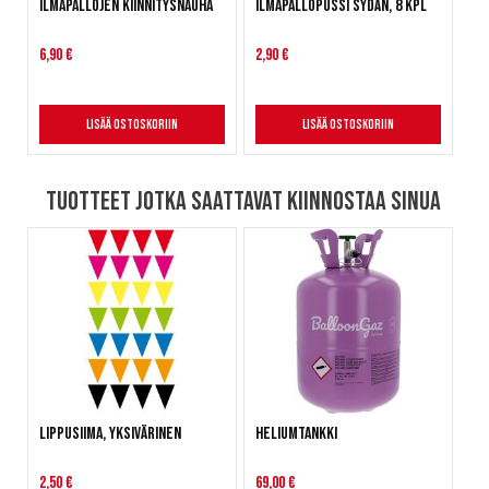
Ilmapallojen kiinnitysnauha
Ilmapallopussi Sydän, 8 kpl
6,90 €
2,90 €
Lisää ostoskoriin
Lisää ostoskoriin
Tuotteet jotka saattavat kiinnostaa sinua
Lippusiima, yksivärinen
Heliumtankki
2,50 €
69,00 €