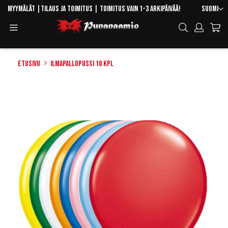
Skip
Kieli
Myymälät
|
Tilaus ja toimitus
| Toimitus vain 1-3 arkipäivää!
Suomi
to
Toggle
Hae
Content
Navigation
Etusivu
Ilmapallopussi 10 kpl
Skip
to
the
end
of
the
images
gallery