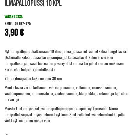
Ilmapallopussi 10 kpl
to
the
beginning
VARASTOSSA
of
SKU
08167-175
the
3,90 €
images
gallery
Nyt ilmapalloja puhaltamaan! 10 ilmapalloa, joissa riittää hetkeksi höngittävää.
Ostamalla kaksi pussia tai useampia, jotka sisältävät kukin erivärisen
ilmapallosarjan, saat luotua lempiväriyhdistelmäsi tai juhlateeman mukaisen
koristelun helposti ja edullisesti.
Yhden ilmapallon koko on noin 30 cm.
Monta kivaa väriä: keltainen, vihreä, punainen, valkoinen, oranssi, sininen,
vaaleanpunainen, omenanvihreä, vaaleansininen, lila, pinkki, turkoosi ja lajitelma
eri värejä.
Muista tilata myös kätevä
ilmapallopumppu
pallojen täyttämiseen. Nämä
ilmapallot sopivat myös helium-täyttöön. Saatavilla kätevä
heliumtankki
, jolla
voit täyttää pallon missä vain.