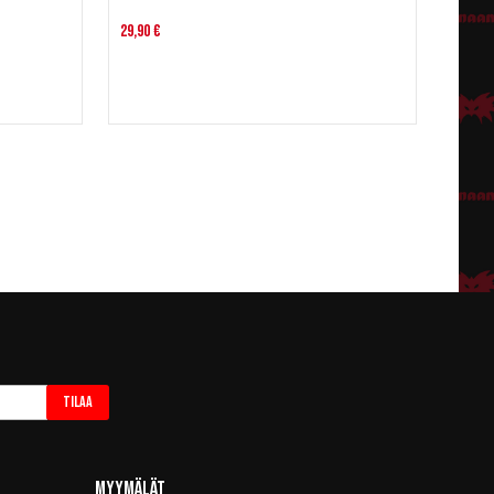
29,90 €
Tilaa
Myymälät