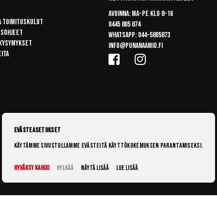
Avoinna: Ma-pe klo 8-16
a toimituskulut
0445 805 874
usohjeet
Whatsapp:
044-5805873
 kysymykset
info@punanaamio.fi
eita
Evästeasetukset
Käytämme sivustollamme evästeitä käyttökokemuksen parantamiseksi.
Hyväksy kaikki
Hylkää
Näytä lisää
Lue lisää