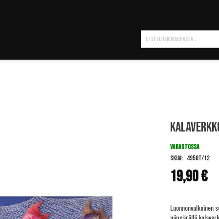
Hae
Kalaverkk
VARASTOSSA
SKU
4950T/12
19,90 €
Luonnonvalkoinen s
näppärällä kalaverk