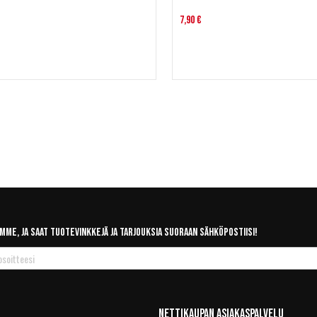
7,90 €
mme, ja saat tuotevinkkejä ja tarjouksia suoraan sähköpostiisi!
Nettikaupan Asiakaspalvelu