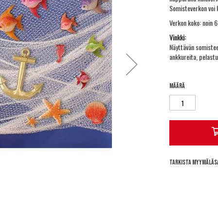
Somisteverkon voi k
Verkon koko: noin 6
Vinkki:
Näyttävän somisteen
ankkureita, pelastu
Määrä
Tarkista myymäläs