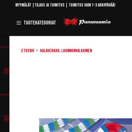
Skip
Myymälät
|
Tilaus ja toimitus
| Toimitus vain 1-3 arkipäivää!
to
Content
Toggle
Tuotekategoriat
Navigation
Etusivu
Kalaverkko, luonnonvalkoinen
Skip
to
the
end
of
the
images
gallery