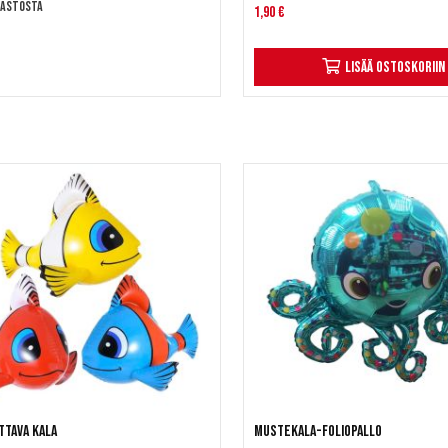
rastosta
1,90 €
Lisää ostoskoriin
ttava kala
Mustekala-foliopallo