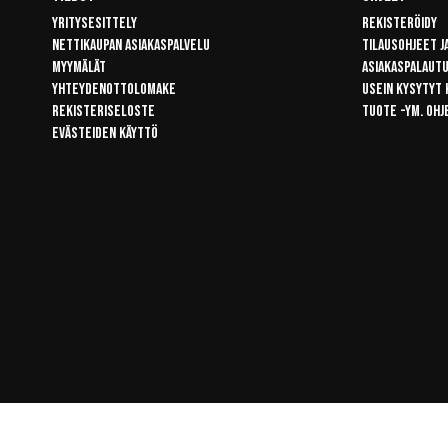
Yritysesittely
Rekisteröidy
Nettikaupan asiakaspalvelu
Tilausohjeet j
Myymälät
Asiakaspalaut
Yhteydenottolomake
Usein kysytyt
Rekisteriseloste
Tuote -ym. ohj
Evästeiden käyttö