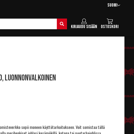
Kieli
Suomi
Hae
Kirjaudu sisään
Ostoskori
o, luonnonvalkoinen
omisteverkko sopii moneen käyttötarkoitukseen. Voit somistaa tällä
olla merihenkiset juhlasi kesämökillä, kotona tai puutarhajuhlissa.