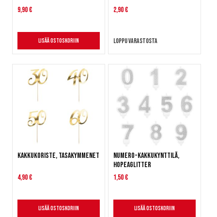
9,90 €
2,90 €
Loppu varastosta
Lisää ostoskoriin
Kakkukoriste, tasakymmenet
Numero-kakkukynttilä,
hopeaglitter
4,90 €
1,50 €
Lisää ostoskoriin
Lisää ostoskoriin