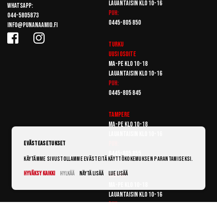
Lauantaisin klo 10-16
Whatsapp:
Puh:
044-5805873
0445-805 850
info@punanaamio.fi
Turku
Uusi osoite
Ma-pe klo 10-18
Lauantaisin klo 10-16
Puh:
0445-805 845
Tampere
Ma-pe klo 10-18
Lauantaisin klo 10-16
Puh:
Evästeasetukset
0445-805 855
Käytämme sivustollamme evästeitä käyttökokemuksen parantamiseksi.
Hyväksy kaikki
Hylkää
Näytä lisää
Lue lisää
Vantaa
Ma-pe klo 10-18
Lauantaisin klo 10-16
Puh:
0445-805 865