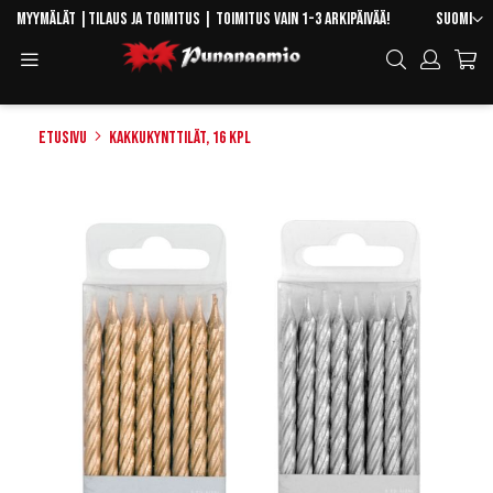
Skip
Kieli
Myymälät
|
Tilaus ja toimitus
| Toimitus vain 1-3 arkipäivää!
Suomi
to
Toggle
Hae
Content
Navigation
Etusivu
Kakkukynttilät, 16 kpl
Skip
to
the
end
of
the
images
gallery