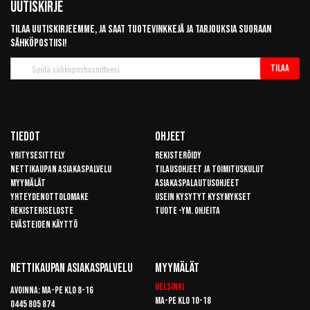
Uutiskirje
Tilaa uutiskirjeemme, ja saat tuotevinkkejä ja tarjouksia suoraan
sähköpostiisi!
Tilaa
Tilaa
uutiskirje
Tiedot
Ohjeet
Yritysesittely
Rekisteröidy
Nettikaupan asiakaspalvelu
Tilausohjeet ja toimituskulut
Myymälät
Asiakaspalautusohjeet
Yhteydenottolomake
Usein kysytyt kysymykset
Rekisteriseloste
Tuote -ym. ohjeita
Evästeiden käyttö
Nettikaupan Asiakaspalvelu
Myymälät
Helsinki
Avoinna: Ma-pe klo 8-16
Ma-pe klo 10-18
0445 805 874