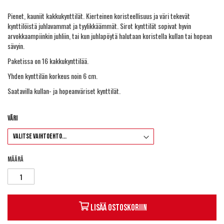
Pienet, kauniit kakkukynttilät. Kierteinen koristeellisuus ja väri tekevät
kynttilöistä juhlavammat ja tyylikkäämmät. Sirot kynttilät sopivat hyvin
arvokkaampiinkin juhliin, tai kun juhlapöytä halutaan koristella kullan tai hopean
sävyin.
Paketissa on 16 kakkukynttilää.
Yhden kynttilän korkeus noin 6 cm.
Saatavilla kullan- ja hopeanväriset kynttilät.
Väri
Määrä
Lisää ostoskoriin