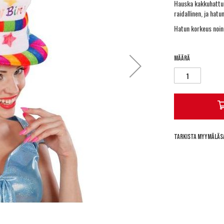
Hauska kakkuhattu 
raidallinen, ja hat
Hatun korkeus noin
Määrä
Tarkista myymäläs