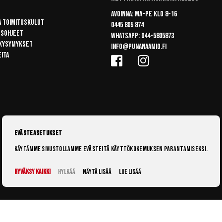
Avoinna: Ma-pe klo 8-16
a toimituskulut
0445 805 874
usohjeet
Whatsapp:
044-5805873
 kysymykset
info@punanaamio.fi
eita
Evästeasetukset
Käytämme sivustollamme evästeitä käyttökokemuksen parantamiseksi.
Hyväksy kaikki
Hylkää
Näytä lisää
Lue lisää