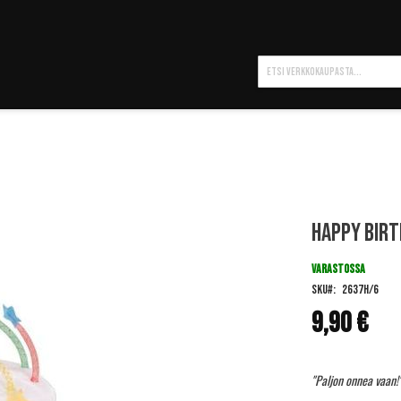
Hae
Happy Bir
VARASTOSSA
SKU
2637H/6
9,90 €
"Paljon onnea vaan!