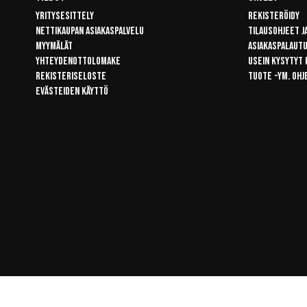
Yritysesittely
Rekisteröidy
Nettikaupan asiakaspalvelu
Tilausohjeet j
Myymälät
Asiakaspalaut
Yhteydenottolomake
Usein kysytyt
Rekisteriseloste
Tuote -ym. ohj
Evästeiden käyttö