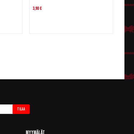
3,90 €
Tilaa
Myymälät