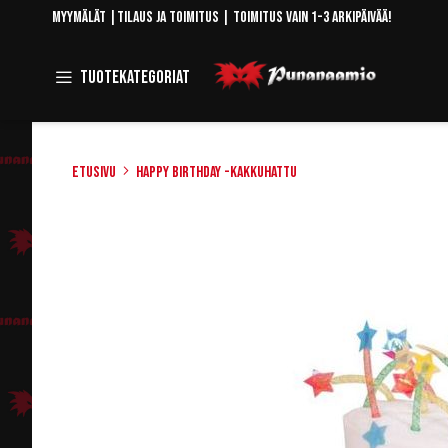
Skip
Myymälät
|
Tilaus ja toimitus
| Toimitus vain 1-3 arkipäivää!
to
Content
Toggle
Tuotekategoriat
Navigation
Etusivu
Happy Birthday -kakkuhattu
Skip
to
the
end
of
the
images
gallery