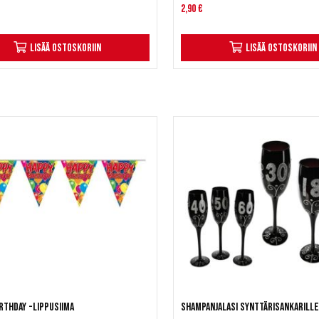
2,90 €
Lisää ostoskoriin
Lisää ostoskoriin
rthday -lippusiima
Shampanjalasi synttärisankarill