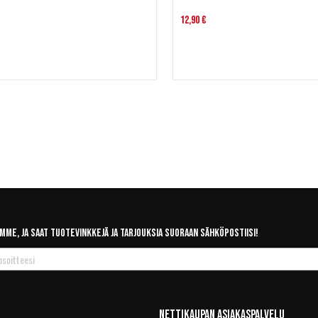
12,90 €
mme, ja saat tuotevinkkejä ja tarjouksia suoraan sähköpostiisi!
Nettikaupan Asiakaspalvelu