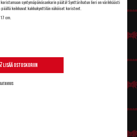
koristamaan syntymäpäiväsankarin päätä! Synttärihatun lieri on värikkäästi
un päällä keikkuvat kakkukynttilän näköiset koristeet.
 17 cm.
Lisää ostoskoriin
aatavuus