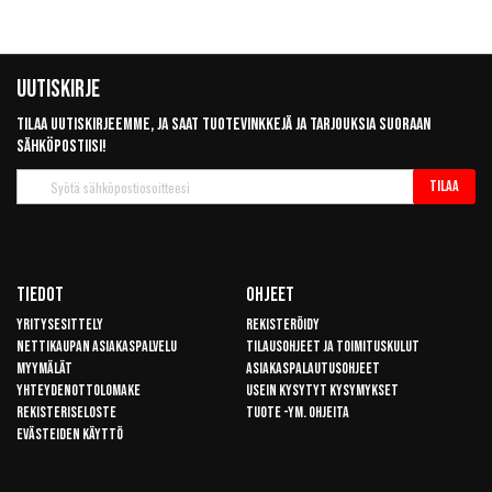
Uutiskirje
Tilaa uutiskirjeemme, ja saat tuotevinkkejä ja tarjouksia suoraan
sähköpostiisi!
Tilaa
Tilaa
uutiskirje
Tiedot
Ohjeet
Yritysesittely
Rekisteröidy
Nettikaupan asiakaspalvelu
Tilausohjeet ja toimituskulut
Myymälät
Asiakaspalautusohjeet
Yhteydenottolomake
Usein kysytyt kysymykset
Rekisteriseloste
Tuote -ym. ohjeita
Evästeiden käyttö