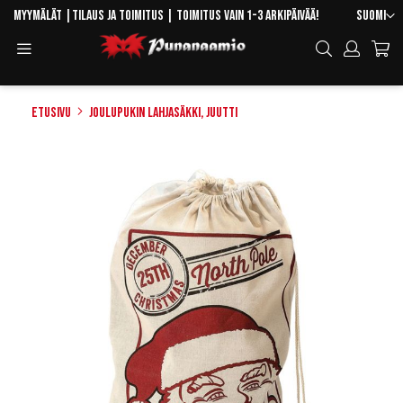
Skip
Kieli
Myymälät
|
Tilaus ja toimitus
| Toimitus vain 1-3 arkipäivää!
Suomi
to
Toggle
Hae
Content
Navigation
Etusivu
Joulupukin lahjasäkki, juutti
Skip
to
the
end
of
the
images
gallery