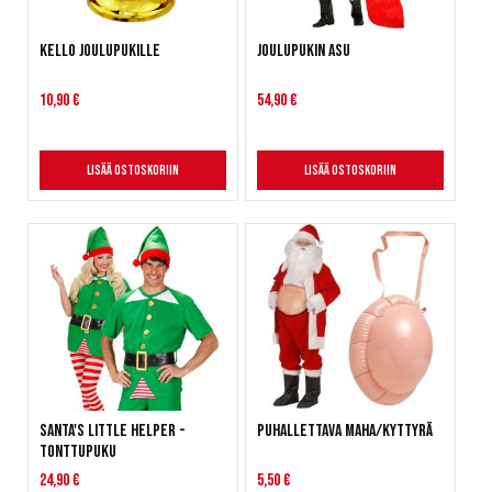
Kello joulupukille
Joulupukin asu
10,90 €
54,90 €
Lisää ostoskoriin
Lisää ostoskoriin
Santa's Little Helper -
Puhallettava maha/kyttyrä
tonttupuku
24,90 €
5,50 €