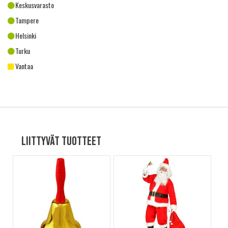
Keskusvarasto
Tampere
Helsinki
Turku
Vantaa
Liittyvät tuotteet