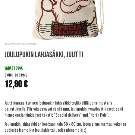
Skip
Joulupukin lahjasäkki, juutti
to
the
beginning
VARASTOSSA
of
SKU
01339/6
the
12,90 €
images
gallery
Juuttikangas-tyylinen joulupukin lahjasäkki tyylikkäällä puna-mustalla
painatuksella. Piirroksessa voi nähdä mm. joulupukin hymyilevät kasvot sekä
hienot englanninkieliset tekstit "Special delivery" and "North Pole".
Joulupukin lahjasäkki on kooltaan noin 50 x 80 cm, joten sinne mahtuu kokonsa
puolesta isompikin joululahja tai useita pienempiä! ;)