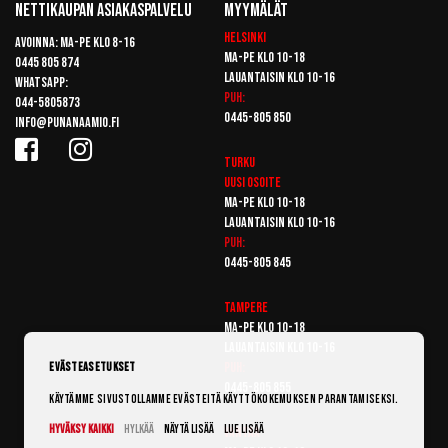
Nettikaupan Asiakaspalvelu
Myymälät
Helsinki
Avoinna: Ma-pe klo 8-16
Ma-pe klo 10-18
0445 805 874
Lauantaisin klo 10-16
Whatsapp:
Puh:
044-5805873
0445-805 850
info@punanaamio.fi
Turku
Uusi osoite
Ma-pe klo 10-18
Lauantaisin klo 10-16
Puh:
0445-805 845
Tampere
Ma-pe klo 10-18
Lauantaisin klo 10-16
Puh:
Evästeasetukset
0445-805 855
Käytämme sivustollamme evästeitä käyttökokemuksen parantamiseksi.
Hyväksy kaikki
Hylkää
Näytä lisää
Lue lisää
Vantaa