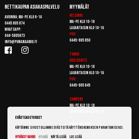
Nettikaupan Asiakaspalvelu
Myymälät
Helsinki
Avoinna: Ma-pe klo 8-16
Ma-pe klo 10-18
0445 805 874
Lauantaisin klo 10-16
Whatsapp:
Puh:
044-5805873
0445-805 850
info@punanaamio.fi
Turku
Uusi osoite
Ma-pe klo 10-18
Lauantaisin klo 10-16
Puh:
0445-805 845
Tampere
Ma-pe klo 10-18
Lauantaisin klo 10-16
Puh:
Evästeasetukset
0445-805 855
Käytämme sivustollamme evästeitä käyttökokemuksen parantamiseksi.
Hyväksy kaikki
Hylkää
Näytä lisää
Lue lisää
Vantaa