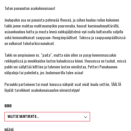
Tutun punanutun asukokonaisuus!
Joulupukin asu on punaista pehmeää fleeceä, ja siihen kuuluu reilun kokoinen
takki jonne mahtuu mahtavampikin puuromaha, housut kuminauhavyötäröllä,
asiaankuuluva hattu ja musta leveä nahkajäljitelmä-vyö isolla kultaisella soljella
sekä keinonahkaiset saappaan-/kengänpäälliset. Takissa ja saappaanpäällisissä
on valkoiset tekoturkisreunukset.
Takki on umpinainen ns. "paita", mutta näin ollen se pysyy kovemmassakin
rekikyydissä ja innokkaiden lasten halauksissa kiinni. Housuissa on taskut, missä
pukki voi säilyttää kilttien ja tuhmien lasten nimilistaa, Petteri Punakuonon
välipaloja tai puhelinta, jos Joulumuorilla tulee asiaa!
Peruukki partoineen tai muut kuvassa näkyvät osat eivät kuulu settiin,
TÄÄLTÄ
löydät tarvikkeet asukokonaisuuden viimeistelyyn!
Koko
Määrä