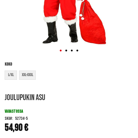
Koko
L/XL
XXL-XXXL
Skip
Joulupukin asu
to
the
beginning
VARASTOSSA
of
SKU
52734-5
the
54,90 €
images
gallery