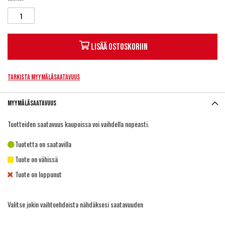
Lisää ostoskoriin
Tarkista myymäläsaatavuus
Myymäläsaatavuus
Tuotteiden saatavuus kaupoissa voi vaihdella nopeasti.
Tuotetta on saatavilla
Tuote on vähissä
Tuote on loppunut
Valitse jokin vaihtoehdoista nähdäksesi saatavuuden