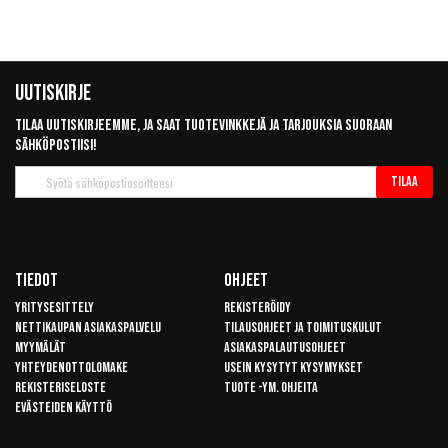
Uutiskirje
Tilaa uutiskirjeemme, ja saat tuotevinkkejä ja tarjouksia suoraan
sähköpostiisi!
Tilaa
Tilaa
uutiskirje
Tiedot
Ohjeet
Yritysesittely
Rekisteröidy
Nettikaupan asiakaspalvelu
Tilausohjeet ja toimituskulut
Myymälät
Asiakaspalautusohjeet
Yhteydenottolomake
Usein kysytyt kysymykset
Rekisteriseloste
Tuote -ym. ohjeita
Evästeiden käyttö