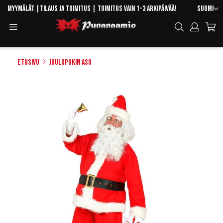
Skip
Kieli
Myymälät
|
Tilaus ja toimitus
| Toimitus vain 1-3 arkipäivää!
Suomi
to
Toggle
Hae
Content
Navigation
Etusivu
Joulupukin asu
Skip
to
the
end
of
the
images
gallery