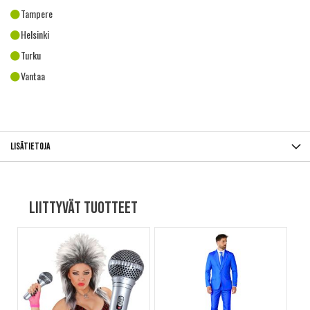
Tampere
Helsinki
Turku
Vantaa
Lisätietoja
Liittyvät tuotteet