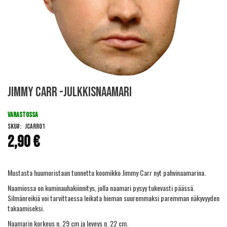
Skip
Jimmy Carr -julkkisnaamari
to
the
beginning
VARASTOSSA
of
SKU
JCARR01
the
2,90 €
images
gallery
Mustasta huumoristaan tunnettu koomikko Jimmy Carr nyt pahvinaamarina.
Naamiossa on kuminauhakiinnitys, jolla naamari pysyy tukevasti päässä.
Silmänreikiä voi tarvittaessa leikata hieman suuremmaksi paremman näkyvyyden
takaamiseksi.
Naamarin korkeus n. 29 cm ja leveys n. 22 cm.