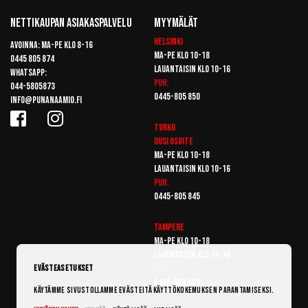
Nettikaupan Asiakaspalvelu
Myymälät
Helsinki
Avoinna: Ma-pe klo 8-16
Ma-pe klo 10-18
0445 805 874
Lauantaisin klo 10-16
Whatsapp:
Puh:
044-5805873
0445-805 850
info@punanaamio.fi
Turku
Uusi osoite
Ma-pe klo 10-18
Lauantaisin klo 10-16
Puh:
0445-805 845
Tampere
Ma-pe klo 10-18
Lauantaisin klo 10-16
Puh:
Evästeasetukset
0445-805 855
Käytämme sivustollamme evästeitä käyttökokemuksen parantamiseksi.