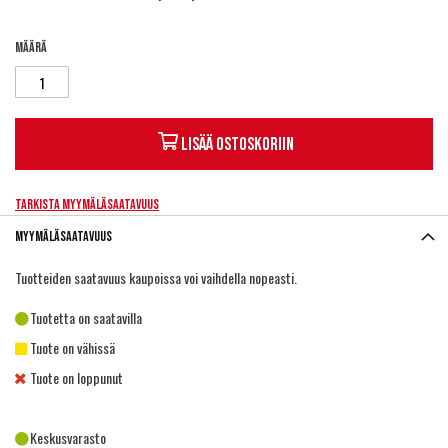
Määrä
Lisää ostoskoriin
Tarkista myymäläsaatavuus
Myymäläsaatavuus
Tuotteiden saatavuus kaupoissa voi vaihdella nopeasti.
Tuotetta on saatavilla
Tuote on vähissä
Tuote on loppunut
Keskusvarasto