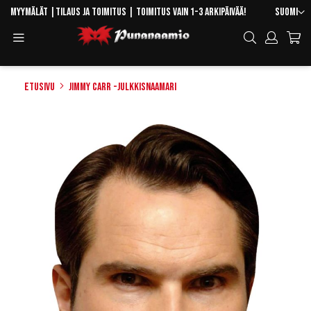
Skip
Kieli
Myymälät
|
Tilaus ja toimitus
| Toimitus vain 1-3 arkipäivää!
Suomi
to
Toggle
Hae
Content
Navigation
Etusivu
Jimmy Carr -julkkisnaamari
Skip
to
the
end
of
the
images
gallery