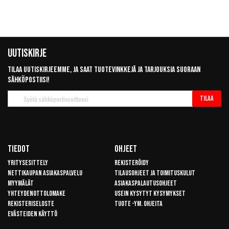
Uutiskirje
Tilaa uutiskirjeemme, ja saat tuotevinkkejä ja tarjouksia suoraan
sähköpostiisi!
Tilaa
Tilaa
uutiskirje
Tiedot
Ohjeet
Yritysesittely
Rekisteröidy
Nettikaupan asiakaspalvelu
Tilausohjeet ja toimituskulut
Myymälät
Asiakaspalautusohjeet
Yhteydenottolomake
Usein kysytyt kysymykset
Rekisteriseloste
Tuote -ym. ohjeita
Evästeiden käyttö