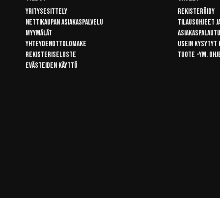
Yritysesittely
Rekisteröidy
Nettikaupan asiakaspalvelu
Tilausohjeet j
Myymälät
Asiakaspalaut
Yhteydenottolomake
Usein kysytyt
Rekisteriseloste
Tuote -ym. ohj
Evästeiden käyttö