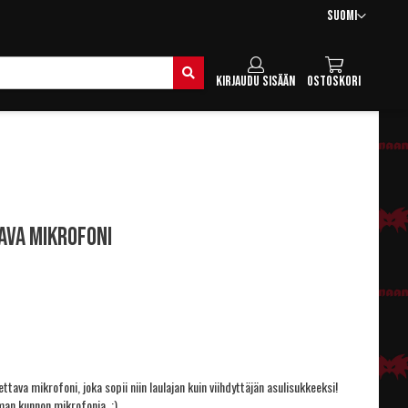
Kieli
Suomi
Hae
Kirjaudu sisään
Ostoskori
ava mikrofoni
ttava mikrofoni, joka sopii niin laulajan kuin viihdyttäjän asulisukkeeksi!
lman kunnon mikrofonia. ;)