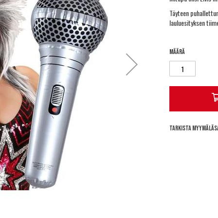
Täyteen puhallettu
lauluesityksen tiim
Määrä
Tarkista myymäläs