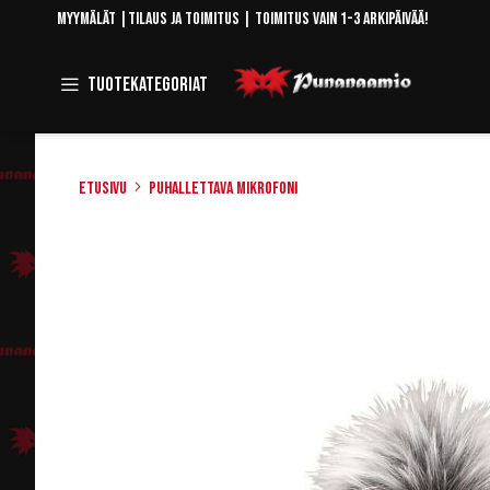
Skip
Myymälät
|
Tilaus ja toimitus
| Toimitus vain 1-3 arkipäivää!
to
Content
Toggle
Tuotekategoriat
Navigation
Etusivu
Puhallettava mikrofoni
Skip
to
the
end
of
the
images
gallery