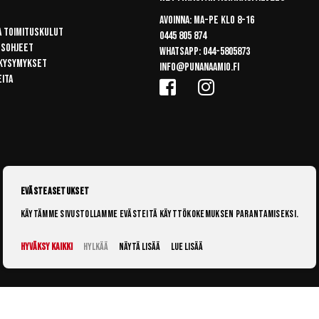
Avoinna: Ma-pe klo 8-16
a toimituskulut
0445 805 874
usohjeet
Whatsapp:
044-5805873
 kysymykset
info@punanaamio.fi
eita
Evästeasetukset
Käytämme sivustollamme evästeitä käyttökokemuksen parantamiseksi.
Hyväksy kaikki
Hylkää
Näytä lisää
Lue lisää