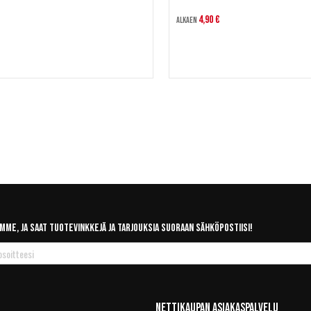
4,90 €
Alkaen
mme, ja saat tuotevinkkejä ja tarjouksia suoraan sähköpostiisi!
Nettikaupan Asiakaspalvelu