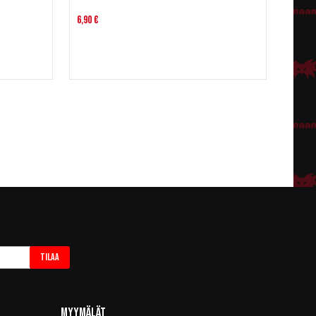
6,90 €
Tilaa
Myymälät