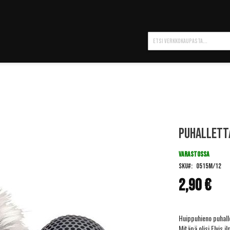
Hae
Puhallett
VARASTOSSA
SKU
0515M/12
2,90 €
Huippuhieno puhalle
Mitäpä olisi Elvis i