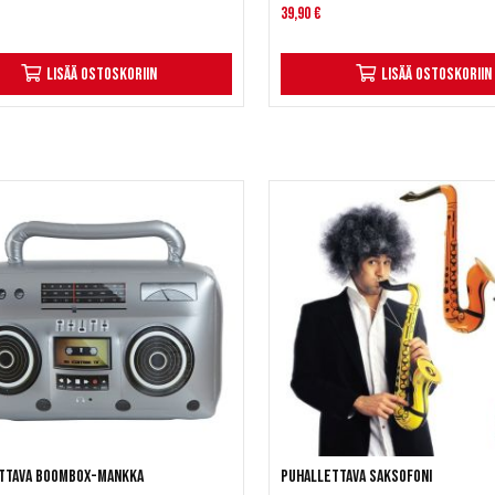
39,90 €
Lisää ostoskoriin
Lisää ostoskoriin
ttava boombox-mankka
Puhallettava saksofoni