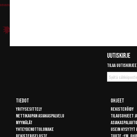
Uutiskirje
Tilaa uutiskirjee
Tilaa
uutiskirje
Tiedot
Ohjeet
Yritysesittely
Rekisteröidy
Nettikaupan asiakaspalvelu
Tilausohjeet j
Myymälät
Asiakaspalaut
Yhteydenottolomake
Usein kysytyt
Rekisteriseloste
Tuote -ym. ohj