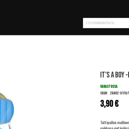
Hae
It's a Boy 
VARASTOSSA
SKU
26802-01FO/
3,90 €
Tuttipullon mallinen
vaikkapa vietäväksi