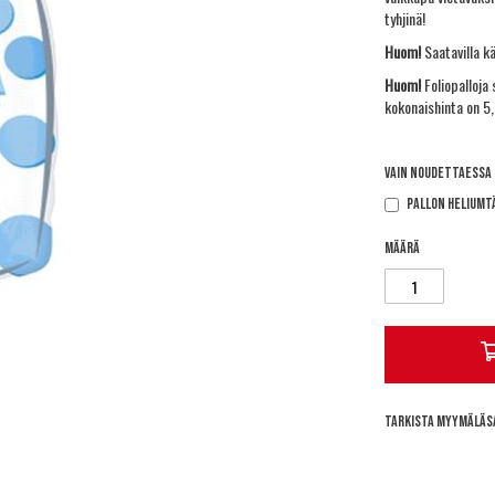
tyhjinä!
Huom!
Saatavilla k
Huom!
Foliopalloja
kokonaishinta on 5,
Vain noudettaessa
Pallon heliumt
Määrä
Tarkista myymäläs