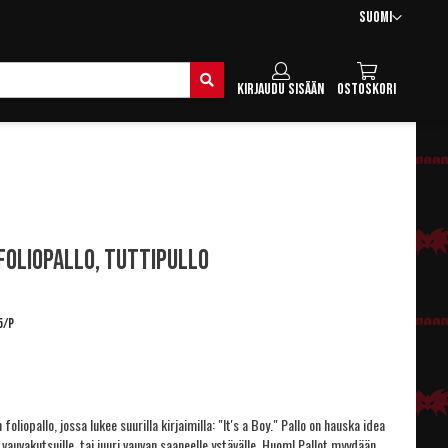
Kieli
Suomi
Hae
Kirjaudu sisään
Ostoskori
-foliopallo, tuttipullo
5/P
 foliopallo, jossa lukee suurilla kirjaimilla: "It's a Boy." Pallo on hauska idea
 vauvakutsuille, tai juuri vauvan saaneelle ystävälle. Huom! Pallot myydään