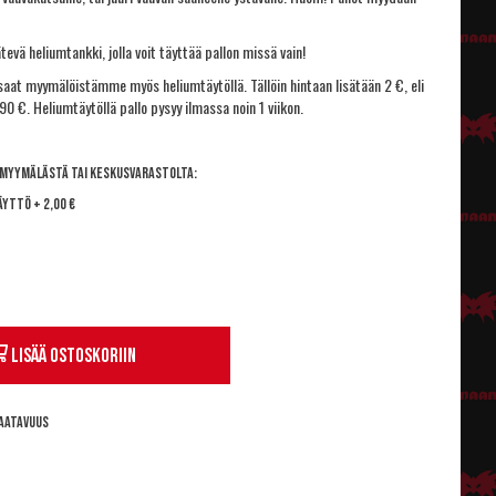
ätevä
heliumtankki
, jolla voit täyttää pallon missä vain!
 saat myymälöistämme myös heliumtäytöllä. Tällöin hintaan lisätään 2 €, eli
90 €. Heliumtäytöllä pallo pysyy ilmassa noin 1 viikon.
 myymälästä tai keskusvarastolta:
äyttö
+
2,00 €
Lisää ostoskoriin
aatavuus