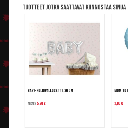
Tuotteet jotka saattavat kiinnostaa sinua
BABY-foliopallosetti, 36 cm
Mom to b
5,90 €
2,90 €
Alkaen