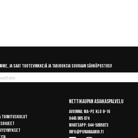
mme, ja saat tuotevinkkejä ja tarjouksia suoraan sähköpostiisi!
Nettikaupan Asiakaspalvelu
Avoinna: Ma-pe klo 8-16
a toimituskulut
0445 805 874
usohjeet
Whatsapp:
044-5805873
 kysymykset
info@punanaamio.fi
eita