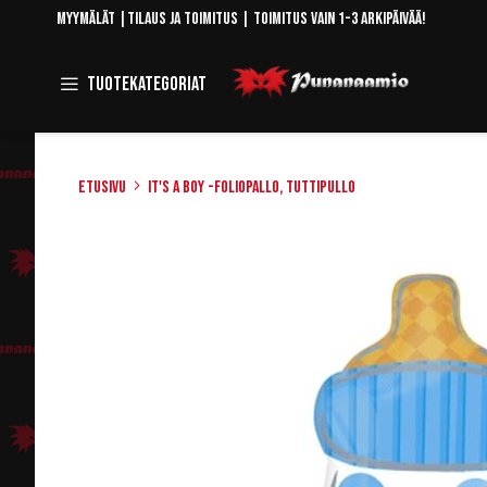
Skip
Myymälät
|
Tilaus ja toimitus
| Toimitus vain 1-3 arkipäivää!
to
Content
Toggle
Tuotekategoriat
Navigation
Etusivu
It's a Boy -foliopallo, tuttipullo
Skip
to
the
end
of
the
images
gallery