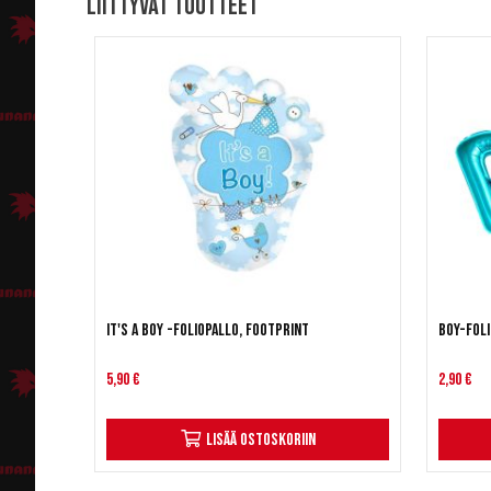
Liittyvät tuotteet
It's a Boy -foliopallo, footprint
BOY-fol
5,90 €
2,90 €
Lisää ostoskoriin