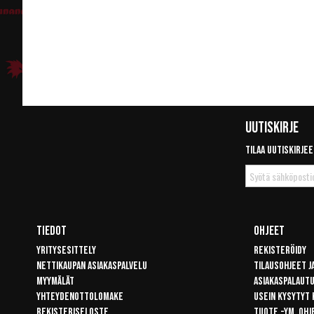
Uutiskirje
Tilaa uutiskirjee
Tilaa
uutiskirje
Tiedot
Ohjeet
Yritysesittely
Rekisteröidy
Nettikaupan asiakaspalvelu
Tilausohjeet j
Myymälät
Asiakaspalaut
Yhteydenottolomake
Usein kysytyt
Rekisteriseloste
Tuote -ym. ohj