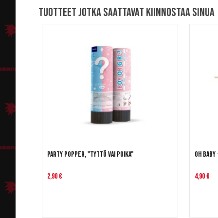
Tuotteet jotka saattavat kiinnostaa sinua
Party Popper, "tyttö vai poika"
Oh Baby
2,90 €
4,90 €