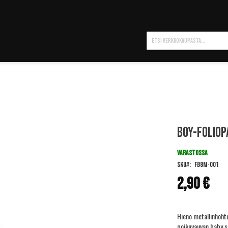
Hae
BOY-foliop
VARASTOSSA
SKU
FB8M-001
2,90 €
Hieno metallinhohto
poikavauvan baby sh