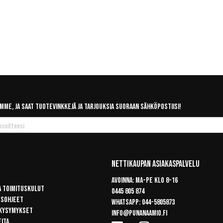
mme, ja saat tuotevinkkejä ja tarjouksia suoraan sähköpostiisi!
Nettikaupan Asiakaspalvelu
Avoinna: Ma-pe klo 8-16
a toimituskulut
0445 805 874
usohjeet
Whatsapp:
044-5805873
 kysymykset
info@punanaamio.fi
eita