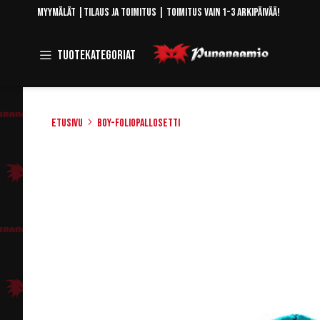
Skip
Myymälät
|
Tilaus ja toimitus
| Toimitus vain 1-3 arkipäivää!
to
Content
Toggle
Tuotekategoriat
Navigation
Etusivu
BOY-foliopallosetti
Skip
to
the
end
of
the
images
gallery