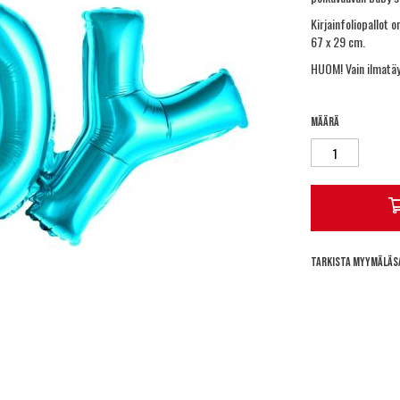
Kirjainfoliopallot o
67 x 29 cm.
HUOM! Vain ilmatäyt
Määrä
Tarkista myymäläs