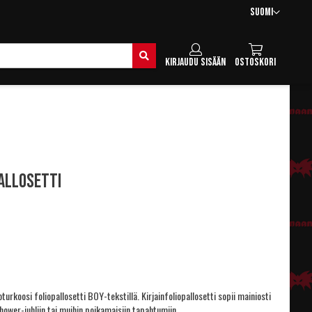
Kieli
Suomi
Hae
Kirjaudu sisään
Ostoskori
allosetti
turkoosi foliopallosetti BOY-tekstillä. Kirjainfoliopallosetti sopii mainiosti
ower-juhliin tai muihin poikamaisiin tapahtumiin.