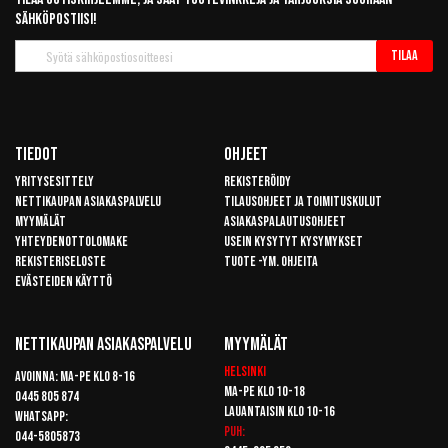
sähköpostiisi!
Tilaa
Tilaa
uutiskirje
Tiedot
Ohjeet
Yritysesittely
Rekisteröidy
Nettikaupan asiakaspalvelu
Tilausohjeet ja toimituskulut
Myymälät
Asiakaspalautusohjeet
Yhteydenottolomake
Usein kysytyt kysymykset
Rekisteriseloste
Tuote -ym. ohjeita
Evästeiden käyttö
Nettikaupan Asiakaspalvelu
Myymälät
Helsinki
Avoinna: Ma-pe klo 8-16
Ma-pe klo 10-18
0445 805 874
Lauantaisin klo 10-16
Whatsapp:
Puh:
044-5805873