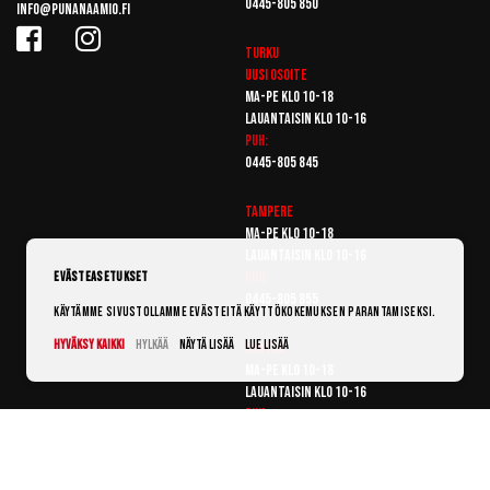
0445-805 850
info@punanaamio.fi
Turku
Uusi osoite
Ma-pe klo 10-18
Lauantaisin klo 10-16
Puh:
0445-805 845
Tampere
Ma-pe klo 10-18
Lauantaisin klo 10-16
Puh:
Evästeasetukset
0445-805 855
Käytämme sivustollamme evästeitä käyttökokemuksen parantamiseksi.
Hyväksy kaikki
Hylkää
Näytä lisää
Lue lisää
Vantaa
Ma-pe klo 10-18
Lauantaisin klo 10-16
Puh:
0445-805 865