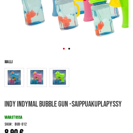
Malli
Skip
Indy Indymal Bubble Gun -saippuakuplapyssy
to
the
beginning
VARASTOSSA
of
SKU
BUB-012
the
images