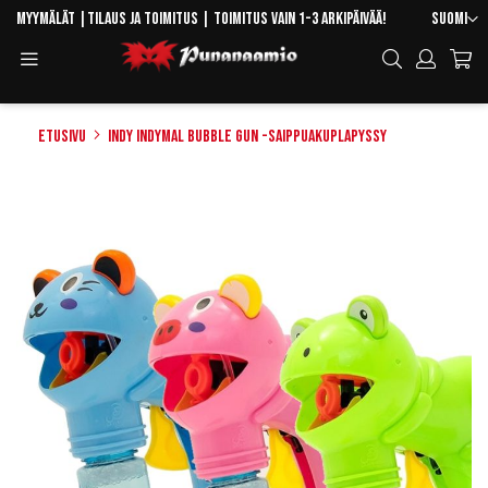
Skip
Kieli
Myymälät
|
Tilaus ja toimitus
| Toimitus vain 1-3 arkipäivää!
Suomi
to
Toggle
Hae
Content
Navigation
Etusivu
Indy Indymal Bubble Gun -saippuakuplapyssy
Skip
to
the
end
of
the
images
gallery