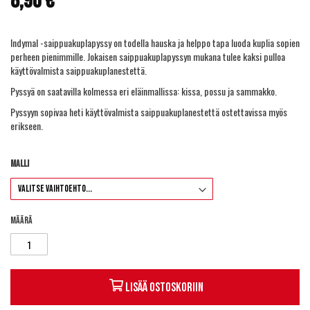
8,90 €
gallery
Indymal -saippuakuplapyssy on todella hauska ja helppo tapa luoda kuplia sopien
perheen pienimmille. Jokaisen saippuakuplapyssyn mukana tulee kaksi pulloa
käyttövalmista saippuakuplanestettä.
Pyssyä on saatavilla kolmessa eri eläinmallissa: kissa, possu ja sammakko.
Pyssyyn sopivaa
heti käyttövalmista saippuakuplanestettä
ostettavissa myös
erikseen.
Malli
Määrä
Lisää ostoskoriin