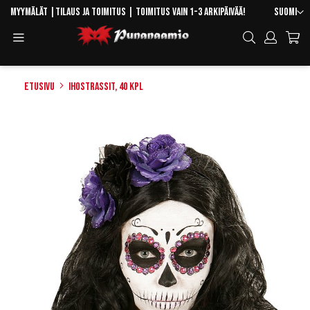
Skip
Kieli
Myymälät
|
Tilaus ja toimitus
| Toimitus vain 1-3 arkipäivää!
Suomi
to
Toggle
Hae
Content
Navigation
Etusivu
Ihostrassit, 40 kpl
Skip
to
the
end
of
the
images
gallery