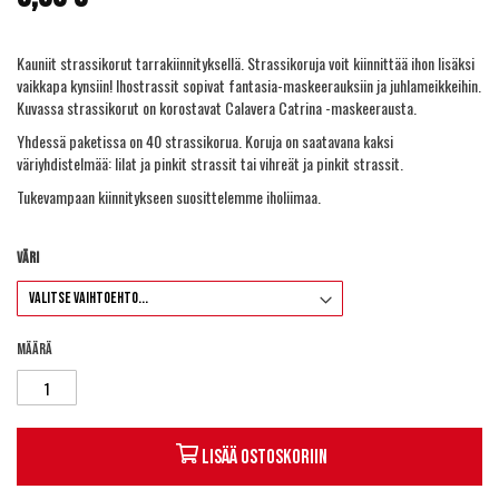
Kauniit strassikorut tarrakiinnityksellä. Strassikoruja voit kiinnittää ihon lisäksi
vaikkapa kynsiin! Ihostrassit sopivat fantasia-maskeerauksiin ja juhlameikkeihin.
Kuvassa strassikorut on korostavat Calavera Catrina -maskeerausta.
Yhdessä paketissa on 40 strassikorua. Koruja on saatavana kaksi
väriyhdistelmää: lilat ja pinkit strassit tai vihreät ja pinkit strassit.
Tukevampaan kiinnitykseen suosittelemme
iholiimaa
.
Väri
Määrä
Lisää ostoskoriin