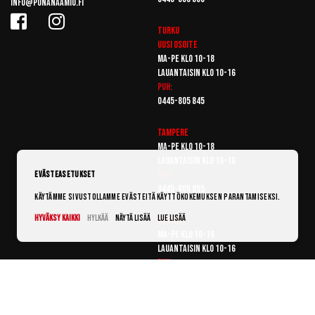
info@punanaamio.fi
Turku
Uusi osoite
Ma-pe klo 10-18
Lauantaisin klo 10-16
Puh:
0445-805 845
Tampere
Ma-pe klo 10-18
Lauantaisin klo 10-16
Puh:
Evästeasetukset
0445-805 855
Käytämme sivustollamme evästeitä käyttökokemuksen parantamiseksi.
Hyväksy kaikki
Hylkää
Näytä lisää
Lue lisää
Vantaa
Ma-pe klo 10-18
Lauantaisin klo 10-16
Puh:
0445-805 865
© Punanaamio 2025