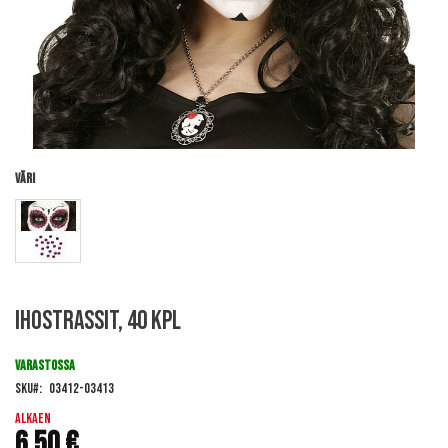
Väri
Skip
Ihostrassit, 40 kpl
to
the
beginning
VARASTOSSA
of
SKU
03412-03413
the
images
Alkaen
6,50 €
gallery