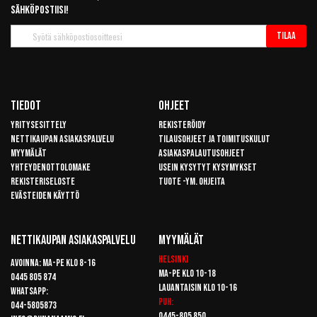
sähköpostiisi!
Tilaa
Tilaa
uutiskirje
Tiedot
Ohjeet
Yritysesittely
Rekisteröidy
Nettikaupan asiakaspalvelu
Tilausohjeet ja toimituskulut
Myymälät
Asiakaspalautusohjeet
Yhteydenottolomake
Usein kysytyt kysymykset
Rekisteriseloste
Tuote -ym. ohjeita
Evästeiden käyttö
Nettikaupan Asiakaspalvelu
Myymälät
Helsinki
Avoinna: Ma-pe klo 8-16
Ma-pe klo 10-18
0445 805 874
Lauantaisin klo 10-16
Whatsapp:
Puh:
044-5805873
0445-805 850