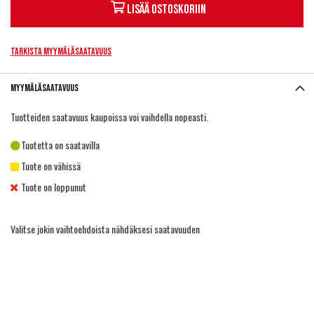
Lisää ostoskoriin
Tarkista myymäläsaatavuus
Myymäläsaatavuus
Tuotteiden saatavuus kaupoissa voi vaihdella nopeasti.
Tuotetta on saatavilla
Tuote on vähissä
Tuote on loppunut
Valitse jokin vaihtoehdoista nähdäksesi saatavuuden