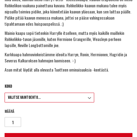
Rohkelikon vaakuna painettuna kuvana. Rohkelikko-kaavun mukana tulee myös
nipsuilla toimiva pidike, joka kiinnitetään kaavun yläosaan, kun sen laittaa päälle.
Pidike pitää kaavun menossa mukana, jottei se pääse vahingossakaan
tipahtamaan edes huispauspelissä. ;)
Mainio kaapu sopii tietenkin Harrylle itselleen, mutta myös kaikille muillekin
Rohkelikko-tuvan jäsenille, kuten Hermione Grangerille, Weasleyn perheen
lapsille, Neville Longbottomille jne.
Kurkkaapa
hahmovinkeistämme
ideoita Harryn, Ronin, Hermionen, Hagridin ja
Severus Kalkaroksen hahmojen luomiseen. :-)
Asun mitat löydät alla olevasta Tuotteen ominaisuuksia -kentästä.
Koko
Määrä