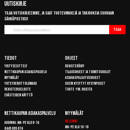
Uutiskirje
Tilaa uutiskirjeemme, ja saat tuotevinkkejä ja tarjouksia suoraan
sähköpostiisi!
Tilaa
Tilaa
uutiskirje
Tiedot
Ohjeet
Yritysesittely
Rekisteröidy
Nettikaupan asiakaspalvelu
Tilausohjeet ja toimituskulut
Myymälät
Asiakaspalautusohjeet
Yhteydenottolomake
Usein kysytyt kysymykset
Rekisteriseloste
Tuote -ym. ohjeita
Evästeiden käyttö
Nettikaupan Asiakaspalvelu
Myymälät
Helsinki
Avoinna: Ma-pe klo 8-16
Ma-pe klo 10-18
0445 805 874