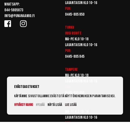
Lauantaisin klo 10-16
Whatsapp:
Puh:
044-5805873
0445-805 850
info@punanaamio.fi
Turku
Uusi osoite
Ma-pe klo 10-18
Lauantaisin klo 10-16
Puh:
0445-805 845
Tampere
Ma-pe klo 10-18
Lauantaisin klo 10-16
Puh:
Evästeasetukset
0445-805 855
Käytämme sivustollamme evästeitä käyttökokemuksen parantamiseksi.
Hyväksy kaikki
Hylkää
Näytä lisää
Lue lisää
Vantaa
Ma-pe klo 10-18
Lauantaisin klo 10-16
Puh:
0445-805 865