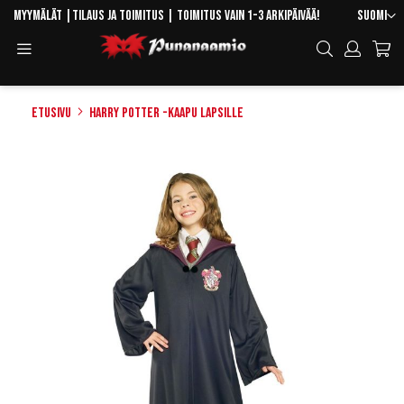
Skip
Kieli
Myymälät
|
Tilaus ja toimitus
| Toimitus vain 1-3 arkipäivää!
Suomi
to
Toggle
Hae
Content
Navigation
Etusivu
Harry Potter -kaapu lapsille
Skip
to
the
end
of
the
images
gallery