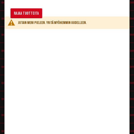
Maskeeraus
Ihon saa värjättyä sinisellä
kasvovärillä
, jota voi levittää
meikkisienellä
ja
Rajaa tuotteita
kiinnittää
puuterilla
. Jos ei halua käsiä ja muuta kroppaa myöden värjätä
ihoa, kannattaa laittaa päälle Smurffin sininen paita ja
siniset hanskat
.
Jotain meni pieleen. Yritä myöhemmin uudelleen.
Myös
sinisellä 2nd Skin -asulla
saa itselleen kätevästi "sinisen ihon".
Arpivahalla
saa muokattua söpön nykerönenän.
Latex-korvat
iholiimalla kiinni ja nekin kannattaa värjätä siniseksi.
Asut ja asulisukkeet
Jalkaan jotkut valkoiset housut, esimerkiksi
Groovyhousut
, valkoiset
legginsit tai
sukkahousut
. Groovy-housujen lahkeita kannattaa vähän
tuunata itse. Valkoiset kengät jalkaan.
Muut Smurffi-hahmot voi asustaa sen mukaan, mikä Smurffi haluaa olla.
Esim. Nörtti-Smurffille
nörttilasit
, Patti-Smurffille
Muskelipaita
sinisen
paidan/ 2nd Skin -asun alle, Ärjy-Smurffin vihainen olemus jne.
Smurffiina
Peruukki ja päähine
Jokin
pitkähiuksinen blondi peruukki
, kuten Sarah, Julia tai Veronica. Ja
valkoinen
Smurffipipo
.
Meikki ja maskeeraus