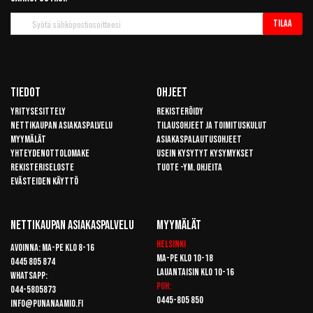
Tilaa
Tilaa
uutiskirje
Tiedot
Ohjeet
Yritysesittely
Rekisteröidy
Nettikaupan asiakaspalvelu
Tilausohjeet ja toimituskulut
Myymälät
Asiakaspalautusohjeet
Yhteydenottolomake
Usein kysytyt kysymykset
Rekisteriseloste
Tuote -ym. ohjeita
Evästeiden käyttö
Nettikaupan Asiakaspalvelu
Myymälät
Helsinki
Avoinna: Ma-pe klo 8-16
Ma-pe klo 10-18
0445 805 874
Lauantaisin klo 10-16
Whatsapp:
Puh:
044-5805873
0445-805 850
info@punanaamio.fi