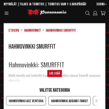
Skip
Kieli
Myymälät
|
Tilaus ja toimitus
| Toimitus vain 1-3 arkipäivää!
Suomi
to
Toggle
Hae
Content
Navigation
Etusivu
Hahmovinkit
Hahmovinkki Smurffit
Hahmovinkki Smurffit
Hahmovinkki: SMURFFIT
Lue lisää
Näillä ideoilla voit kehitellä itsellesi ja ystävillesi sinisen Smurffi-poppoon
ulkonäön.
Basic Smurffi
Valitse kategoria
Hahmovinkki Ace Ventura
Hahmovinkki Addams Family
Hahmovin
Päähine
Päähän tietenkin valkoinen
Smurffipipo
.