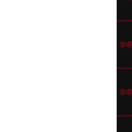
orno tai vaikkapa Merirosvokapteenin hattu (
fantasiahatuista
), johon voi
aleampi, samoin ohuelti vaaleaa tulee myös silmien yläpuolelle,
eerausvinkeistämme
löytyy myös vinkkejä kissannaaman väritykseen.
ivat parhaiten musta-vihreät
Anacondat
.