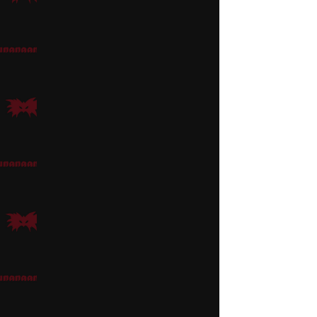
Hattu on kaiken a ja o
kiinnittää keltaisen st
Ylle voi kietaista mus
Saapasjalkakisulla on v
Ja viimeisenä muttei
Maskeeraus
Kasvoväreistä
löytyy ru
kulmakarvoihin, ja ala
Kun maski on valmis, ki
Saapasjalkakissa You
Aasi
Aikuiselle aasille löyt
Klikkaa Hahmovinkit-pä