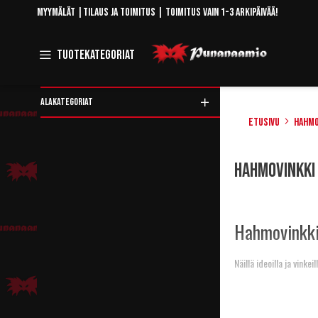
Skip
Myymälät
|
Tilaus ja toimitus
| Toimitus vain 1-3 arkipäivää!
to
Content
Toggle
Tuotekategoriat
Navigation
ALAKATEGORIAT
Etusivu
Hahmo
Rajaa
Hahmovinkki
tuotteita
Hahmovinkki
Näillä ideoilla ja vink
Shrek