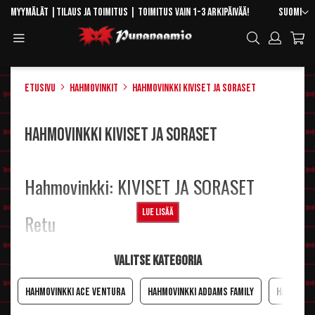
Skip
Kieli
Myymälät
|
Tilaus ja toimitus
| Toimitus vain 1-3 arkipäivää!
Suomi
to
Toggle
Hae
Content
Navigation
Etusivu
Hahmovinkit
Hahmovinkki Kiviset ja Soraset
Hahmovinkki Kiviset ja Soraset
Hahmovinkki: KIVISET JA SORASET
Lue lisää
Retu
Päähän
Valitse kategoria
Peruukiksi sopii hyvin vaikkapa musta
Beat
, jonka voi sitten tarvittaessa
saksia ja pöyhiä vähän resuisemmaksi.
Hahmovinkki Ace Ventura
Hahmovinkki Addams Family
Hahmovin
Meikki ja maskeeraus
Kasvoväreillä
voi maskeerata suunympäristön omaa ihoa tummemmaksi.