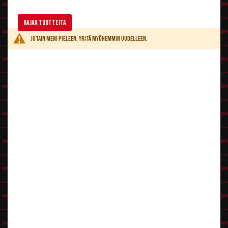
Asu, asulisukkeet ja rekvisiitat
Luolamies Retun
asu käy Retulle kuin nenä päähän.
Rajaa tuotteita
Sininen kravatti ehdottomasti kaulaan ja
nuija
ja keilapallo kainaloon.
Retun olisi hyvä kajautella aina sopivissa paikoissa Jabadaba duu oikein
Jotain meni pieleen. Yritä myöhemmin uudelleen.
kuuluvasti. ;-)
Wilma
Päähän
Wilmalla on punainen tukka, joten peruukiksi käyvät oikeastaan melkein
kaikki
pitkät punaiset peruukit
. Muista vielä sujauttaa tukka korkealle
nutturalle ja myös etutukan voi koittaa väkertää Wilmalla olevan
pomppurin näköiseksi.
Meikki ja makseeraus
Tällä rouvalla täytyy ehdottomasti olla
punatut huulet
. Lisäpotkua
lookkiin saa mustilla
piilareilla
.
Asu
Wilmalla täytyy olla valkoinen mekko, joten siihen kävisi vaikkapa
Marilyn-
mekko
. Helma kannattaa saksia sahalaitaiseksi ja myös toisen olkaimen
voi poistaa. myös
kreikkalaisen jumalattaren valkoinen miniasu
voisi
sopia Wilmalle, kun siitä poistaa olkaviitan ja korostaa vyötäröä.
Asulisukkeet ja rekvisiitat