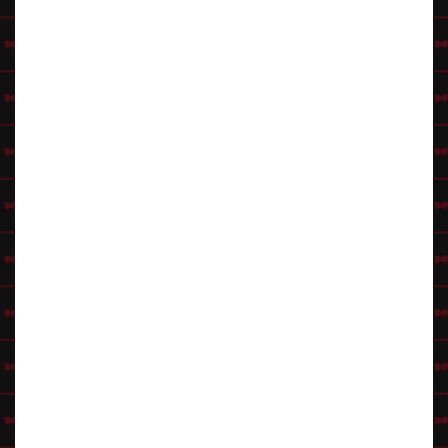
Luolanaisella täytyy ehdottomasti olla
nuija
kädessä pahanpäivän varalle.
Myös valkoiset helmet täytyy löytyä kaulasta killumasta.
(L)
Jos vanhemmat pukeutuvat Retuksi ja Wilmaksi, niin lapsesta saa
söpön Dinon
Dincko Dinosaurus -asulla
. ;-)
Kiviset ja Soraset Wikipediassa
The theme song YouTubessa
Klikkaa Hahmovinkit-pääsivulle