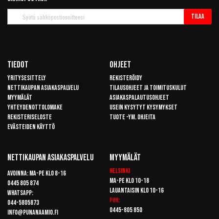
Tilaa
Tilaa
uutiskirje
Tiedot
Ohjeet
Yritysesittely
Rekisteröidy
Nettikaupan asiakaspalvelu
Tilausohjeet ja toimituskulut
Myymälät
Asiakaspalautusohjeet
Yhteydenottolomake
Usein kysytyt kysymykset
Rekisteriseloste
Tuote -ym. ohjeita
Evästeiden käyttö
Nettikaupan Asiakaspalvelu
Myymälät
Helsinki
Avoinna: Ma-pe klo 8-16
Ma-pe klo 10-18
0445 805 874
Lauantaisin klo 10-16
Whatsapp:
Puh:
044-5805873
0445-805 850
info@punanaamio.fi