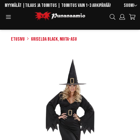
Skip
Kieli
Myymälät
|
Tilaus ja toimitus
| Toimitus vain 1-3 arkipäivää!
Suomi
to
Toggle
Hae
Content
Navigation
Etusivu
Griselda Black, noita-asu
Skip
to
the
end
of
the
images
gallery