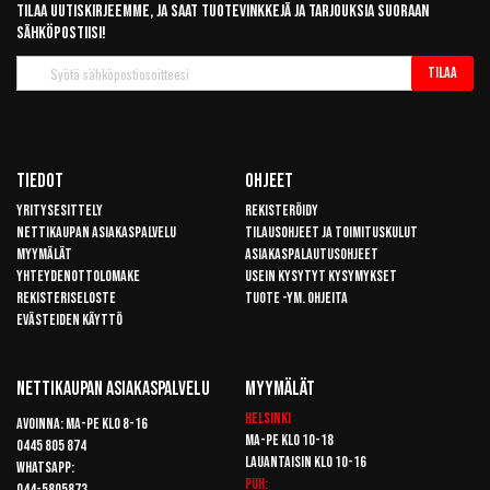
Tilaa uutiskirjeemme, ja saat tuotevinkkejä ja tarjouksia suoraan
sähköpostiisi!
Tilaa
Tilaa
uutiskirje
Tiedot
Ohjeet
Yritysesittely
Rekisteröidy
Nettikaupan asiakaspalvelu
Tilausohjeet ja toimituskulut
Myymälät
Asiakaspalautusohjeet
Yhteydenottolomake
Usein kysytyt kysymykset
Rekisteriseloste
Tuote -ym. ohjeita
Evästeiden käyttö
Nettikaupan Asiakaspalvelu
Myymälät
Helsinki
Avoinna: Ma-pe klo 8-16
Ma-pe klo 10-18
0445 805 874
Lauantaisin klo 10-16
Whatsapp:
Puh:
044-5805873