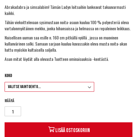
Abrakadabra ja simsalabim! Tämän Ladyn loitsuihin lankeavat takuuvarmasti
kaikki.
Tähän viekoittelevaan sysimustaan noita-asuun kuuluu 100 % polyesteriä oleva
vartalonmyötäinen mekko, jonka hihansuissa ja helmassa on repaleinen leikkaus.
Naisellisen uuman saa esille n. 160 cm pitkällä vyöllä , jossa on muovinen
kullanvärinen solki. Samaan sarjaan kuuluu kuvassakin oleva musta noita-akan
hattu myöskin kultaisella soljella.
Asun mitat löydät alla olevasta Tuotteen ominaisuuksia -kentästä.
Koko
Määrä
Lisää ostoskoriin