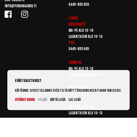
0445-805 850
info@punanaamio.fi
Turku
Uusi osoite
Ma-pe klo 10-18
Lauantaisin klo 10-16
Puh:
0445-805 845
Tampere
Ma-pe klo 10-18
Lauantaisin klo 10-16
Puh:
Evästeasetukset
0445-805 855
Käytämme sivustollamme evästeitä käyttökokemuksen parantamiseksi.
Hyväksy kaikki
Hylkää
Näytä lisää
Lue lisää
Vantaa
Ma-pe klo 10-18
Lauantaisin klo 10-16
Puh:
0445-805 865