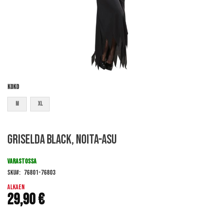
Koko
M
XL
Skip
Griselda Black, noita-asu
to
the
beginning
VARASTOSSA
of
SKU
76801-76803
the
images
Alkaen
29,90 €
gallery