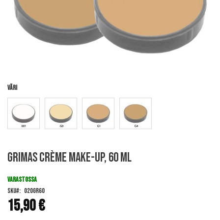
Väri
Skip
Grimas Crème Make-Up, 60 ml
to
the
beginning
VARASTOSSA
of
SKU
020GR60
the
15,90 €
images
gallery