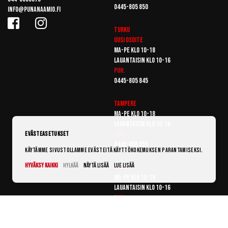
0445-805 850
info@punanaamio.fi
Turku
Uusi osoite
Ma-pe klo 10-18
Lauantaisin klo 10-16
Puh:
0445-805 845
Tampere
Ma-pe klo 10-18
Lauantaisin klo 10-16
Puh:
Evästeasetukset
0445-805 855
Käytämme sivustollamme evästeitä käyttökokemuksen parantamiseksi.
Hyväksy kaikki
Hylkää
Näytä lisää
Lue lisää
Vantaa
Ma-pe klo 10-18
Lauantaisin klo 10-16
Puh:
0445-805 865