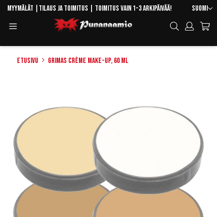
Skip
Kieli
Myymälät
|
Tilaus ja toimitus
| Toimitus vain 1-3 arkipäivää!
Suomi
to
Toggle
Hae
Content
Navigation
Etusivu
Grimas Crème Make-Up, 60 ml
Skip
to
the
end
of
the
images
gallery