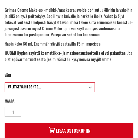
Grimas Crème Make-up -meikki-/maskeerausvoide pohjautuu öljyihin ja vahoihin
ja sillä on hyvä peittokyky. Sopii hyvin kuivalle ja herkälle iholle. Vahat ja öljyt
tekevät voiteesta helposti häivytettävän, mikä tekee siitä erinomaisen korostus-
ja varjostusvärin myös! Crème Make-upia voi käyttää myös voidemaisena
luomivärinä tai poskipunana. Värejä voi sekoittaa keskenään.
Napin koko 60 ml. Enemmän sävyjä saatavilla 15 ml napeissa.
HUOM! Hygieniasyistä kosmetiikka- ja maskeeraustuotteita ei voi palauttaa.
Jos
olet epävarma tuotteesta (esim. väristä), kysy neuvoa myyjiltämme.
Väri
Määrä
Lisää ostoskoriin