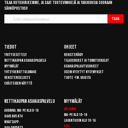
Tilaa uutiskirjeemme, ja saat tuotevinkkejä ja tarjouksia suoraan
sähköpostiisi!
Tilaa
Tilaa
uutiskirje
Tiedot
Ohjeet
Yritysesittely
Rekisteröidy
Nettikaupan asiakaspalvelu
Tilausohjeet ja toimituskulut
Myymälät
Asiakaspalautusohjeet
Yhteydenottolomake
Usein kysytyt kysymykset
Rekisteriseloste
Tuote -ym. ohjeita
Evästeiden käyttö
Nettikaupan Asiakaspalvelu
Myymälät
Helsinki
Avoinna: Ma-pe klo 8-16
Ma-pe klo 10-18
0445 805 874
Lauantaisin klo 10-16
Whatsapp:
Puh:
044-5805873