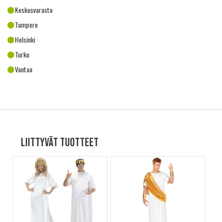
Keskusvarasto
Tampere
Helsinki
Turku
Vantaa
Liittyvät tuotteet