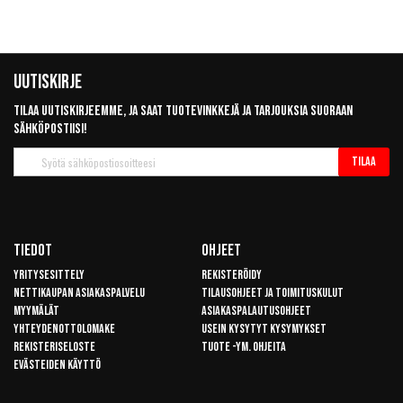
Uutiskirje
Tilaa uutiskirjeemme, ja saat tuotevinkkejä ja tarjouksia suoraan
sähköpostiisi!
Tilaa
Tilaa
uutiskirje
Tiedot
Ohjeet
Yritysesittely
Rekisteröidy
Nettikaupan asiakaspalvelu
Tilausohjeet ja toimituskulut
Myymälät
Asiakaspalautusohjeet
Yhteydenottolomake
Usein kysytyt kysymykset
Rekisteriseloste
Tuote -ym. ohjeita
Evästeiden käyttö