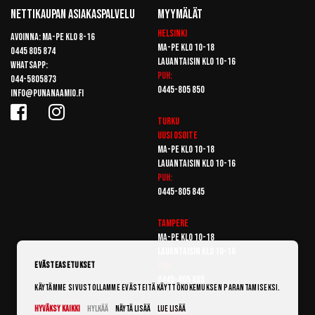
Nettikaupan Asiakaspalvelu
Myymälät
Helsinki
Avoinna: Ma-pe klo 8-16
Ma-pe klo 10-18
0445 805 874
Lauantaisin klo 10-16
Whatsapp:
Puh:
044-5805873
0445-805 850
info@punanaamio.fi
Turku
Uusi osoite
Ma-pe klo 10-18
Lauantaisin klo 10-16
Puh:
0445-805 845
Tampere
Ma-pe klo 10-18
Lauantaisin klo 10-16
Puh:
Evästeasetukset
0445-805 855
Käytämme sivustollamme evästeitä käyttökokemuksen parantamiseksi.
Hyväksy kaikki
Hylkää
Näytä lisää
Lue lisää
Vantaa