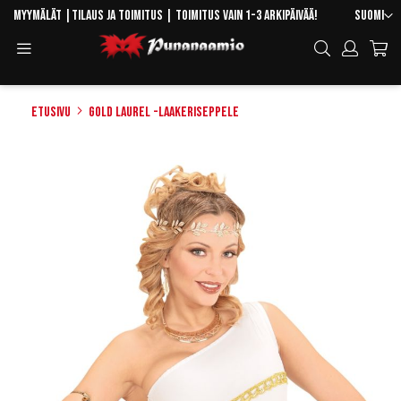
Skip
Kieli
Myymälät
|
Tilaus ja toimitus
| Toimitus vain 1-3 arkipäivää!
Suomi
to
Toggle
Hae
Content
Navigation
Etusivu
Gold Laurel -laakeriseppele
Skip
to
the
end
of
the
images
gallery