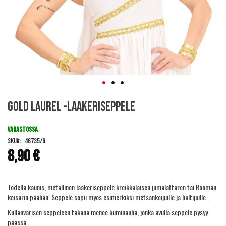
Skip
Gold Laurel -laakeriseppele
to
the
beginning
VARASTOSSA
of
SKU
46735/6
the
8,90 €
images
gallery
Todella kaunis, metallinen laakeriseppele kreikkalaisen jumalattaren tai Rooman
keisarin päähän. Seppele sopii myös esimerkiksi metsänkeijuille ja haltijoille.
Kullanvärisen seppeleen takana menee kuminauha, jonka avulla seppele pysyy
päässä.