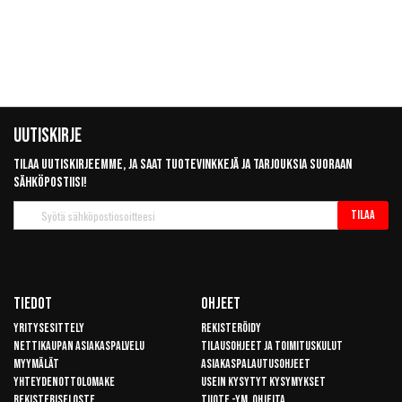
Uutiskirje
Tilaa uutiskirjeemme, ja saat tuotevinkkejä ja tarjouksia suoraan
sähköpostiisi!
Tilaa
Tilaa
uutiskirje
Tiedot
Ohjeet
Yritysesittely
Rekisteröidy
Nettikaupan asiakaspalvelu
Tilausohjeet ja toimituskulut
Myymälät
Asiakaspalautusohjeet
Yhteydenottolomake
Usein kysytyt kysymykset
Rekisteriseloste
Tuote -ym. ohjeita