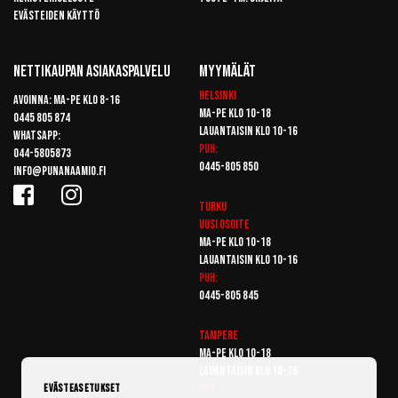
Evästeiden käyttö
Nettikaupan Asiakaspalvelu
Myymälät
Helsinki
Avoinna: Ma-pe klo 8-16
Ma-pe klo 10-18
0445 805 874
Lauantaisin klo 10-16
Whatsapp:
Puh:
044-5805873
0445-805 850
info@punanaamio.fi
Turku
Uusi osoite
Ma-pe klo 10-18
Lauantaisin klo 10-16
Puh:
0445-805 845
Tampere
Ma-pe klo 10-18
Lauantaisin klo 10-16
Puh:
Evästeasetukset