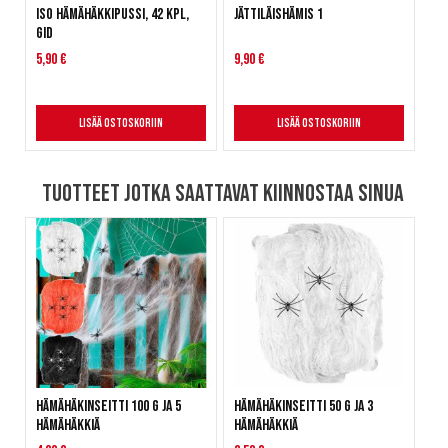
Iso hämähäkkipussi, 42 kpl,
Jättiläishämis 1
GID
5,90 €
9,90 €
Lisää ostoskoriin
Lisää ostoskoriin
Tuotteet jotka saattavat kiinnostaa sinua
Hämähäkinseitti 100 g ja 5
Hämähäkinseitti 50 g ja 3
hämähäkkiä
hämähäkkiä