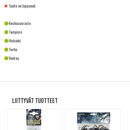
Tuote on loppunut
Keskusvarasto
Tampere
Helsinki
Turku
Vantaa
Liittyvät tuotteet