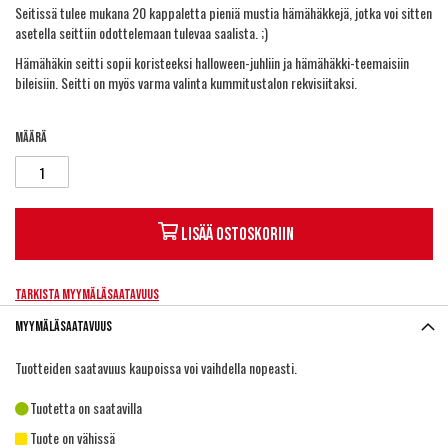
Seitissä tulee mukana 20 kappaletta pieniä mustia hämähäkkejä, jotka voi sitten
asetella seittiin odottelemaan tulevaa saalista. ;)
Hämähäkin seitti sopii koristeeksi halloween-juhliin ja hämähäkki-teemaisiin
bileisiin. Seitti on myös varma valinta kummitustalon rekvisiitaksi.
Määrä
Lisää ostoskoriin
Tarkista myymäläsaatavuus
Myymäläsaatavuus
Tuotteiden saatavuus kaupoissa voi vaihdella nopeasti.
Tuotetta on saatavilla
Tuote on vähissä