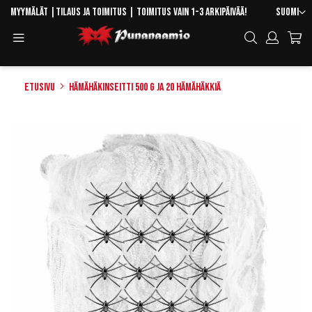
Skip
Kieli
Myymälät
|
Tilaus ja toimitus
| Toimitus vain 1-3 arkipäivää!
Suomi
to
Toggle
Hae
Content
Navigation
Etusivu
Hämähäkinseitti 500 g ja 20 hämähäkkiä
Skip
to
the
end
of
the
images
gallery