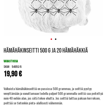
Skip
Hämähäkinseitti 500 g ja 20 hämähäkkiä
to
the
beginning
VARASTOSSA
of
SKU
5405S/6
the
19,90 €
images
gallery
Valkoista hämähäkinseittiä on pussissa 500 grammaa, ja seittiä pystyy
venyttämään ja vanuttamaan todella paljon! 500 grammalla seittiä saa peitettyä
noin 40 neliön alan, jos siitä tekee ohutta. Jos seittiä laittaa paksun kerroksen,
peittää se tietenkin pinta-alallisesti vähemmän.