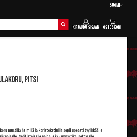
Kieli
Suomi
Hae
Kirjaudu sisään
Ostoskori
lakoru, pitsi
ru mustilla helmillä ja koristeketjuilla sopii upeasti tyylikkäälle
telisnaiselle, tyylitietoiselle noidalle ja vampyyrikaunottarelle.