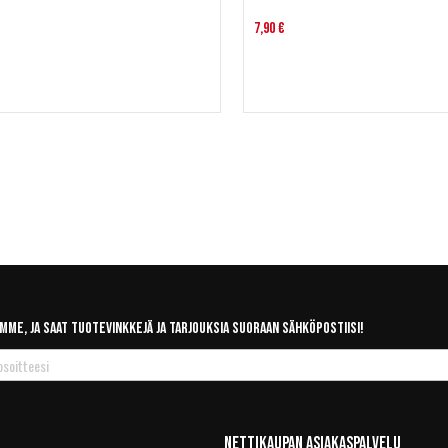
7,90 €
mme, ja saat tuotevinkkejä ja tarjouksia suoraan sähköpostiisi!
Nettikaupan Asiakaspalvelu