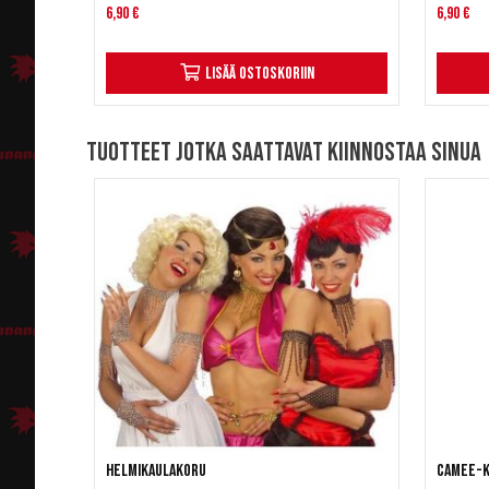
6,90 €
6,90 €
Lisää ostoskoriin
Tuotteet jotka saattavat kiinnostaa sinua
Helmikaulakoru
Camee-k