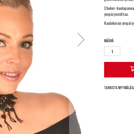
Choker-kaulapannan 
ympärysmittaa.
Kaulakorun ympäry
Määrä
Tarkista myymäläs