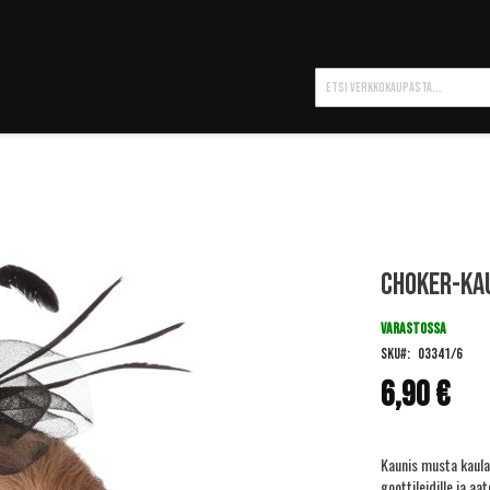
Hae
Choker-kau
VARASTOSSA
SKU
03341/6
6,90 €
Kaunis musta kaulako
goottileidille ja aa