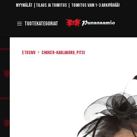
Skip
Myymälät
|
Tilaus ja toimitus
| Toimitus vain 1-3 arkipäivää!
to
Content
Toggle
Tuotekategoriat
Navigation
Etusivu
Choker-kaulakoru, pitsi
Skip
to
the
end
of
the
images
gallery