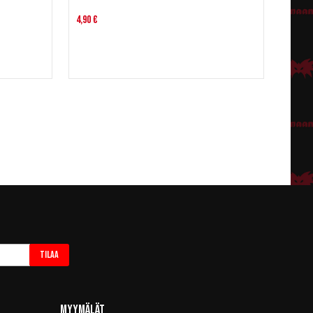
4,90 €
Tilaa
Myymälät