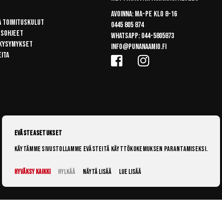
Avoinna: Ma-pe klo 8-16
a toimituskulut
0445 805 874
usohjeet
Whatsapp:
044-5805873
 kysymykset
info@punanaamio.fi
eita
Evästeasetukset
Käytämme sivustollamme evästeitä käyttökokemuksen parantamiseksi.
Hyväksy kaikki
Hylkää
Näytä lisää
Lue lisää