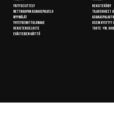
Yritysesittely
Rekisteröidy
Nettikaupan asiakaspalvelu
Tilausohjeet j
Myymälät
Asiakaspalaut
Yhteydenottolomake
Usein kysytyt
Rekisteriseloste
Tuote -ym. ohj
Evästeiden käyttö