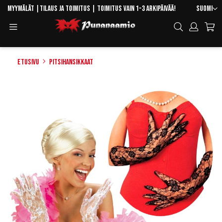
Skip
Kieli
Myymälät
|
Tilaus ja toimitus
| Toimitus vain 1-3 arkipäivää!
Suomi
to
Toggle
Hae
Content
Navigation
Etusivu
Pitsihansikkaat
Skip
to
the
end
of
the
images
gallery