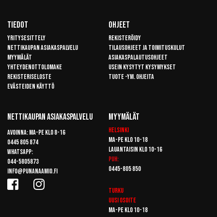
Tiedot
Ohjeet
Yritysesittely
Rekisteröidy
Nettikaupan asiakaspalvelu
Tilausohjeet ja toimituskulut
Myymälät
Asiakaspalautusohjeet
Yhteydenottolomake
Usein kysytyt kysymykset
Rekisteriseloste
Tuote -ym. ohjeita
Evästeiden käyttö
Nettikaupan Asiakaspalvelu
Myymälät
Helsinki
Avoinna: Ma-pe klo 8-16
Ma-pe klo 10-18
0445 805 874
Lauantaisin klo 10-16
Whatsapp:
Puh:
044-5805873
0445-805 850
info@punanaamio.fi
Turku
Uusi osoite
Ma-pe klo 10-18