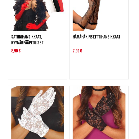
Satiinihansikkaat,
Hämähäkinseittihansikkaat
kyynärpääpituiset
8,90 €
7,90 €