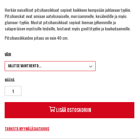
Herkän naiselliset pitsihansikkaat sopivat kaikkeen hempeään juhlavaan tyyliin.
Pitsihanskat ovat omiaan aatelisnaiselle, morsiammelle, kesäleidille ja myös
glamour-tyyliin. Mustat pitsihansikkaat sopivat hieman jylhemmille ja
salaperäisen mystisille leideille, loistavat myös goottityyliin ja kauhudaameille.
Pitsihansikkaiden pituus on noin 40 cm.
Väri
Määrä
Lisää ostoskoriin
Tarkista myymäläsaatavuus