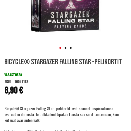
Skip
Bicycle® Stargazer Falling Star -pelikortit
to
the
beginning
VARASTOSSA
of
SKU
10041186
the
8,90 €
images
gallery
Bicycle® Stargazer Falling Star -pelikortit ovat saaneet inspiraationsa
avaruuden ihmeistä. Jo pelkkä korttipakan tausta saa sinut tuntemaan, kuin
kiitäisit avaruuden halki!