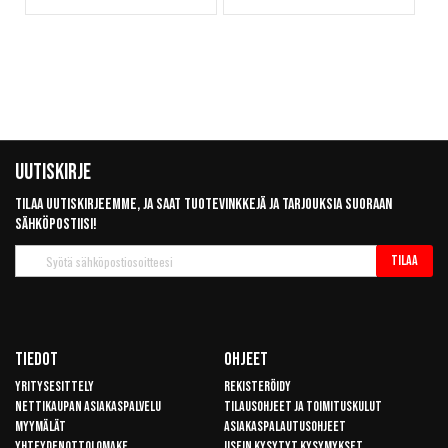
Uutiskirje
Tilaa uutiskirjeemme, ja saat tuotevinkkejä ja tarjouksia suoraan
sähköpostiisi!
Tilaa
Tilaa
uutiskirje
Tiedot
Ohjeet
Yritysesittely
Rekisteröidy
Nettikaupan asiakaspalvelu
Tilausohjeet ja toimituskulut
Myymälät
Asiakaspalautusohjeet
Yhteydenottolomake
Usein kysytyt kysymykset