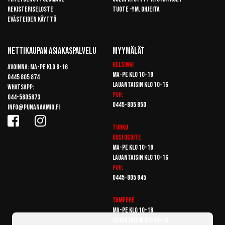
Rekisteriseloste
Tuote -ym. ohjeita
Evästeiden käyttö
Nettikaupan Asiakaspalvelu
Myymälät
Helsinki
Avoinna: Ma-pe klo 8-16
Ma-pe klo 10-18
0445 805 874
Lauantaisin klo 10-16
Whatsapp:
Puh:
044-5805873
0445-805 850
info@punanaamio.fi
Turku
Uusi osoite
Ma-pe klo 10-18
Lauantaisin klo 10-16
Puh:
0445-805 845
Tampere
Ma-pe klo 10-18
Lauantaisin klo 10-16