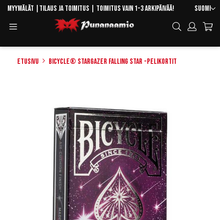
Skip
Kieli
Myymälät
|
Tilaus ja toimitus
| Toimitus vain 1-3 arkipäivää!
Suomi
to
Toggle
Hae
Content
Navigation
Etusivu
Bicycle® Stargazer Falling Star -pelikortit
Skip
to
the
end
of
the
images
gallery