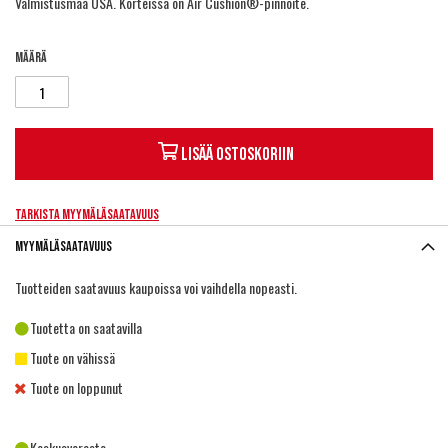
Valmistusmaa USA. Korteissa on Air Cushion®-pinnoite.
Määrä
Lisää ostoskoriin
Tarkista myymäläsaatavuus
Myymäläsaatavuus
Tuotteiden saatavuus kaupoissa voi vaihdella nopeasti.
Tuotetta on saatavilla
Tuote on vähissä
Tuote on loppunut
Keskusvarasto