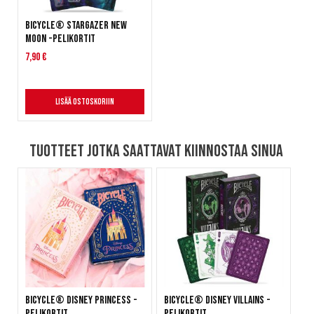
Bicycle® Stargazer New
Moon -pelikortit
7,90 €
Lisää ostoskoriin
Tuotteet jotka saattavat kiinnostaa sinua
Bicycle® Disney Princess -
Bicycle® Disney Villains -
pelikortit
pelikortit