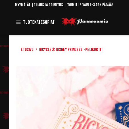
Skip
Myymälät
|
Tilaus ja toimitus
| Toimitus vain 1-3 arkipäivää!
to
Content
Toggle
Tuotekategoriat
Navigation
Etusivu
Bicycle® Disney Princess -pelikortit
Skip
to
the
end
of
the
images
gallery