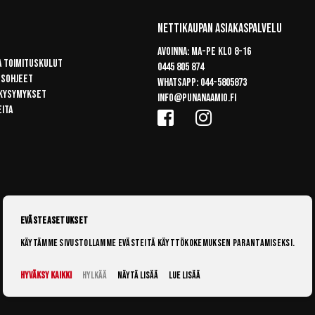
Nettikaupan Asiakaspalvelu
Avoinna: Ma-pe klo 8-16
a toimituskulut
0445 805 874
usohjeet
Whatsapp:
044-5805873
 kysymykset
info@punanaamio.fi
eita
Evästeasetukset
Käytämme sivustollamme evästeitä käyttökokemuksen parantamiseksi.
Hyväksy kaikki
Hylkää
Näytä lisää
Lue lisää