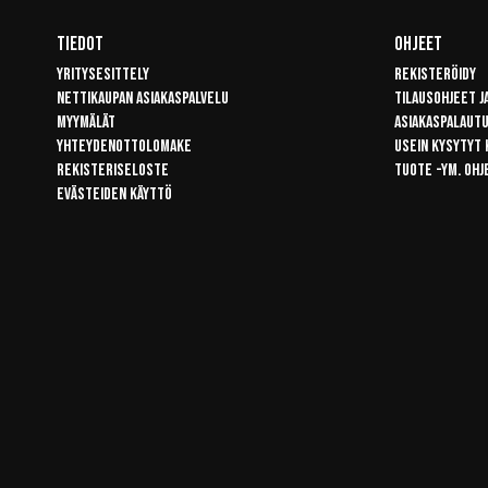
Tiedot
Ohjeet
Yritysesittely
Rekisteröidy
Nettikaupan asiakaspalvelu
Tilausohjeet j
Myymälät
Asiakaspalaut
Yhteydenottolomake
Usein kysytyt
Rekisteriseloste
Tuote -ym. ohj
Evästeiden käyttö