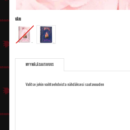
Väri
Skip
to
Myymäläsaatavuus
the
beginning
of
the
Valitse jokin vaihtoehdoista nähdäksesi saatavuuden
images
gallery