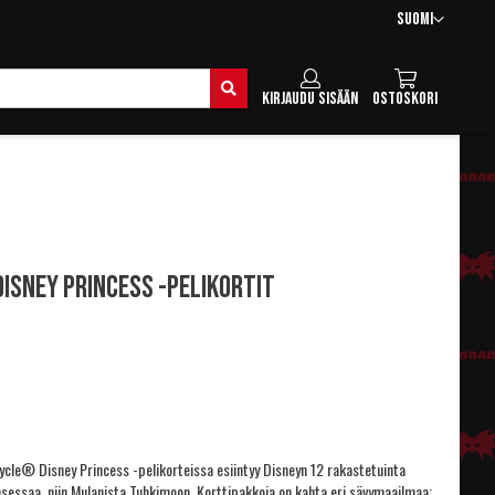
Kieli
Suomi
Hae
Kirjaudu sisään
Ostoskori
isney Princess -pelikortit
ycle® Disney Princess -pelikorteissa esiintyy Disneyn 12 rakastetuinta
nsessaa, niin Mulanista Tuhkimoon. Korttipakkoja on kahta eri sävymaailmaa: