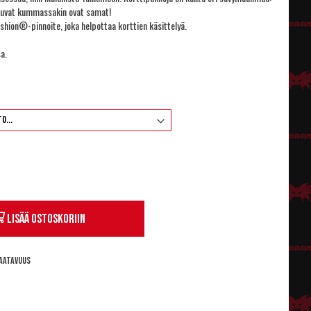
. Kuvat kummassakin ovat samat!
shion®-pinnoite, joka helpottaa korttien käsittelyä.
a.
Lisää ostoskoriin
aatavuus