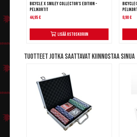
Bicycle X Smiley Collector’s Edition -
Bicycle
pelikortit
pelikor
44,95 €
8,90 €
Lisää ostoskoriin
Tuotteet jotka saattavat kiinnostaa sinua