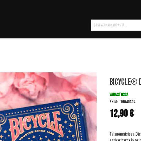
Hae
Bicycle® D
VARASTOSSA
SKU
10040304
12,90 €
Taianomaisissa Bic
sankaritarta ja pri