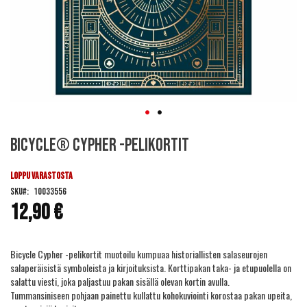
Skip
Bicycle® Cypher -pelikortit
to
the
beginning
LOPPU VARASTOSTA
of
SKU
10033556
the
12,90 €
images
gallery
Bicycle Cypher -pelikortit muotoilu kumpuaa historiallisten salaseurojen
salaperäisistä symboleista ja kirjoituksista. Korttipakan taka- ja etupuolella on
salattu viesti, joka paljastuu pakan sisällä olevan kortin avulla.
Tummansiniseen pohjaan painettu kullattu kohokuviointi korostaa pakan upeita,