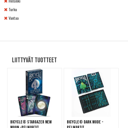
Helsinki
Turku
Vantaa
Liittyvät tuotteet
Bicycle® Stargazer New
Bicycle® Dark Mode -
Moon -pelikortit
pelikortit