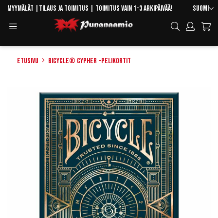
Skip
Kieli
Myymälät
|
Tilaus ja toimitus
| Toimitus vain 1-3 arkipäivää!
Suomi
to
Toggle
Hae
Content
Navigation
Etusivu
Bicycle® Cypher -pelikortit
Skip
to
the
end
of
the
images
gallery