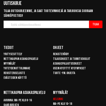
Uutiskirje
Tilaa uutiskirjeemme, ja saat tuotevinkkejä ja tarjouksia suoraan
sähköpostiisi!
Tilaa
Tilaa
uutiskirje
Tiedot
Ohjeet
Yritysesittely
Rekisteröidy
Nettikaupan asiakaspalvelu
Tilausohjeet ja toimituskulut
Myymälät
Asiakaspalautusohjeet
Yhteydenottolomake
Usein kysytyt kysymykset
Rekisteriseloste
Tuote -ym. ohjeita
Evästeiden käyttö
Nettikaupan Asiakaspalvelu
Myymälät
Helsinki
Avoinna: Ma-pe klo 8-16
Ma-pe klo 10-18
0445 805 874