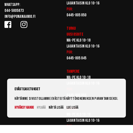
Lauantaisin klo 10-16
Whatsapp:
Puh:
044-5805873
0445-805 850
info@punanaamio.fi
Turku
Uusi osoite
Ma-pe klo 10-18
Lauantaisin klo 10-16
Puh:
0445-805 845
Tampere
Ma-pe klo 10-18
Lauantaisin klo 10-16
Puh:
Evästeasetukset
0445-805 855
Käytämme sivustollamme evästeitä käyttökokemuksen parantamiseksi.
Hyväksy kaikki
Hylkää
Näytä lisää
Lue lisää
Vantaa
Ma-pe klo 10-18
Lauantaisin klo 10-16
Puh:
0445-805 865