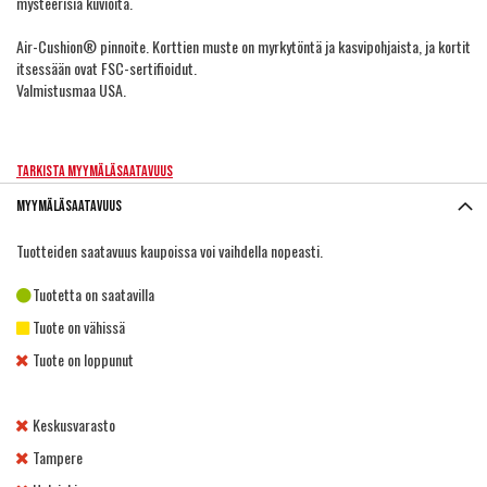
mysteerisiä kuvioita.
Air-Cushion® pinnoite. Korttien muste on myrkytöntä ja kasvipohjaista, ja kortit
itsessään ovat FSC-sertifioidut.
Valmistusmaa USA.
Tarkista myymäläsaatavuus
Myymäläsaatavuus
Tuotteiden saatavuus kaupoissa voi vaihdella nopeasti.
Tuotetta on saatavilla
Tuote on vähissä
Tuote on loppunut
Keskusvarasto
Tampere