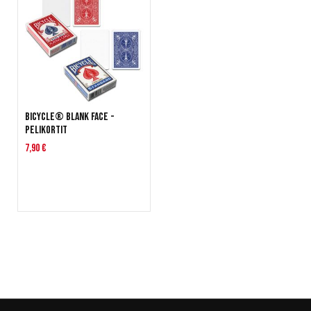
Bicycle® Blank Face -
pelikortit
7,90 €