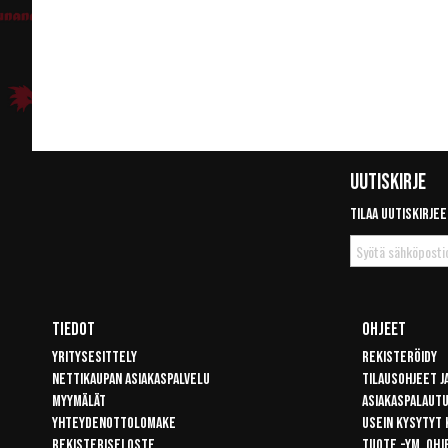
Uutiskirje
Tilaa uutiskirjee
Tilaa
uutiskirje
Tiedot
Ohjeet
Yritysesittely
Rekisteröidy
Nettikaupan asiakaspalvelu
Tilausohjeet j
Myymälät
Asiakaspalaut
Yhteydenottolomake
Usein kysytyt
Rekisteriseloste
Tuote -ym. ohj