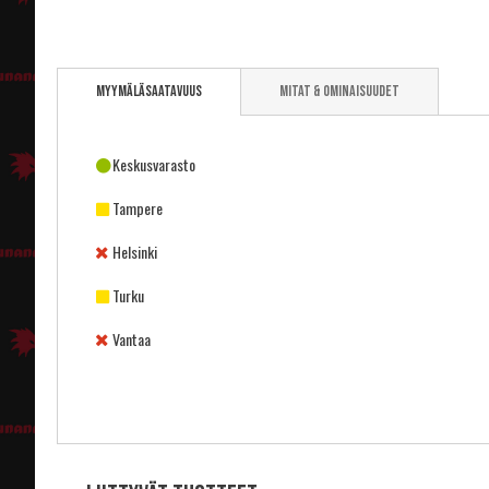
Skip
to
Myymäläsaatavuus
Mitat & ominaisuudet
the
beginning
of
the
Keskusvarasto
images
gallery
Tampere
Helsinki
Turku
Vantaa