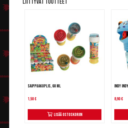
Liittyvät tuotteet
Saippuakuplis, 60 ml
Indy In
1,50 €
8,90 €
Lisää ostoskoriin