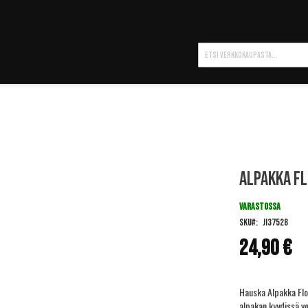
Hae
Alpakka Fl
VARASTOSSA
SKU
JI37528
24,90 €
Hauska Alpakka Floa
alpakan kyydissä vo