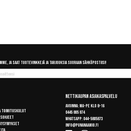
mme, ja saat tuotevinkkejä ja tarjouksia suoraan sähköpostiisi!
Nettikaupan Asiakaspalvelu
Avoinna: Ma-pe klo 8-16
a toimituskulut
0445 805 874
usohjeet
Whatsapp:
044-5805873
 kysymykset
info@punanaamio.fi
eita