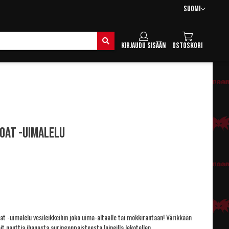
Kieli
Suomi
Hae
Kirjaudu sisään
Ostoskori
oat -uimalelu
t -uimalelu vesileikkeihin joko uima-altaalle tai mökkirantaan! Värikkään
it nauttia ihanasta auringonpaisteesta laineilla lekotellen.