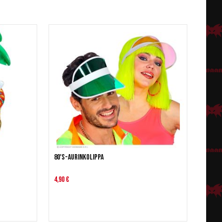
80's-aurinkolippa
4,90 €