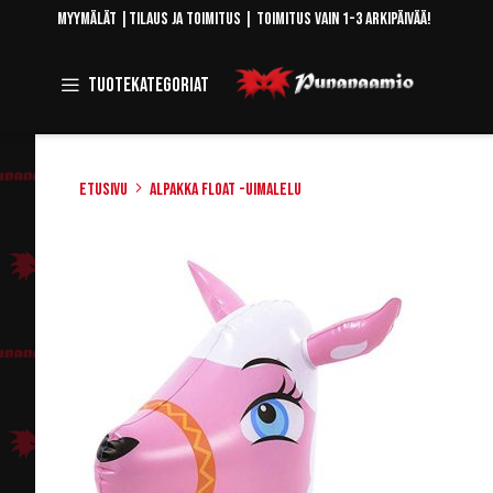
Skip
Myymälät
|
Tilaus ja toimitus
| Toimitus vain 1-3 arkipäivää!
to
Content
Toggle
Tuotekategoriat
Navigation
Etusivu
Alpakka Float -uimalelu
Skip
to
the
end
of
the
images
gallery