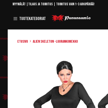
Skip
Myymälät
|
Tilaus ja toimitus
| Toimitus vain 1-3 arkipäivää!
to
Content
Toggle
Tuotekategoriat
Navigation
Etusivu
Alien Skeleton -luurankomekko
Skip
to
the
end
of
the
images
gallery