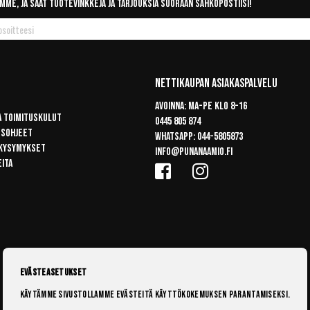
mme, ja saat tuotevinkkejä ja tarjouksia suoraan sähköpostiisi!
Nettikaupan Asiakaspalvelu
Avoinna: Ma-pe klo 8-16
a toimituskulut
0445 805 874
usohjeet
Whatsapp:
044-5805873
 kysymykset
info@punanaamio.fi
eita
Evästeasetukset
Käytämme sivustollamme evästeitä käyttökokemuksen parantamiseksi.