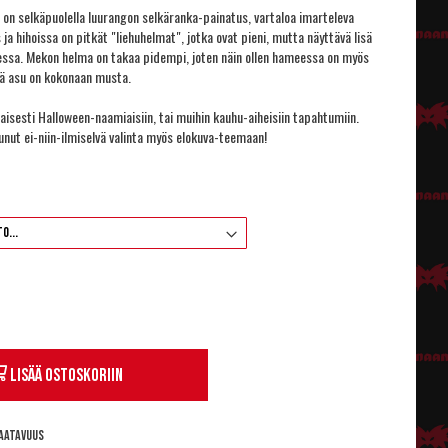
 on selkäpuolella luurangon selkäranka-painatus, vartaloa imarteleva
ja hihoissa on pitkät "liehuhelmat", jotka ovat pieni, mutta näyttävä lisä
ssa. Mekon helma on takaa pidempi, joten näin ollen hameessa on myös
tä asu on kokonaan musta.
isesti Halloween-naamiaisiin, tai muihin kauhu-aiheisiin tapahtumiin.
nut ei-niin-ilmiselvä valinta myös elokuva-teemaan!
Lisää ostoskoriin
aatavuus