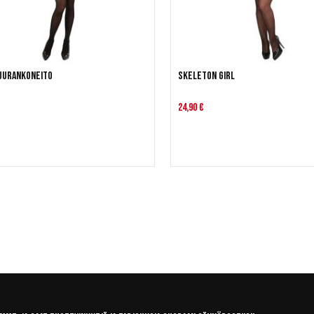
luurankoneito
Skeleton girl
24,90 €