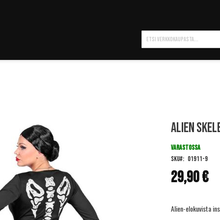
Hae
Alien Ske
VARASTOSSA
SKU
01911-9
29,90 €
Alien-elokuvista i