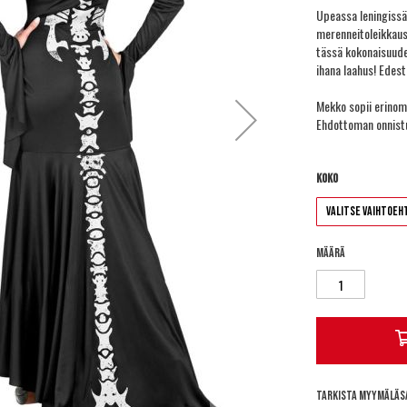
Upeassa leningissä
merenneitoleikkaus 
tässä kokonaisuude
ihana laahus! Edes
Mekko sopii erinoma
Ehdottoman onnistu
Koko
Määrä
Tarkista myymäläs