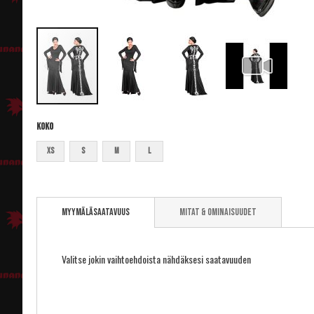
Koko
XS
S
M
L
Skip
to
Myymäläsaatavuus
Mitat & ominaisuudet
the
beginning
of
the
Valitse jokin vaihtoehdoista nähdäksesi saatavuuden
images
gallery