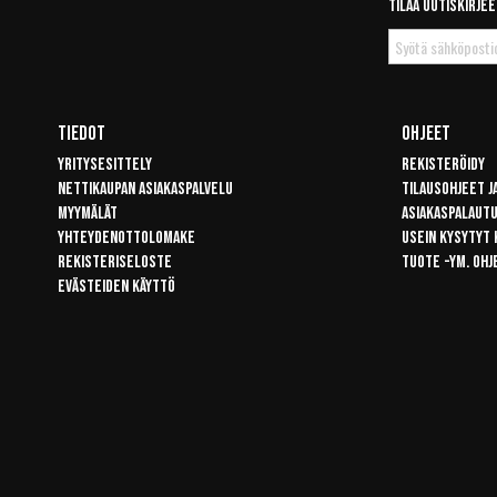
Tilaa uutiskirjee
Tilaa
uutiskirje
Tiedot
Ohjeet
Yritysesittely
Rekisteröidy
Nettikaupan asiakaspalvelu
Tilausohjeet j
Myymälät
Asiakaspalaut
Yhteydenottolomake
Usein kysytyt
Rekisteriseloste
Tuote -ym. ohj
Evästeiden käyttö