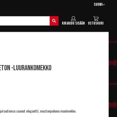
Kieli
Suomi
Hae
Kirjaudu sisään
Ostoskori
leton -luurankomekko
nspiraationsa saanut elegantti, mustanpuhuva maximekko.