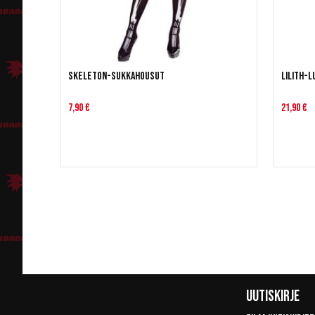
Skeleton-sukkahousut
Lilith-
7,90 €
21,90 €
Uutiskirje