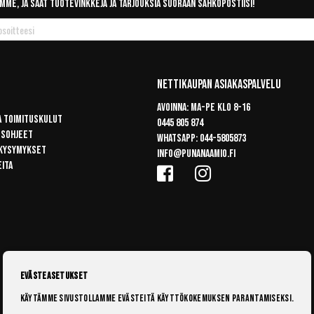
mme, ja saat tuotevinkkejä ja tarjouksia suoraan sähköpostiisi!
Nettikaupan Asiakaspalvelu
Avoinna: Ma-pe klo 8-16
a toimituskulut
0445 805 874
usohjeet
Whatsapp:
044-5805873
 kysymykset
info@punanaamio.fi
eita
Evästeasetukset
Käytämme sivustollamme evästeitä käyttökokemuksen parantamiseksi.