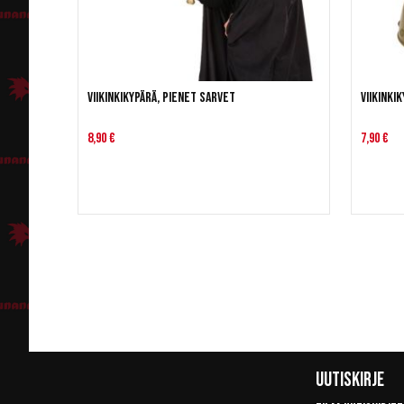
Viikinkikypärä, pienet sarvet
Viikinki
8,90 €
7,90 €
Uutiskirje