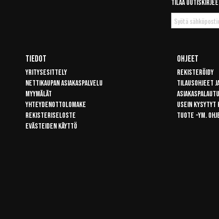
Tilaa uutiskirjee
Tilaa
uutiskirje
Tiedot
Ohjeet
Yritysesittely
Rekisteröidy
Nettikaupan asiakaspalvelu
Tilausohjeet j
Myymälät
Asiakaspalaut
Yhteydenottolomake
Usein kysytyt
Rekisteriseloste
Tuote -ym. ohj
Evästeiden käyttö