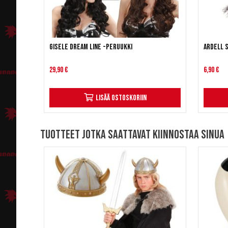
Gisele Dream Line -peruukki
ARDELL 
29,90 €
6,90 €
Lisää ostoskoriin
Tuotteet jotka saattavat kiinnostaa sinua