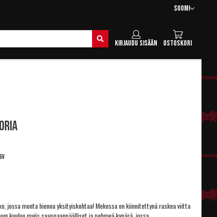
Kieli
Suomi
Hae
Kirjaudu sisään
Ostoskori
oria
6V
o, jossa monta hienoa yksityiskohtaa! Mekossa on kiinnitettynä ruskea viitta
asuun kuuluu myös saappaanpäälliset ja pehmeä kypärä, jossa