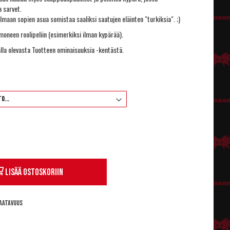
a sarvet.
elmaan sopien asua somistaa saaliksi saatujen eläinten "turkiksia". ;)
oneen roolipeliin (esimerkiksi ilman kypärää).
lla olevasta Tuotteen ominaisuuksia -kentästä.
Lisää ostoskoriin
aatavuus