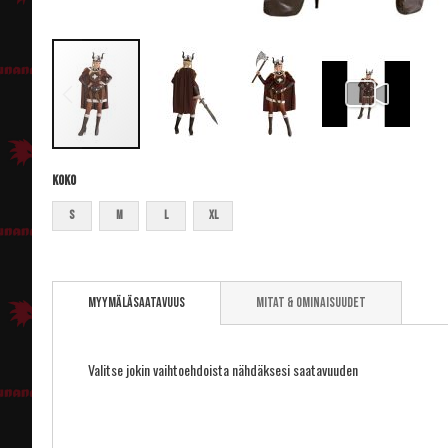
Koko
S
M
L
XL
Skip
to
Myymäläsaatavuus
Mitat & ominaisuudet
the
beginning
of
the
Valitse jokin vaihtoehdoista nähdäksesi saatavuuden
images
gallery