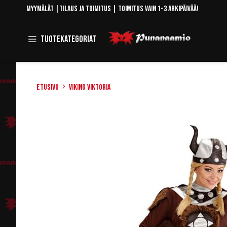
Skip
Myymälät
|
Tilaus ja toimitus
| Toimitus vain 1-3 arkipäivää!
to
Content
Toggle
Tuotekategoriat
Navigation
Etusivu
Viking Viktoria
Skip
to
the
end
of
the
images
gallery