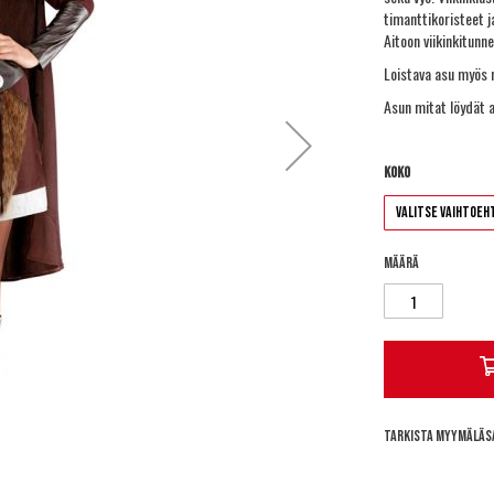
timanttikoristeet j
Aitoon viikinkitunn
Loistava asu myös m
Asun mitat löydät a
Koko
Määrä
Tarkista myymäläs