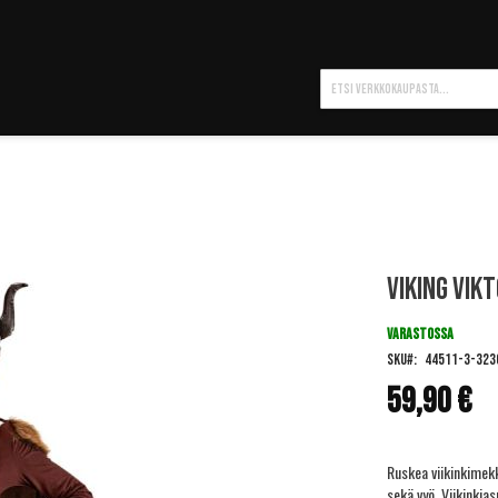
Hae
Viking Vikt
VARASTOSSA
SKU
44511-3-323
59,90 €
Ruskea viikinkimekk
sekä vyö. Viikinki