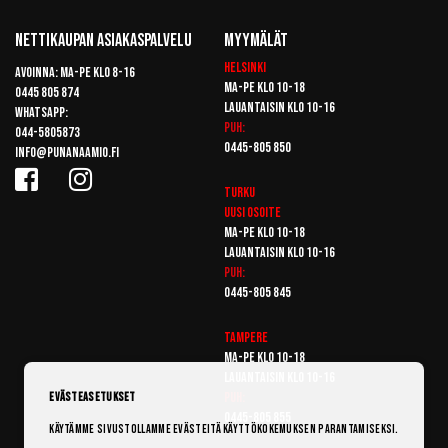
Nettikaupan Asiakaspalvelu
Myymälät
Helsinki
Avoinna: Ma-pe klo 8-16
Ma-pe klo 10-18
0445 805 874
Lauantaisin klo 10-16
Whatsapp:
Puh:
044-5805873
0445-805 850
info@punanaamio.fi
Turku
Uusi osoite
Ma-pe klo 10-18
Lauantaisin klo 10-16
Puh:
0445-805 845
Tampere
Ma-pe klo 10-18
Lauantaisin klo 10-16
Puh:
Evästeasetukset
0445-805 855
Käytämme sivustollamme evästeitä käyttökokemuksen parantamiseksi.