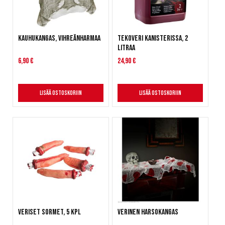
Kauhukangas, vihreänharmaa
Tekoveri kanisterissa, 2
litraa
6,90 €
24,90 €
Lisää ostoskoriin
Lisää ostoskoriin
Veriset sormet, 5 kpl
Verinen harsokangas