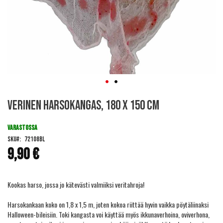
Skip
Verinen harsokangas, 180 x 150 cm
to
the
beginning
VARASTOSSA
of
SKU
72108BL
the
9,90 €
images
gallery
Kookas harso, jossa jo kätevästi valmiiksi veritahroja!
Harsokankaan koko on 1,8 x 1,5 m, joten kokoa riittää hyvin vaikka pöytäliinaksi
Halloween-bileisiin. Toki kangasta voi käyttää myös ikkunaverhoina, oviverhona,