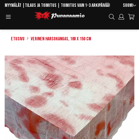
Skip
Kieli
Myymälät
|
Tilaus ja toimitus
| Toimitus vain 1-3 arkipäivää!
Suomi
to
Toggle
Hae
Content
Navigation
Etusivu
Verinen harsokangas, 180 x 150 cm
Skip
to
the
end
of
the
images
gallery