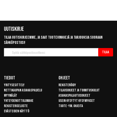
Uutiskirje
Tilaa uutiskirjeemme, ja saat tuotevinkkejä ja tarjouksia suoraan
sähköpostiisi!
Tilaa
Tilaa
uutiskirje
Tiedot
Ohjeet
Yritysesittely
Rekisteröidy
Nettikaupan asiakaspalvelu
Tilausohjeet ja toimituskulut
Myymälät
Asiakaspalautusohjeet
Yhteydenottolomake
Usein kysytyt kysymykset
Rekisteriseloste
Tuote -ym. ohjeita
Evästeiden käyttö