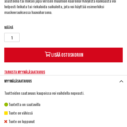
asusteena tai miksei jopa verisen muumion kääreinä! Kevyestä kankaasta voi
helposti leikata tai riekaloida suikaleita, jota voi käyttää esimerkiksi
maskeerauksessa haavaharsona.
Määrä
Lisää ostoskoriin
Tarkista myymäläsaatavuus
Myymäläsaatavuus
Tuotteiden saatavuus kaupoissa voi vaihdella nopeasti.
Tuotetta on saatavilla
Tuote on vähissä
Tuote on loppunut