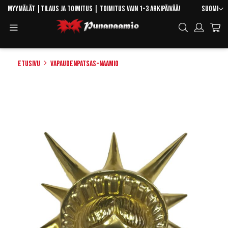
Skip
Kieli
Myymälät
|
Tilaus ja toimitus
| Toimitus vain 1-3 arkipäivää!
Suomi
to
Toggle
Hae
Content
Navigation
Etusivu
Vapaudenpatsas-naamio
Skip
to
the
end
of
the
images
gallery