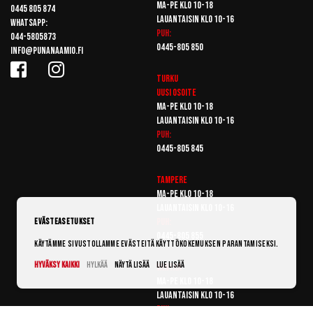
Ma-pe klo 10-18
0445 805 874
Lauantaisin klo 10-16
Whatsapp:
Puh:
044-5805873
0445-805 850
info@punanaamio.fi
Turku
Uusi osoite
Ma-pe klo 10-18
Lauantaisin klo 10-16
Puh:
0445-805 845
Tampere
Ma-pe klo 10-18
Lauantaisin klo 10-16
Puh:
Evästeasetukset
0445-805 855
Käytämme sivustollamme evästeitä käyttökokemuksen parantamiseksi.
Hyväksy kaikki
Hylkää
Näytä lisää
Lue lisää
Vantaa
Ma-pe klo 10-18
Lauantaisin klo 10-16
Puh: