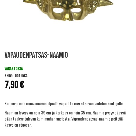
Skip
Vapaudenpatsas-naamio
to
the
beginning
VARASTOSSA
of
SKU
00155CA
the
7,90 €
images
gallery
Kullanvärinen muovinaamio uljaalle vapautta merkitsevän soihdun kantajalle.
Naamion leveys on noin 39 cm ja korkeus on noin 35 cm. Naamio pysyy päässä
pään taakse tulevan kuminauhan ansiosta. Vapaudenpatsas-naamio peittää
kasvojen etuosan.