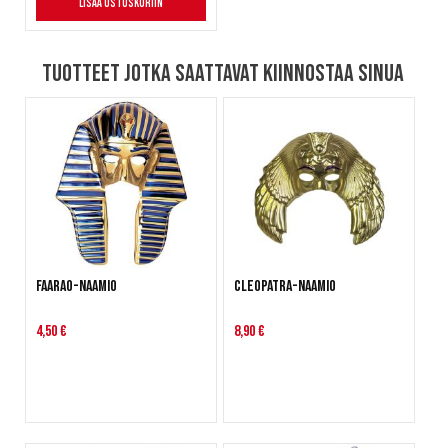
Lisää ostoskoriin
Tuotteet jotka saattavat kiinnostaa sinua
Faarao-naamio
Cleopatra-naamio
4,50 €
8,90 €