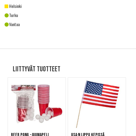
Helsinki
Turku
Vantaa
Liittyvät tuotteet
Beer Pong -juomapeli
USA:n lippu kepissä