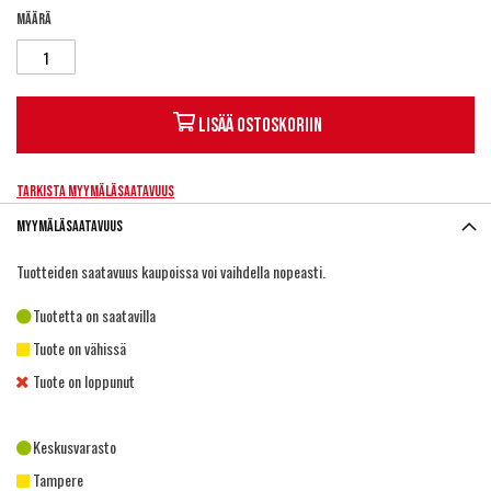
Määrä
Lisää ostoskoriin
Tarkista myymäläsaatavuus
Myymäläsaatavuus
Tuotteiden saatavuus kaupoissa voi vaihdella nopeasti.
Tuotetta on saatavilla
Tuote on vähissä
Tuote on loppunut
Keskusvarasto
Tampere