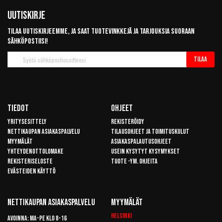
Uutiskirje
Tilaa uutiskirjeemme, ja saat tuotevinkkejä ja tarjouksia suoraan
sähköpostiisi!
Tilaa
Tilaa
uutiskirje
Tiedot
Ohjeet
Yritysesittely
Rekisteröidy
Nettikaupan asiakaspalvelu
Tilausohjeet ja toimituskulut
Myymälät
Asiakaspalautusohjeet
Yhteydenottolomake
Usein kysytyt kysymykset
Rekisteriseloste
Tuote -ym. ohjeita
Evästeiden käyttö
Nettikaupan Asiakaspalvelu
Myymälät
Helsinki
Avoinna: Ma-pe klo 8-16