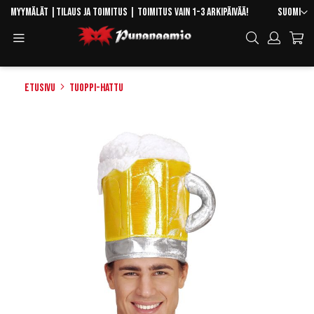
Skip
Kieli
Myymälät
|
Tilaus ja toimitus
| Toimitus vain 1-3 arkipäivää!
Suomi
to
Toggle
Hae
Content
Navigation
Etusivu
Tuoppi-hattu
Skip
to
the
end
of
the
images
gallery