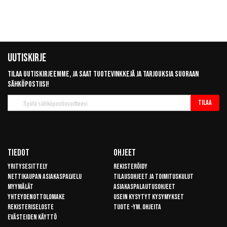
Uutiskirje
Tilaa uutiskirjeemme, ja saat tuotevinkkejä ja tarjouksia suoraan
sähköpostiisi!
Tilaa
Tilaa
uutiskirje
Tiedot
Ohjeet
Yritysesittely
Rekisteröidy
Nettikaupan asiakaspalvelu
Tilausohjeet ja toimituskulut
Myymälät
Asiakaspalautusohjeet
Yhteydenottolomake
Usein kysytyt kysymykset
Rekisteriseloste
Tuote -ym. ohjeita
Evästeiden käyttö