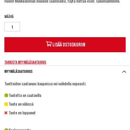
Huom! Muhkeamman muodon saamiseksi, täytä hattua esim. sanomalehdellä.
Määrä
Lisää ostoskoriin
Tarkista myymäläsaatavuus
Myymäläsaatavuus
Tuotteiden saatavuus kaupoissa voi vaihdella nopeasti.
Tuotetta on saatavilla
Tuote on vähissä
Tuote on loppunut
Keskusvarasto