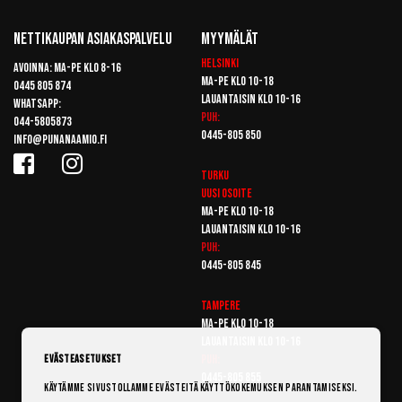
Nettikaupan Asiakaspalvelu
Myymälät
Helsinki
Avoinna: Ma-pe klo 8-16
Ma-pe klo 10-18
0445 805 874
Lauantaisin klo 10-16
Whatsapp:
Puh:
044-5805873
0445-805 850
info@punanaamio.fi
Turku
Uusi osoite
Ma-pe klo 10-18
Lauantaisin klo 10-16
Puh:
0445-805 845
Tampere
Ma-pe klo 10-18
Lauantaisin klo 10-16
Puh:
Evästeasetukset
0445-805 855
Käytämme sivustollamme evästeitä käyttökokemuksen parantamiseksi.