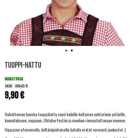
Skip
Tuoppi-hattu
to
the
beginning
VARASTOSSA
of
SKU
09642/6
the
9,90 €
images
gallery
Hulvattoman hauska tuoppihattu sopii kaikille keltaisen nektariinin ystäville,
kannatukseen, vappuun, Oktoberfestiin ja muuhun riemastuttavaan menoon.
Hippasen ufomaisella, kiiltäväpintaisella hatulla erotut varmasti joukosta! :)