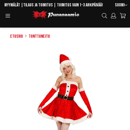
Skip
Kieli
Myymälät
|
Tilaus ja toimitus
| Toimitus vain 1-3 arkipäivää!
Suomi
to
Toggle
Hae
Content
Navigation
Etusivu
Tonttuneito
Skip
to
the
end
of
the
images
gallery