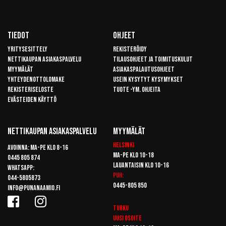
Tiedot
Ohjeet
Yritysesittely
Rekisteröidy
Nettikaupan asiakaspalvelu
Tilausohjeet ja toimituskulut
Myymälät
Asiakaspalautusohjeet
Yhteydenottolomake
Usein kysytyt kysymykset
Rekisteriseloste
Tuote -ym. ohjeita
Evästeiden käyttö
Nettikaupan Asiakaspalvelu
Myymälät
Helsinki
Avoinna: Ma-pe klo 8-16
Ma-pe klo 10-18
0445 805 874
Lauantaisin klo 10-16
Whatsapp:
Puh:
044-5805873
0445-805 850
info@punanaamio.fi
Turku
Uusi osoite