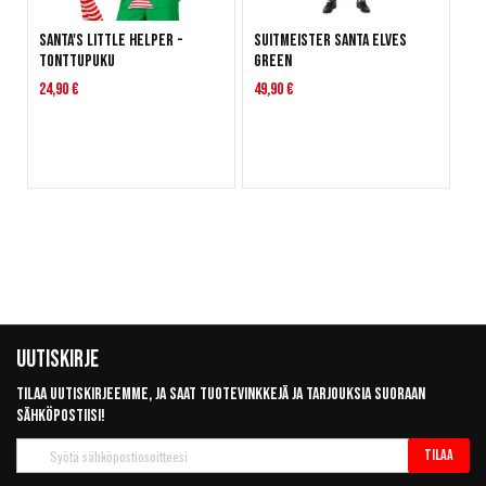
Santa's Little Helper -
Suitmeister Santa Elves
tonttupuku
Green
24,90 €
49,90 €
Uutiskirje
Tilaa uutiskirjeemme, ja saat tuotevinkkejä ja tarjouksia suoraan
sähköpostiisi!
Tilaa
Tilaa
uutiskirje