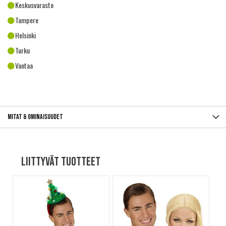
Keskusvarasto
Tampere
Helsinki
Turku
Vantaa
Mitat & ominaisuudet
Liittyvät tuotteet