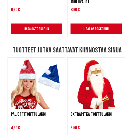
jouluvalot
6,90 €
8,90 €
Lisää ostoskoriin
Lisää ostoskoriin
Tuotteet jotka saattavat kiinnostaa sinua
Paljettitonttulakki
Extrapitkä tonttulakki
4,90 €
3,50 €