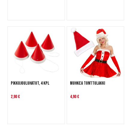
Pikkujouluhatut, 4 kpl
Muhkea tonttulakki
2,90 €
4,90 €