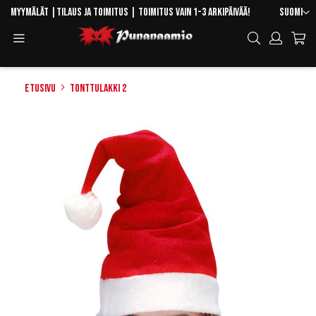
Skip
Kieli
Myymälät
|
Tilaus ja toimitus
| Toimitus vain 1-3 arkipäivää!
Suomi
to
Toggle
Hae
Content
Navigation
Etusivu
Tonttulakki 2
Skip
to
the
end
of
the
images
gallery