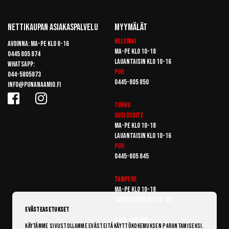
Nettikaupan Asiakaspalvelu
Myymälät
Helsinki
Avoinna: Ma-pe klo 8-16
Ma-pe klo 10-18
0445 805 874
Lauantaisin klo 10-16
Whatsapp:
Puh:
044-5805873
0445-805 850
info@punanaamio.fi
Turku
Uusi osoite
Ma-pe klo 10-18
Lauantaisin klo 10-16
Puh:
0445-805 845
Tampere
Ma-pe klo 10-18
Lauantaisin klo 10-16
Puh:
Evästeasetukset
0445-805 855
Käytämme sivustollamme evästeitä käyttökokemuksen parantamiseksi.