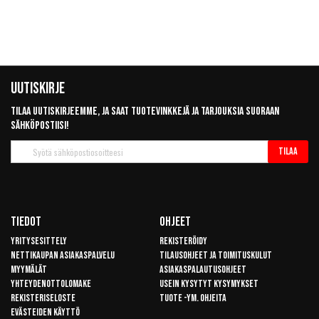
Uutiskirje
Tilaa uutiskirjeemme, ja saat tuotevinkkejä ja tarjouksia suoraan
sähköpostiisi!
Tilaa
Tilaa
uutiskirje
Tiedot
Ohjeet
Yritysesittely
Rekisteröidy
Nettikaupan asiakaspalvelu
Tilausohjeet ja toimituskulut
Myymälät
Asiakaspalautusohjeet
Yhteydenottolomake
Usein kysytyt kysymykset
Rekisteriseloste
Tuote -ym. ohjeita
Evästeiden käyttö