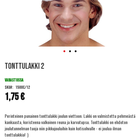
Skip
Tonttulakki 2
to
the
beginning
VARASTOSSA
of
SKU
1500C/12
the
1,75 €
images
gallery
Perinteinen punainen tonttulakki joulun viettoon. Lakki on valmistettu pehmeästä
kankaasta, koristeena valkoinen reuna ja karvatupsu. Tonttulakki on ehdoton
joulutunnelman tuoja niin pikkujouluihin kuin kotisohvalle - ei joulua ilman
tonttulakkia! :)