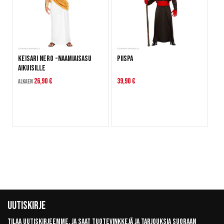
Keisari Nero -naamiaisasu
Piispa
aikuisille
26,90 €
39,90 €
Alkaen
Uutiskirje
Tilaa uutiskirjeemme, ja saat tuotevinkkejä ja tarjouksia suoraan