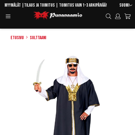
Skip
Kieli
Myymälät
|
Tilaus ja toimitus
| Toimitus vain 1-3 arkipäivää!
Suomi
to
Toggle
Hae
Content
Navigation
Etusivu
Sulttaani
Skip
to
the
end
of
the
images
gallery