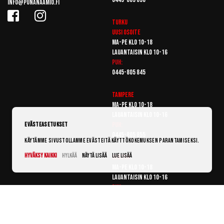
info@punanaamio.fi
Turku
Uusi osoite
Ma-pe klo 10-18
Lauantaisin klo 10-16
Puh:
0445-805 845
Tampere
Ma-pe klo 10-18
Lauantaisin klo 10-16
Puh:
Evästeasetukset
0445-805 855
Käytämme sivustollamme evästeitä käyttökokemuksen parantamiseksi.
Hyväksy kaikki
Hylkää
Näytä lisää
Lue lisää
Vantaa
Ma-pe klo 10-18
Lauantaisin klo 10-16
Puh:
0445-805 865
© Punanaamio 2025