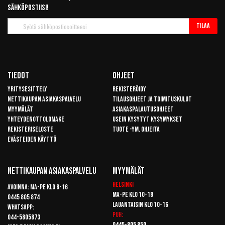
sähköpostiisi!
Tilaa
Tilaa
uutiskirje
Tiedot
Ohjeet
Yritysesittely
Rekisteröidy
Nettikaupan asiakaspalvelu
Tilausohjeet ja toimituskulut
Myymälät
Asiakaspalautusohjeet
Yhteydenottolomake
Usein kysytyt kysymykset
Rekisteriseloste
Tuote -ym. ohjeita
Evästeiden käyttö
Nettikaupan Asiakaspalvelu
Myymälät
Helsinki
Avoinna: Ma-pe klo 8-16
Ma-pe klo 10-18
0445 805 874
Lauantaisin klo 10-16
Whatsapp:
Puh:
044-5805873
0445-805 850