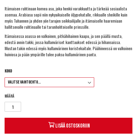
Itämaisen ruhtinaan komea asu, joka henkii varakkuutta ja tärkeää sosiaalista
asemaa. Arabiasu sopii niin nykyaikaiselle öljypohatalle, rikkaalle sheikille kuin
myös Tuhannen ja yhden yön tarujen seikkailijalle ja itämaiselle haaremiaan
hallitsevalle ruhtinaalle tai tarunhohtoiselle prinssille.
Itämaisessa asussa on valkoinen, pitkähihainen kaapu, ja sen päällä musta,
edestä avoin takki, jossa kullanväriset kanttaukset edessä ja hihansuissa.
Mustan takin edessä myös kullanvärinen koristekaitale. Päähineessä on valkoinen
huiviosa ja pään ympärille tulee paksu kullanvärinen panta.
Koko
Määrä
Lisää ostoskoriin