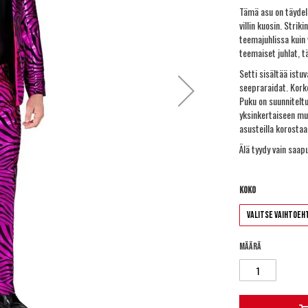
Tämä asu on täydell
villin kuosin. Stri
teemajuhlissa kuin 
teemaiset juhlat, t
Setti sisältää istu
seepraraidat. Kork
Puku on suunniteltu
yksinkertaiseen mus
asusteilla korosta
Älä tyydy vain saap
Koko
Määrä