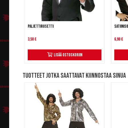
Paljettirusetti
Satiinis
3,50 €
6,90 €
Lisää ostoskoriin
Tuotteet jotka saattavat kiinnostaa sinua