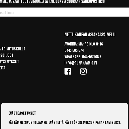
mme, ja saat tuotevinkkejä ja tarjouksia suoraan sähköpostiisi!
Nettikaupan Asiakaspalvelu
Avoinna: Ma-pe klo 8-16
a toimituskulut
0445 805 874
usohjeet
Whatsapp:
044-5805873
 kysymykset
info@punanaamio.fi
eita
Evästeasetukset
Käytämme sivustollamme evästeitä käyttökokemuksen parantamiseksi.