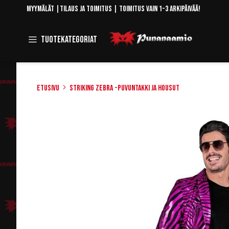
Skip
Myymälät
|
Tilaus ja toimitus
| Toimitus vain 1-3 arkipäivää!
to
Content
Toggle
Tuotekategoriat
Navigation
Etusivu
Striking Zebra -puvuntakki ja housut
Skip
to
the
end
of
the
images
gallery