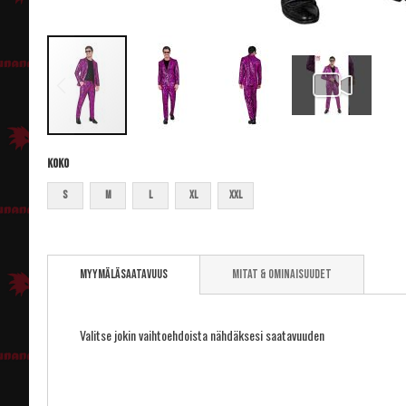
Koko
S
M
L
XL
XXL
Skip
to
Myymäläsaatavuus
Mitat & ominaisuudet
the
beginning
of
the
Valitse jokin vaihtoehdoista nähdäksesi saatavuuden
images
gallery