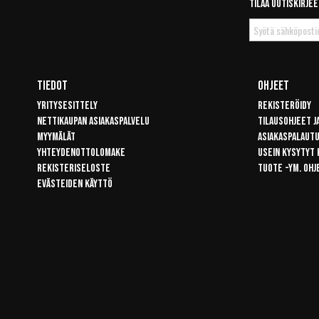
Tilaa uutiskirjee
Tilaa
uutiskirje
Tiedot
Ohjeet
Yritysesittely
Rekisteröidy
Nettikaupan asiakaspalvelu
Tilausohjeet j
Myymälät
Asiakaspalaut
Yhteydenottolomake
Usein kysytyt
Rekisteriseloste
Tuote -ym. ohj
Evästeiden käyttö