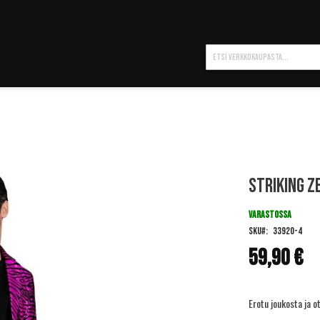
Hae
Striking Z
VARASTOSSA
SKU
33920-4
59,90 €
Erotu joukosta ja 