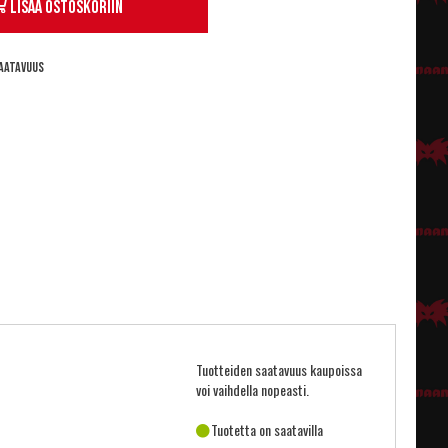
Lisää ostoskoriin
aatavuus
Tuotteiden saatavuus kaupoissa
voi vaihdella nopeasti.
Tuotetta on saatavilla