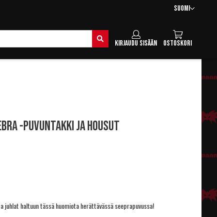
Kieli
Suomi
Hae
Kirjaudu sisään
Ostoskori
ebra -puvuntakki ja housut
ota juhlat haltuun tässä huomiota herättävässä seeprapuvussa!