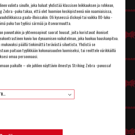
inen valinta sinulle, joka haluat yhdistää klassisen leikkauksen ja rohkean,
king Zebra -puku takaa, että olet huomion keskipisteenä niin naamiaisissa,
vauhdikkaissa gaala-illoissakin. Oli kyseessä diskoyö tai vaikka 80-luku -
ämä puku tuo tyyliisi särmää ja itsevarmuutta.
van puvuntakin ja yhteensopivat suorat housut, joita koristavat ikoniset
eakontrastinen kuvio luo dynaamisen vaikutelman, joka huokuu hauskanpitoa.
 mukavaksi päällä tinkimättä terävästä siluetista. Yhdistä se
taan paitaan tyylikkään kokonaisuuden luomiseksi, tai revittele värikkäillä
aksesi omaa persoonaasi.
umaan paikalle – ole juhlien näyttävin ilmestys Striking Zebra -puvussa!