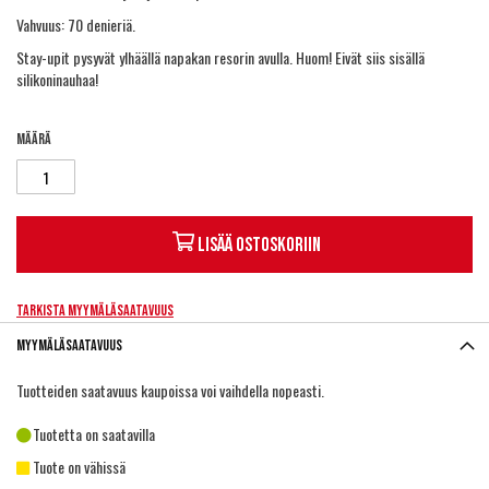
Vahvuus: 70 denieriä.
Stay-upit pysyvät ylhäällä napakan resorin avulla. Huom! Eivät siis sisällä
silikoninauhaa!
Määrä
Lisää ostoskoriin
Tarkista myymäläsaatavuus
Myymäläsaatavuus
Tuotteiden saatavuus kaupoissa voi vaihdella nopeasti.
Tuotetta on saatavilla
Tuote on vähissä