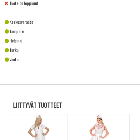
Tuote on loppunut
Keskusvarasto
Tampere
Helsinki
Turku
Vantaa
Liittyvät tuotteet