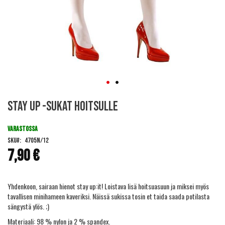
Skip
Stay up -sukat hoitsulle
to
the
beginning
VARASTOSSA
of
SKU
4705N/12
the
7,90 €
images
gallery
Yhdenkoon, sairaan hienot stay up:it! Loistava lisä hoitsuasuun ja miksei myös
tavallisen minihameen kaveriksi. Näissä sukissa tosin et taida saada potilasta
sängystä ylös. ;)
Materiaali: 98 % nylon ja 2 % spandex.