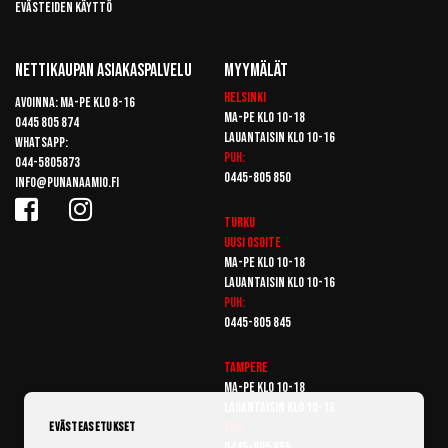
Evästeiden käyttö
Nettikaupan Asiakaspalvelu
Myymälät
Helsinki
Avoinna: Ma-pe klo 8-16
Ma-pe klo 10-18
0445 805 874
Lauantaisin klo 10-16
Whatsapp:
Puh:
044-5805873
0445-805 850
info@punanaamio.fi
Turku
Uusi osoite
Ma-pe klo 10-18
Lauantaisin klo 10-16
Puh:
0445-805 845
Tampere
Ma-pe klo 10-18
Lauantaisin klo 10-16
Puh:
Evästeasetukset
0445-805 855