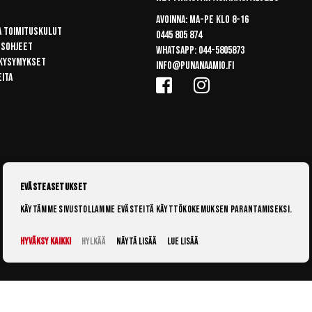
Avoinna: Ma-pe klo 8-16
a toimituskulut
0445 805 874
usohjeet
Whatsapp:
044-5805873
 kysymykset
info@punanaamio.fi
eita
Evästeasetukset
Käytämme sivustollamme evästeitä käyttökokemuksen parantamiseksi.
Hyväksy kaikki
Hylkää
Näytä lisää
Lue lisää