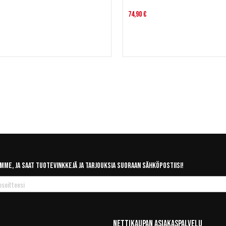
74,90 €
mme, ja saat tuotevinkkejä ja tarjouksia suoraan sähköpostiisi!
Nettikaupan Asiakaspalvelu