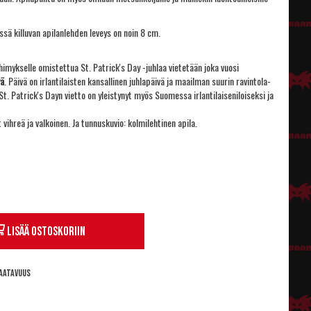
ssä killuvan apilanlehden leveys on noin 8 cm.
yhimykselle omistettua St. Patrick's Day -juhlaa vietetään joka vuosi
vä
. Päivä on irlantilaisten kansallinen juhlapäivä ja maailman suurin ravintola-
t. Patrick's Dayn vietto on yleistynyt myös Suomessa irlantilaiseniloiseksi ja
 vihreä ja valkoinen. Ja tunnuskuvio: kolmilehtinen apila.
Lisää ostoskoriin
aatavuus