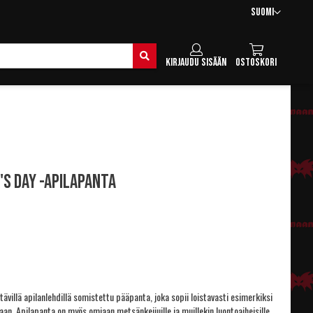
Kieli
Suomi
Hae
Kirjaudu sisään
Ostoskori
k's Day -apilapanta
iltävillä apilanlehdillä somistettu pääpanta, joka sopii loistavasti esimerkiksi
aan. Apilapanta on myös omiaan metsänkeijuille ja muillekin luontoaiheisille