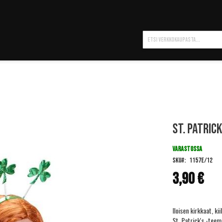
Hae
St. Patric
VARASTOSSA
SKU
1157E/12
3,90 €
Iloisen kirkkaat, ki
St. Patrick's -teem