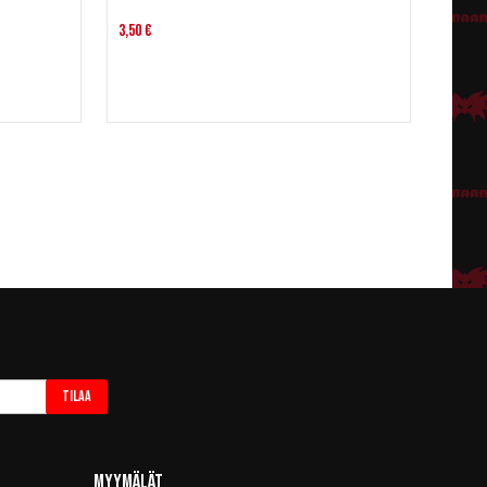
3,50 €
Tilaa
Myymälät