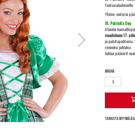
fantasiahahmoille.
Yhden, vieterin pää
St. Patrick's Day
Irlannin kansallisp
maaliskuun 17. päi
ja pubitapahtuma. S
rennoksi juhlaksi.
Juhlan päävärit ovat
Määrä
Tarkista myymäläs