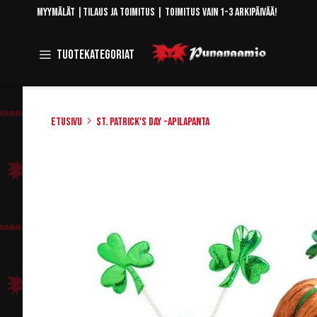
Skip
Myymälät
|
Tilaus ja toimitus
| Toimitus vain 1-3 arkipäivää!
to
Content
Toggle
Tuotekategoriat
Navigation
Etusivu
St. Patrick's Day -apilapanta
Skip
to
the
end
of
the
images
gallery