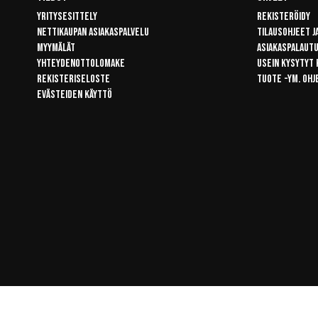
Yritysesittely
Rekisteröidy
Nettikaupan asiakaspalvelu
Tilausohjeet j
Myymälät
Asiakaspalaut
Yhteydenottolomake
Usein kysytyt
Rekisteriseloste
Tuote -ym. ohj
Evästeiden käyttö