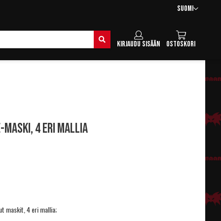
Kieli
Suomi
Hae
Kirjaudu sisään
Ostoskori
-maski, 4 eri mallia
 maskit, 4 eri mallia;