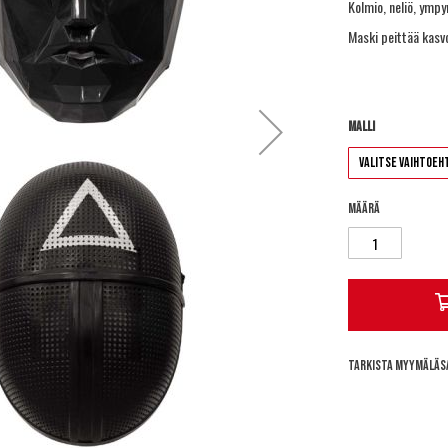
Kolmio, neliö, ympyr
Maski peittää kasv
Malli
Määrä
Tarkista myymäläs