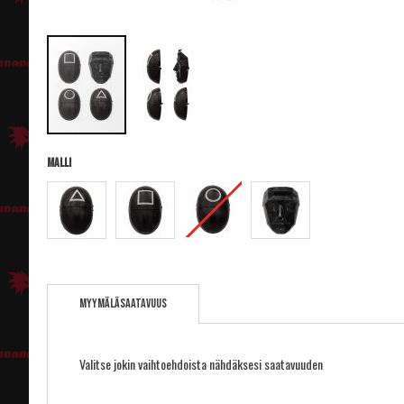
Malli
Skip
to
Myymäläsaatavuus
the
beginning
of
the
Valitse jokin vaihtoehdoista nähdäksesi saatavuuden
images
gallery