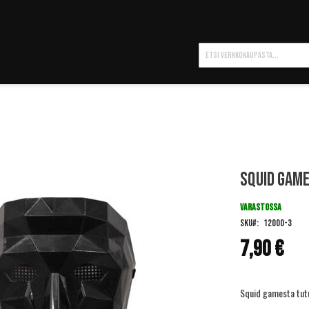
Hae
Squid game
VARASTOSSA
SKU
12000-3
7,90 €
Squid gamesta tutut