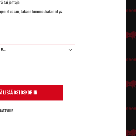
ä tai johtaja.
ojen etuosan, takana kuminauhakiinnitys.
Lisää ostoskoriin
aatavuus