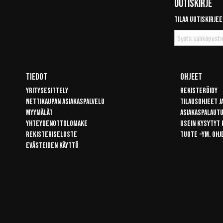
Uutiskirje
Tilaa uutiskirjee
Tilaa
uutiskirje
Tiedot
Ohjeet
Yritysesittely
Rekisteröidy
Nettikaupan asiakaspalvelu
Tilausohjeet j
Myymälät
Asiakaspalaut
Yhteydenottolomake
Usein kysytyt
Rekisteriseloste
Tuote -ym. ohj
Evästeiden käyttö