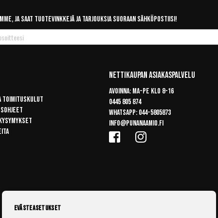
mme, ja saat tuotevinkkejä ja tarjouksia suoraan sähköpostiisi!
Nettikaupan Asiakaspalvelu
Avoinna: Ma-pe klo 8-16
a toimituskulut
0445 805 874
usohjeet
Whatsapp:
044-5805873
 kysymykset
info@punanaamio.fi
eita
Evästeasetukset