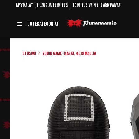
Skip
Myymälät
|
Tilaus ja toimitus
| Toimitus vain 1-3 arkipäivää!
to
Content
Toggle
Tuotekategoriat
Navigation
Etusivu
Squid game-maski, 4 eri mallia
Skip
to
the
end
of
the
images
gallery