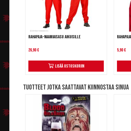
Rahapaja-naamiaisasu aikuisille
Rahapaj
26,90 €
5,90 €
Lisää ostoskoriin
Tuotteet jotka saattavat kiinnostaa sinua