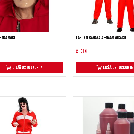
a-naamari
Lasten Rahapaja -naamiaisasu
21,90 €
Lisää ostoskoriin
Lisää ostoskoriin