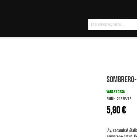
Hae
Sombrero-
VARASTOSSA
SKU
2165E/12
5,90 €
¡Ay, caramba! ¡Bai
somprero-hatut. Kor