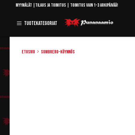
Skip
Myymälät
|
Tilaus ja toimitus
| Toimitus vain 1-3 arkipäivää!
to
Content
Toggle
Tuotekategoriat
Navigation
Etusivu
Sombrero-köynnös
Skip
to
the
end
of
the
images
gallery