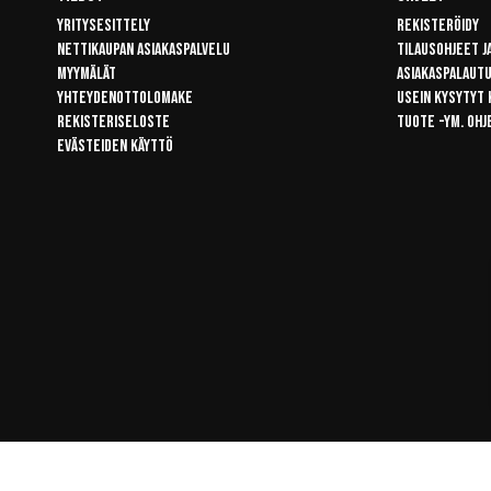
Yritysesittely
Rekisteröidy
Nettikaupan asiakaspalvelu
Tilausohjeet j
Myymälät
Asiakaspalaut
Yhteydenottolomake
Usein kysytyt
Rekisteriseloste
Tuote -ym. ohj
Evästeiden käyttö