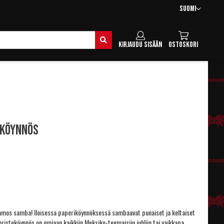
Kieli
Suomi
Hae
Kirjaudu sisään
Ostoskori
köynnös
lamos samba! Iloisessa paperiköynnöksessä sambaavat punaiset ja keltaiset
isteköynnös on omiaan kaikkiin Meksiko-teemaisiin juhliin tai vaikkapa