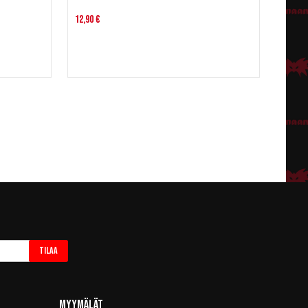
12,90 €
Tilaa
Myymälät