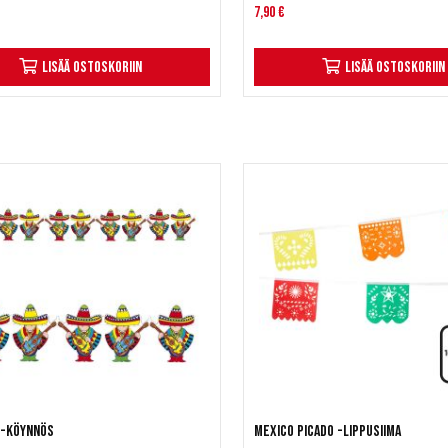
7,90 €
Lisää ostoskoriin
Lisää ostoskoriin
i-köynnös
Mexico Picado -lippusiima