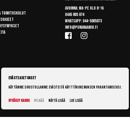
Avoinna: Ma-pe klo 8-16
a toimituskulut
0445 805 874
usohjeet
Whatsapp:
044-5805873
 kysymykset
info@punanaamio.fi
eita
Evästeasetukset
Käytämme sivustollamme evästeitä käyttökokemuksen parantamiseksi.
Hyväksy kaikki
Hylkää
Näytä lisää
Lue lisää