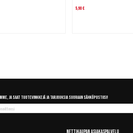
5,90 €
mme, ja saat tuotevinkkejä ja tarjouksia suoraan sähköpostiisi!
Nettikaupan Asiakaspalvelu