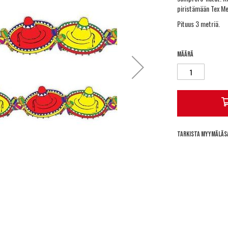
piristämään Tex Mex
Pituus 3 metriä.
Määrä
Tarkista myymäläs