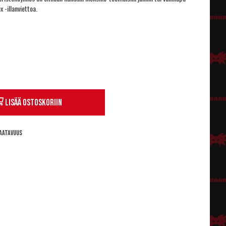
 -illanviettoa.
Lisää ostoskoriin
aatavuus