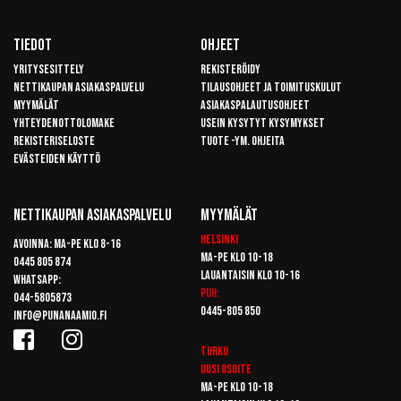
Tiedot
Ohjeet
Yritysesittely
Rekisteröidy
Nettikaupan asiakaspalvelu
Tilausohjeet ja toimituskulut
Myymälät
Asiakaspalautusohjeet
Yhteydenottolomake
Usein kysytyt kysymykset
Rekisteriseloste
Tuote -ym. ohjeita
Evästeiden käyttö
Nettikaupan Asiakaspalvelu
Myymälät
Helsinki
Avoinna: Ma-pe klo 8-16
Ma-pe klo 10-18
0445 805 874
Lauantaisin klo 10-16
Whatsapp:
Puh:
044-5805873
0445-805 850
info@punanaamio.fi
Turku
Uusi osoite
Ma-pe klo 10-18