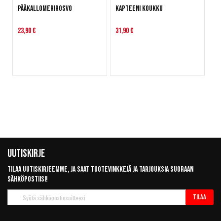
Pääkallomerirosvo
Kapteeni Koukku
23,90 €
31,90 €
Uutiskirje
Tilaa uutiskirjeemme, ja saat tuotevinkkejä ja tarjouksia suoraan
sähköpostiisi!
Tilaa
Tilaa
uutiskirje