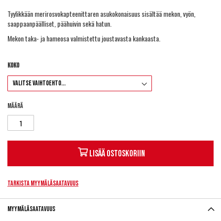
Tyylikkään merirosvokapteenittaren asukokonaisuus sisältää mekon, vyön,
saappaanpäälliset, päähuivin sekä hatun.
Mekon taka- ja hameosa valmistettu joustavasta kankaasta.
Koko
Määrä
Lisää ostoskoriin
Tarkista myymäläsaatavuus
Myymäläsaatavuus