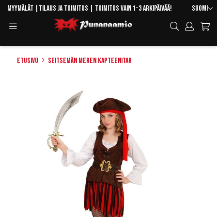
Skip
Kieli
Myymälät
|
Tilaus ja toimitus
| Toimitus vain 1-3 arkipäivää!
Suomi
to
Toggle
Hae
Content
Navigation
Etusivu
Seitsemän meren kapteenitar
Skip
to
the
end
of
the
images
gallery