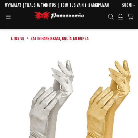
Skip
Kieli
Myymälät
|
Tilaus ja toimitus
| Toimitus vain 1-3 arkipäivää!
Suomi
to
Toggle
Hae
Content
Navigation
Etusivu
Satiinihansikkaat, kulta tai hopea
Skip
to
the
end
of
the
images
gallery