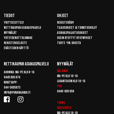
Tiedot
Ohjeet
Yritysesittely
Rekisteröidy
Nettikaupan asiakaspalvelu
Tilausohjeet ja toimituskulut
Myymälät
Asiakaspalautusohjeet
Yhteydenottolomake
Usein kysytyt kysymykset
Rekisteriseloste
Tuote -ym. ohjeita
Evästeiden käyttö
Nettikaupan Asiakaspalvelu
Myymälät
Helsinki
Avoinna: Ma-pe klo 8-16
Ma-pe klo 10-18
0445 805 874
Lauantaisin klo 10-16
Whatsapp:
Puh:
044-5805873
0445-805 850
info@punanaamio.fi
Turku
Uusi osoite
Ma-pe klo 10-18