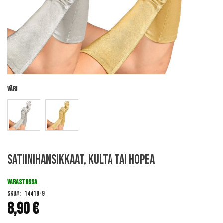
Väri
Skip
Satiinihansikkaat, kulta tai hopea
to
the
beginning
VARASTOSSA
of
SKU
14418-9
the
8,90 €
images
gallery