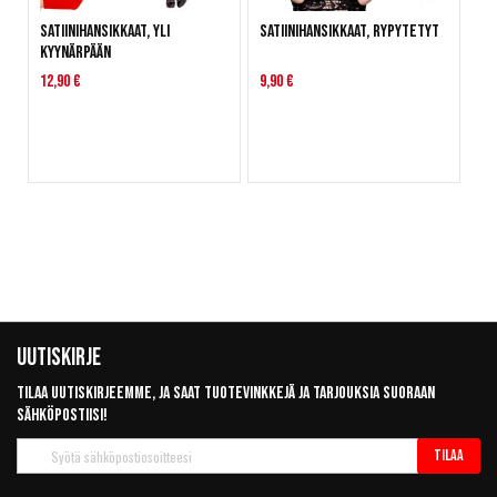
Satiinihansikkaat, yli
Satiinihansikkaat, rypytetyt
kyynärpään
12,90 €
9,90 €
Uutiskirje
Tilaa uutiskirjeemme, ja saat tuotevinkkejä ja tarjouksia suoraan
sähköpostiisi!
Tilaa
Tilaa
uutiskirje