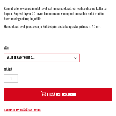
Kauniit alle kyynärpään ulottuvat satiinihansikkaat, värivaihtoehtoina kulta tai
hopea. Sopivat hyvin 20-luvun tunnelmaan, vanhojen tansseihin sekä muihin
hieman elegantimpiin juhliin.
Hansikkaat ovat joustavaa ja kiiltäväpintaista kangasta, pituus n. 40 cm.
Väri
Määrä
Lisää ostoskoriin
Tarkista myymäläsaatavuus