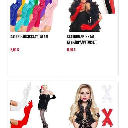
Satiinihansikkaat, 40 cm
Satiinihansikkaat,
kyynärpääpituiset
8,90 €
8,90 €