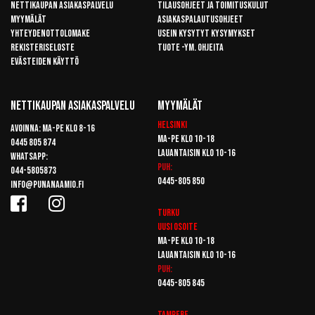
Nettikaupan asiakaspalvelu
Tilausohjeet ja toimituskulut
Myymälät
Asiakaspalautusohjeet
Yhteydenottolomake
Usein kysytyt kysymykset
Rekisteriseloste
Tuote -ym. ohjeita
Evästeiden käyttö
Nettikaupan Asiakaspalvelu
Myymälät
Helsinki
Avoinna: Ma-pe klo 8-16
Ma-pe klo 10-18
0445 805 874
Lauantaisin klo 10-16
Whatsapp:
Puh:
044-5805873
0445-805 850
info@punanaamio.fi
Turku
Uusi osoite
Ma-pe klo 10-18
Lauantaisin klo 10-16
Puh:
0445-805 845
Tampere