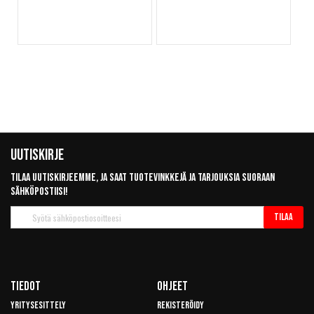
Uutiskirje
Tilaa uutiskirjeemme, ja saat tuotevinkkejä ja tarjouksia suoraan
sähköpostiisi!
Tilaa
Tilaa
uutiskirje
Tiedot
Ohjeet
Yritysesittely
Rekisteröidy