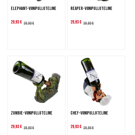
Elephant-viinipulloteline
Reaper-viinipulloteline
Alennushinta
Alennushinta
29,93 €
29,93 €
39,90 €
39,90 €
Zombie-viinipulloteline
Chef-viinipulloteline
Alennushinta
Alennushinta
29,93 €
29,93 €
39,90 €
39,90 €