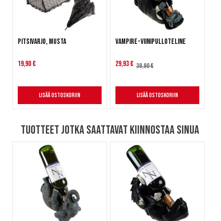
Pitsivarjo, musta
Vampire-viinipulloteline
Alennushinta
19,90 €
29,93 €
39,90 €
Lisää ostoskoriin
Lisää ostoskoriin
Tuotteet jotka saattavat kiinnostaa sinua