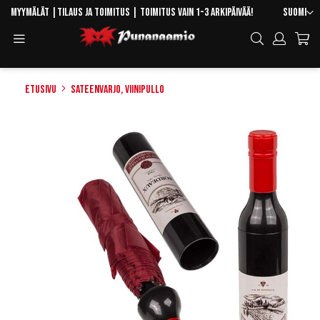
Skip
Kieli
Myymälät
|
Tilaus ja toimitus
| Toimitus vain 1-3 arkipäivää!
Suomi
to
Toggle
Hae
Content
Navigation
Etusivu
Sateenvarjo, Viinipullo
Skip
to
the
end
of
the
images
gallery