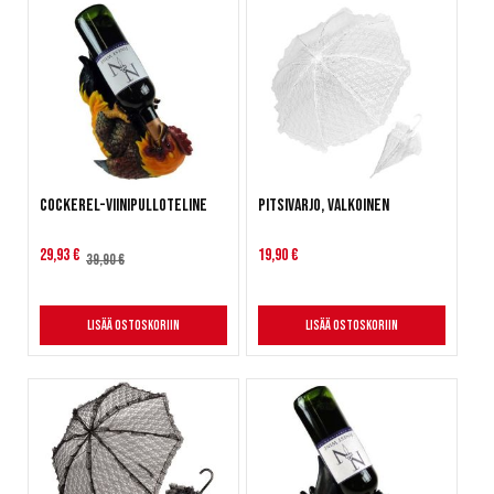
Cockerel-viinipulloteline
Pitsivarjo, valkoinen
Alennushinta
29,93 €
19,90 €
39,90 €
Lisää ostoskoriin
Lisää ostoskoriin