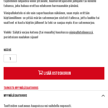
täydellinen lahjaidea viinin ystävälle, huumorintajuiselle juhlijalle tai kenelle
tahansa, joka haluaa erottua edukseen harmaanakin päivänä.
Viinipullokotelo ei ole vain superhauskan näköinen, vaan myös erittäin
käytännöllinen: se pitää märän sateenvarjon siististi tallessa, jotta laukku tai
vaatteet ei kastu käytön jälkeen! Ja toki se suojaa myös itse sateenvarjoa.
Vinkki: Säilytä varjoa kotona (tai muualla) hauskassa
viinipullotelineessä
,
perinteisen naulakon sijaan!
Määrä
Lisää ostoskoriin
Tarkista myymäläsaatavuus
Myymäläsaatavuus
Tuotteiden saatavuus kaupoissa voi vaihdella nopeasti.