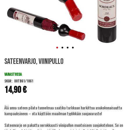
Skip
Sateenvarjo, Viinipullo
to
the
beginning
VARASTOSSA
of
SKU
OOTB61/1861
the
14,90 €
images
gallery
Älä anna sateen pilata tunnelmaa saatika tarkkaan harkittua asukokonaisuutta
kampauksineen – ota käyttöön maailman tyylikkäin suojavaruste!
Sateenvarjo on pakattu nerokkaasti viinipullon muotoiseen suojakoteloon. Se on