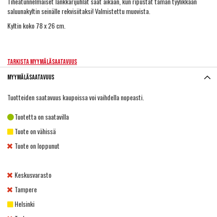
Tiheätunnelmaiset länkkärijuhlat saat aikaan, kun ripustat tämän tyylikkään
saluunakyltin seinälle rekvisiitaksi! Valmistettu muovista.
Kyltin koko 78 x 26 cm.
Tarkista myymäläsaatavuus
Myymäläsaatavuus
Tuotteiden saatavuus kaupoissa voi vaihdella nopeasti.
Tuotetta on saatavilla
Tuote on vähissä
Tuote on loppunut
Keskusvarasto
Tampere
Helsinki