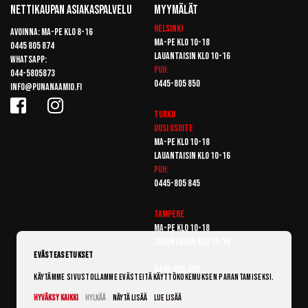
Nettikaupan Asiakaspalvelu
Myymälät
Helsinki
Avoinna: Ma-pe klo 8-16
Ma-pe klo 10-18
0445 805 874
Lauantaisin klo 10-16
Whatsapp:
Puh:
044-5805873
0445-805 850
info@punanaamio.fi
Turku
Uusi osoite
Ma-pe klo 10-18
Lauantaisin klo 10-16
Puh:
0445-805 845
Tampere
Ma-pe klo 10-18
Lauantaisin klo 10-16
Puh:
Evästeasetukset
0445-805 855
Käytämme sivustollamme evästeitä käyttökokemuksen parantamiseksi.
Hyväksy kaikki
Hylkää
Näytä lisää
Lue lisää
Vantaa