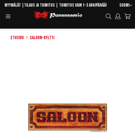
Skip
Kieli
Myymälät
|
Tilaus ja toimitus
| Toimitus vain 1-3 arkipäivää!
Suomi
to
Toggle
Hae
Content
Navigation
Etusivu
SALOON-kyltti
Skip
to
the
end
of
the
images
gallery