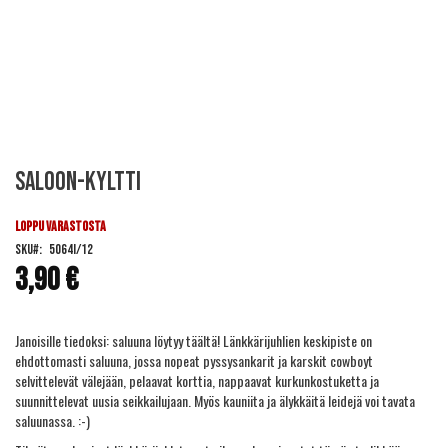
Skip
SALOON-kyltti
to
the
beginning
LOPPU VARASTOSTA
of
SKU
5064I/12
the
3,90 €
images
gallery
Janoisille tiedoksi: saluuna löytyy täältä! Länkkärijuhlien keskipiste on
ehdottomasti saluuna, jossa nopeat pyssysankarit ja karskit cowboyt
selvittelevät välejään, pelaavat korttia, nappaavat kurkunkostuketta ja
suunnittelevat uusia seikkailujaan. Myös kauniita ja älykkäitä leidejä voi tavata
saluunassa. :-)