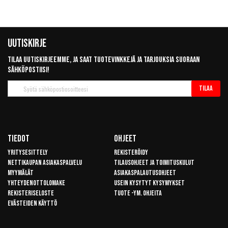
Uutiskirje
Tilaa uutiskirjeemme, ja saat tuotevinkkejä ja tarjouksia suoraan
sähköpostiisi!
Tilaa
Tilaa
uutiskirje
Tiedot
Ohjeet
Yritysesittely
Rekisteröidy
Nettikaupan asiakaspalvelu
Tilausohjeet ja toimituskulut
Myymälät
Asiakaspalautusohjeet
Yhteydenottolomake
Usein kysytyt kysymykset
Rekisteriseloste
Tuote -ym. ohjeita
Evästeiden käyttö