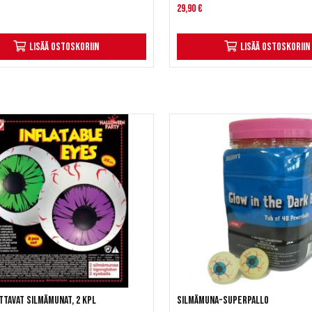
29,90 €
Lisää ostoskoriin
Lisää ostoskoriin
tavat silmämunat, 2 kpl
Silmämuna-superpallo