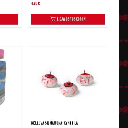
4,90 €
Lisää ostoskoriin
Kelluva silmämuna-kynttilä