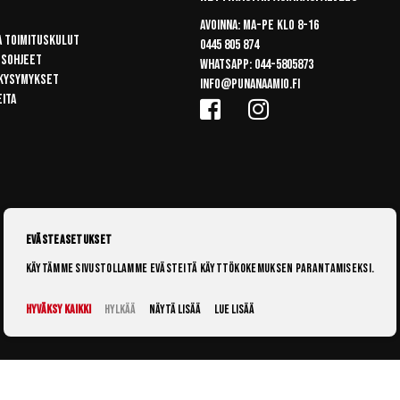
Avoinna: Ma-pe klo 8-16
a toimituskulut
0445 805 874
usohjeet
Whatsapp:
044-5805873
 kysymykset
info@punanaamio.fi
eita
Evästeasetukset
Käytämme sivustollamme evästeitä käyttökokemuksen parantamiseksi.
Hyväksy kaikki
Hylkää
Näytä lisää
Lue lisää