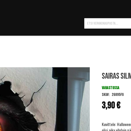
Hae
Sairas sil
VARASTOSSA
SKU
26895FG
3,90 €
Kuvittele: Hallowee
olisi aika vihdoin 