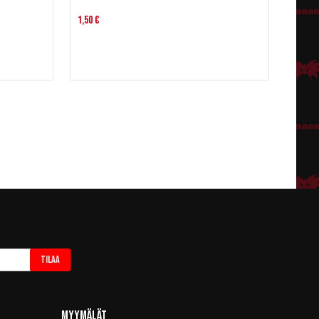
1,50 €
Tilaa
Myymälät