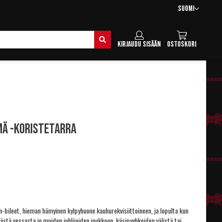
Kieli
Suomi
Hae
Kirjaudu sisään
Ostoskori
mä -koristetarra
n-bileet, hieman hämyinen kylpyhuone kauhurekvisiittoineen, ja lopulta kun
päästä vessasta jo muiden juhlijoiden joukkoon, käsipyyhkeiden välistä tai