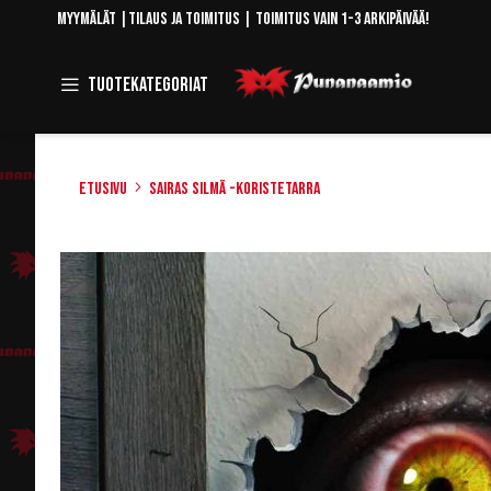
Skip
Myymälät
|
Tilaus ja toimitus
| Toimitus vain 1-3 arkipäivää!
to
Content
Toggle
Tuotekategoriat
Navigation
Etusivu
Sairas silmä -koristetarra
Skip
to
the
end
of
the
images
gallery