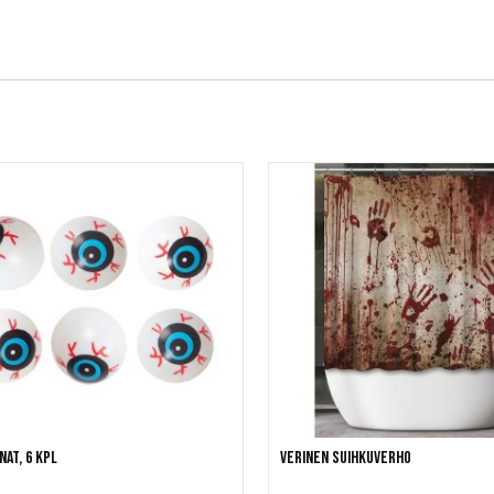
at, 6 kpl
Verinen suihkuverho